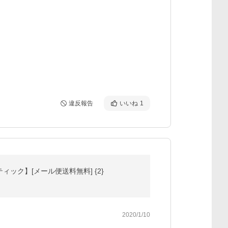
違反報告
いいね
1
スティック】[メール便送料無料] {2}
2020/1/10