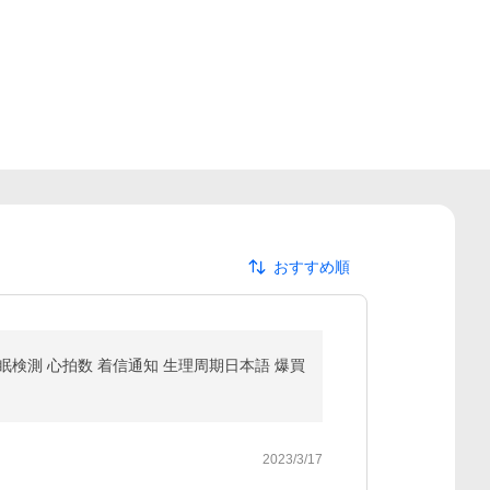
おすすめ順
睡眠検測 心拍数 着信通知 生理周期日本語 爆買
2023/3/17