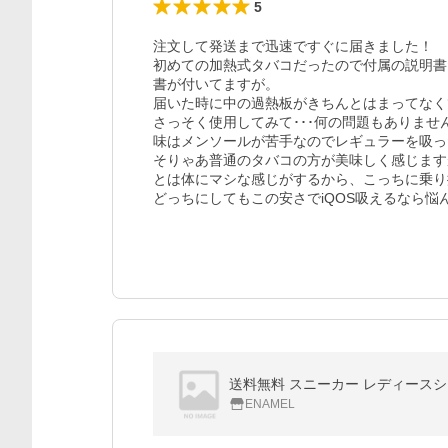
5
注文して発送まで迅速ですぐに届きました！

初めての加熱式タバコだったので付属の説明書
書が付いてますが。

届いた時に中の過熱板がきちんとはまってなくて加
さっそく使用してみて･･･何の問題もありません
味はメンソールが苦手なのでレギュラーを吸っ
そりゃあ普通のタバコの方が美味しく感じます
とは体にマシな感じがするから、こっちに乗り
どっちにしてもこの安さでiQOS吸えるなら
送料無料 スニーカー レディースシュ
ENAMEL