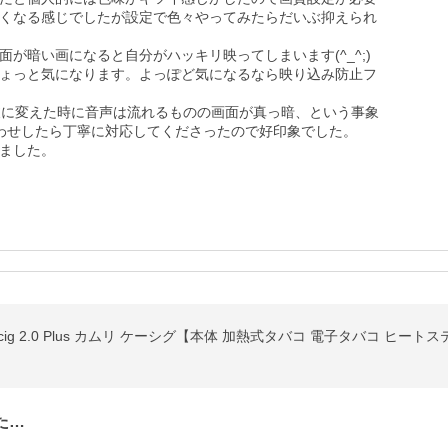
くなる感じでしたが設定で色々やってみたらだいぶ抑えられ
が暗い画になると自分がハッキリ映ってしまいます(^_^;)
ょっと気になります。よっぽど気になるなら映り込み防止フ
波に変えた時に音声は流れるものの画面が真っ暗、という事象
わせしたら丁寧に対応してくださったので好印象でした。

Kecig 2.0 Plus カムリ ケーシグ【本体 加熱式タバコ 電子タバコ ヒート
た…