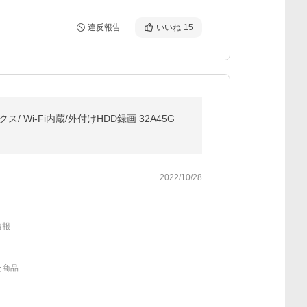
違反報告
いいね
15
ス/ Wi-Fi内蔵/外付けHDD録画 32A45G
2022/10/28
情報
た商品