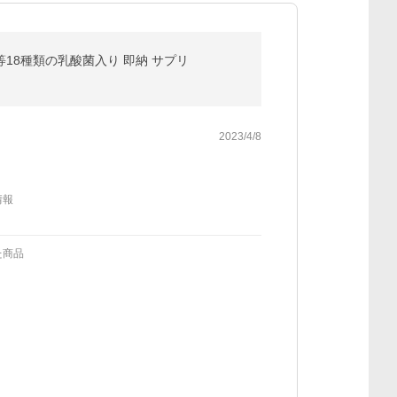
等18種類の乳酸菌入り 即納 サプリ
2023/4/8
情報
た商品