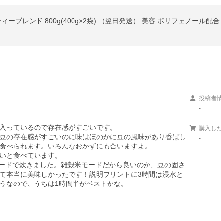
ィーブレンド 800g(400g×2袋) （翌日発送） 美容 ポリフェノール配
投稿者
-
入っているので存在感がすごいです。

購入し
豆の存在感がすごいのに味はほのかに豆の風味があり香ばし
-
食べられます。いろんなおかずにも合いますよ。

いと食べています。

モードで炊きました。雑穀米モードだから良いのか、豆の固さ
て本当に美味しかったです！説明プリントに3時間は浸水と
うなので、うちは1時間半がベストかな。