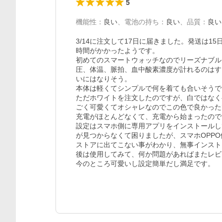
5
機能性
：
良い
、
電池の持ち
：
良い
、
品質
：
良い
3/14に注文して17日に届きました。発送は
時間がかかったようです。

初めてのスマートウォッチなのでリーズナブル
圧、体温、脈拍、血中酸素濃度が計れるのはす
いにはなりそう。

本体は軽くてシンプルで何を着ても合いそうで
ただホワイトを注文したのですが、白ではなく
ごく可愛くてオシャレなのでこの色で良かった
充電がほとんどなくて、充電から始まったので
設定はスマホ側に専用アプリをインストールし
が見つからなくて困りましたが、スマホOPP
ストアに出てこない事がわかり、無事インスト
後は使用してみて、何か問題があればまたレビ
今のところ可愛いし設定簡単だし満足です。