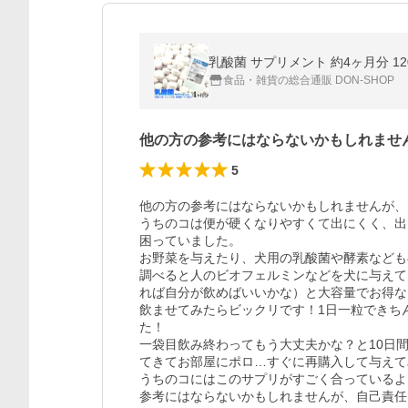
乳酸菌 サプリメント 約4ヶ月分 1
食品・雑貨の総合通販 DON-SHOP
他の方の参考にはならないかもしれませ
5
他の方の参考にはならないかもしれませんが、
うちのコは便が硬くなりやすくて出にくく、出
困っていました。

お野菜を与えたり、犬用の乳酸菌や酵素なども
調べると人のビオフェルミンなどを犬に与えて
れば自分が飲めばいいかな）と大容量でお得な
飲ませてみたらビックリです！1日一粒できち
た！

一袋目飲み終わってもう大丈夫かな？と10日
てきてお部屋にポロ…すぐに再購入して与えて
うちのコにはこのサプリがすごく合っているよ
参考にはならないかもしれませんが、自己責任