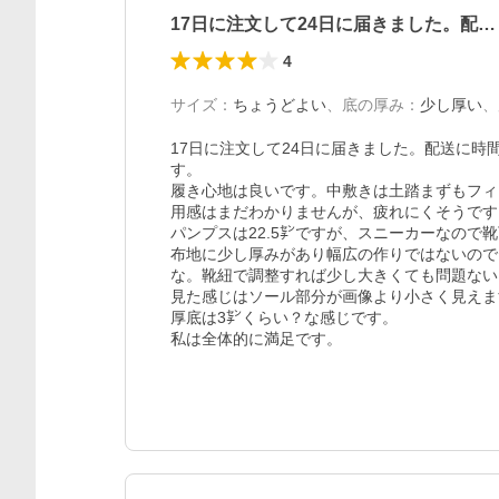
17日に注文して24日に届きました。配…
4
サイズ
：
ちょうどよい
、
底の厚み
：
少し厚い
、
17日に注文して24日に届きました。配送に
す。

履き心地は良いです。中敷きは土踏まずもフィ
用感はまだわかりませんが、疲れにくそうです。
パンプスは22.5㌢ですが、スニーカーなので
布地に少し厚みがあり幅広の作りではないので
な。靴紐で調整すれば少し大きくても問題ない
見た感じはソール部分が画像より小さく見えま
厚底は3㌢くらい？な感じです。

私は全体的に満足です。