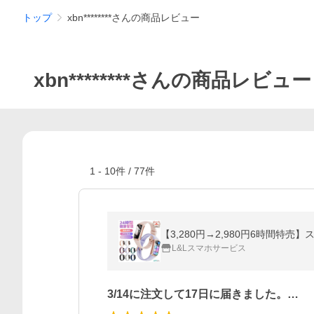
トップ
xbn********さんの商品レビュー
xbn********さんの商品レビュー
1
-
10
件 /
77
件
【3,280円→2,980円6時間特
L&Lスマホサービス
3/14に注文して17日に届きました。…