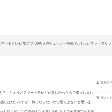
晶スマートテレビ 地デジ/BS/CS Wチューナー搭載/YouTube/ ネットフリック
投稿者
-
てきて、ちょうどスマートテレビが欲しかったので購入しまし
購入し
た感じはないですが、気にならないので悪くはないと思いま
-
だと個人的には色味がキツイ感じがしたので画質設定が必要