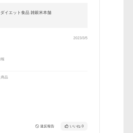
合 ダイエット食品 雑穀米本舗
2023/3/5
情報
た商品
違反報告
いいね
0