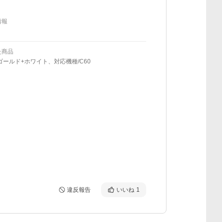
情報
た商品
ゴールド+ホワイト、対応機種/C60
違反報告
いいね
1