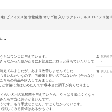
20粒 ビフィズス菌 食物繊維 オリゴ糖 入り ラクトバチルス ロイテリ菌 
ん…
うちはワンコに与えています。

投稿者
きらなかった便がたまにお部屋にポロッと落ちていたりして
-
与えてみましたが、あまり改善しませんでした。

購入し
も良いみたいなので、乳酸菌も良いのではないか（合わなけ
-
こちらの商品を購入してみました。

んと食後に出はじめたんです😂本当に調子が良くなりまし
間くらい犬用の乳酸菌を与えていたら、やっぱり出にくくなっ
みたら本当に調子が良いんです。

うです。もう手放せません。すごく助かっています。

で試してみる価値はあるかもです。