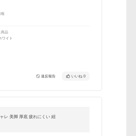
情報
た商品
ホワイト
違反報告
いいね
0
ャレ 美脚 厚底 疲れにくい 紐