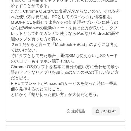
も良い。日常生活でネットを使うほとんどのことが快適に
済ますことができる。

ただしChrome OSはPCに負荷がかからないので、それを外
れた使い方は要注意。PCとしてのスペックは価格相応。

MSOFFICEを載せて出先での会計処理やプレゼンに使うの
ならばWindowsの最新のノートを買った方が良いし、タブ
レットとして外でガンガン使うならiPadなりAndroidの高性
能のタブを買った方が良い。

２in１だからと言って「MacBook + iPad」のようには考え
てはいけない。

特にタブとして見た場合、通信SIMも使えないしSDカード
のスロットもイヤホン端子も無い。

Chrome OSのソフトを基本に自分の使い方に合わせて最小
限のソフトなりアプリを加えるのがこのPCの正しい使い方
だと思う。

FIREタブレットがAmazonのサービスを使った時に一番真
価を発揮するのと同じこと。

とにかく「割り切った使い方」が大切だと思う。
違反報告
いいね
45