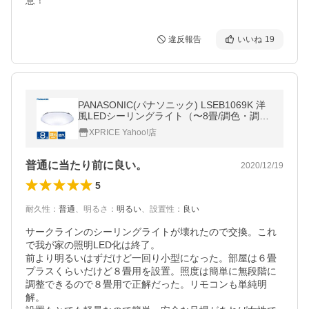
意！
違反報告
いいね
19
PANASONIC(パナソニック) LSEB1069K 洋
風LEDシーリングライト（〜8畳/調色・調
光）リモコン付き サークルタイプ
XPRICE Yahoo!店
普通に当たり前に良い。
2020/12/19
5
耐久性
：
普通
、
明るさ
：
明るい
、
設置性
：
良い
サークラインのシーリングライトが壊れたので交換。これ
で我が家の照明LED化は終了。

前より明るいはずだけど一回り小型になった。部屋は６畳
プラスくらいだけど８畳用を設置。照度は簡単に無段階に
調整できるので８畳用で正解だった。リモコンも単純明
解。
