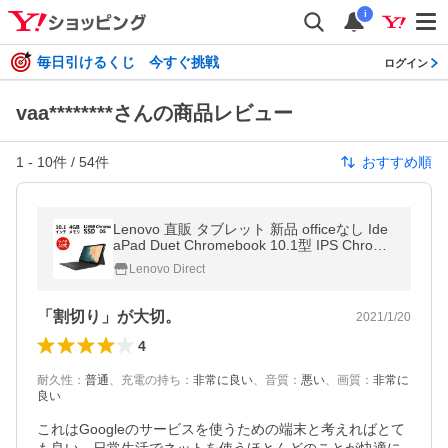
i
毎日引けるくじ 今すぐ挑戦
ログイン
vaa********さんの商品レビュー
1
-
10
件 /
54
件
おすすめ順
Lenovo 直販 タブレット 新品 officeなし Ide
aPad Duet Chromebook 10.1型 IPS Chrome
OS MediaTek Helio P60T 4GB 128GB eMM
Lenovo Direct
C
「割切り」が大切。
2021/1/20
4
耐久性
：
普通
、
充電の持ち
：
非常に良い
、
音質
：
悪い
、
画質
：
非常に
良い
これはGoogleのサービスを使うための端末と考えればとて