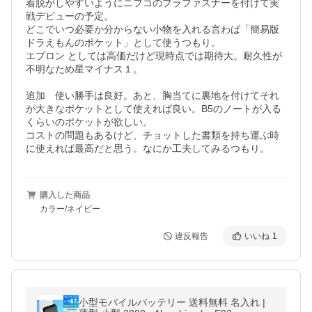
着脱がしやすいようにニフコのプラファスナーを付けて実
戦デビューの予定。

どこでいつ必要か分からない小物を入れる言わば「簡易版
ドラえもんのポケット」として使うつもり。　　

エプロン としては高価だけど現時点では期待大。耐久性が
不明なため星マイナス１。

追加　使い勝手は良好。あと、胸当てに裏地を付けてそれ
が大きなポケットとして使えれば良い。B5のノートが入る
くらいのポケットが欲しい。

コストの問題もあるけど、チョットした書類を持ち運ぶ時
に使えれば最高だと思う。なにか工夫してみるつもり。
購入した商品
カラー/ネイビー
違反報告
いいね
1
小型モバイルバッテリー 送料無料 名入れ |