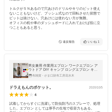
トルクが５Ｎあるので穴あけのドリルやキリのビット使え
ないこともないけど、プッシュ式なので回転させた状態で
ビットは抜けない。穴あけには使わない方が無難。

オフィスの机や車のダッシュボードに入れておけば役に立
つこともあると思う。
違反報告
いいね
1
男女兼用 作業用エプロン ワークエプロン ア
ウトドア DIY キャンプ ロングエプロン キッ
チンエプロン おしゃれ 無地 爆買
布雑貨・がま口財布工房花水木
ドラえもんのポケット。
2020/10/5
4
試着してからすぐに洗濯して防虫防汚のスプレーで、処理
した。エプロン としては厚手の生地で収容力もある。
