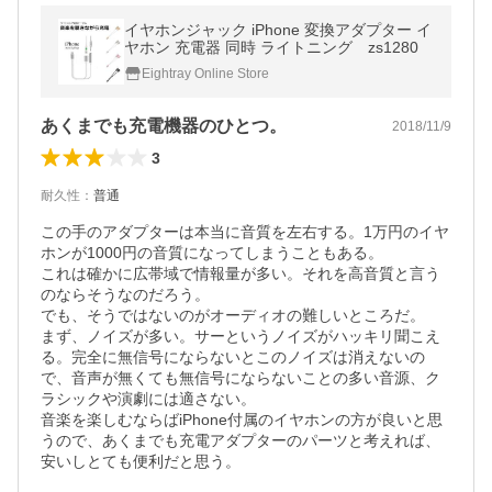
イヤホンジャック iPhone 変換アダプター イ
ヤホン 充電器 同時 ライトニング zs1280
Eightray Online Store
あくまでも充電機器のひとつ。
2018/11/9
3
耐久性
：
普通
この手のアダプターは本当に音質を左右する。1万円のイヤ
ホンが1000円の音質になってしまうこともある。

これは確かに広帯域で情報量が多い。それを高音質と言う
のならそうなのだろう。

でも、そうではないのがオーディオの難しいところだ。

まず、ノイズが多い。サーというノイズがハッキリ聞こえ
る。完全に無信号にならないとこのノイズは消えないの
で、音声が無くても無信号にならないことの多い音源、ク
ラシックや演劇には適さない。 

音楽を楽しむならばiPhone付属のイヤホンの方が良いと思
うので、あくまでも充電アダプターのパーツと考えれば、
安いしとても便利だと思う。
