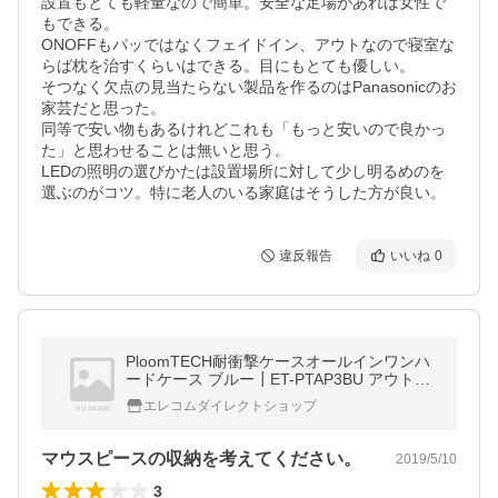
設置もとても軽量なので簡単。安全な足場があれば女性で
もできる。

ONOFFもパッではなくフェイドイン、アウトなので寝室な
らば枕を治すくらいはできる。目にもとても優しい。

そつなく欠点の見当たらない製品を作るのはPanasonicのお
家芸だと思った。

同等で安い物もあるけれどこれも「もっと安いので良かっ
た」と思わせることは無いと思う。

LEDの照明の選びかたは設置場所に対して少し明るめのを
選ぶのがコツ。特に老人のいる家庭はそうした方が良い。
違反報告
いいね
0
PloomTECH耐衝撃ケースオールインワンハ
ードケース ブルー┃ET-PTAP3BU アウトレ
ット エレコム わけあり
エレコムダイレクトショップ
マウスピースの収納を考えてください。
2019/5/10
3