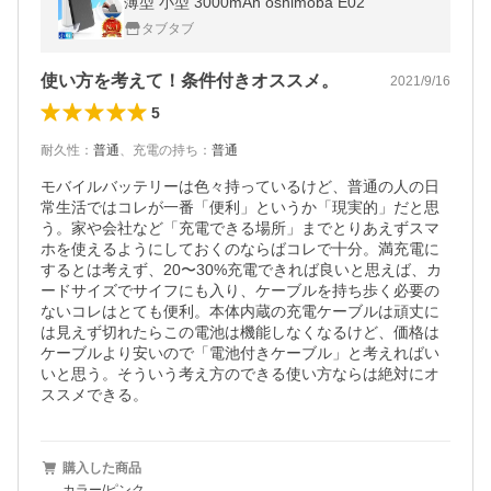
薄型 小型 3000mAh oshimoba E02
タブタブ
使い方を考えて！条件付きオススメ。
2021/9/16
5
耐久性
：
普通
、
充電の持ち
：
普通
モバイルバッテリーは色々持っているけど、普通の人の日
常生活ではコレが一番「便利」というか「現実的」だと思
う。家や会社など「充電できる場所」までとりあえずスマ
ホを使えるようにしておくのならばコレで十分。満充電に
するとは考えず、20〜30%充電できれば良いと思えば、カ
ードサイズでサイフにも入り、ケーブルを持ち歩く必要の
ないコレはとても便利。本体内蔵の充電ケーブルは頑丈に
は見えず切れたらこの電池は機能しなくなるけど、価格は
ケーブルより安いので「電池付きケーブル」と考えればい
いと思う。そういう考え方のできる使い方ならは絶対にオ
ススメできる。
購入した商品
カラー/ピンク