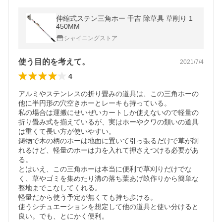
伸縮式ステン三角ホー 千吉 除草具 草削り 1
450MM
シャイニングストア
使う目的を考えて。
2021/7/4
4
アルミやステンレスの折り畳みの道具は、この三角ホーの
他に半円形の穴空きホーとレーキも持っている。

私の場合は運搬にせいぜいカートしか使えないので軽量の
折り畳み式を揃えているが、実はホーやクワの類いの道具
は重くて長い方が使いやすい。

鋳物で木の柄のホーは地面に置いて引っ張るだけで草が削
れるけど、軽量のホーは力を入れて押さえつける必要があ
る。

とはいえ、この三角ホーは本当に便利で草刈りだけでな
く、草やゴミを集めたり溝の落ち葉あげ畝作りから簡単な
整地までこなしてくれる。

軽量だから使う予定が無くても持ち歩ける。

使うシチュエーションを想定して他の道具と使い分けると
良い。でも、とにかく便利。