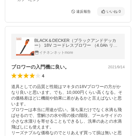
違反報告
いいね
0
BLACK＆DECKER（ブラックアンドデッカ
ー） 18V コードレスブロワー （4.0Ah リチ
ウム充電池付） GWC1840PCJP
イチネンネットmore
ブロワーの入門機に良い。
2021/9/14
4
道具としての品質と性能はマキタの18Vブロワーの方がか
なり良いと思います。でも、10,000円くらい高くなる。そ
の価格差ほどに機能や効果に差があるかと言えばないと思
います。

ブロワーは本当に用途が広い。落ち葉だけでなく水滴も飛
ばせるので、雪解けの水や雨の後の階段、プールサイドの
小さな水溜りを寄せることもできるし、洗車のあとの水滴
飛ばしにも使えます。

リーズナブルな価格なのでとりあえず買って損は無いと思