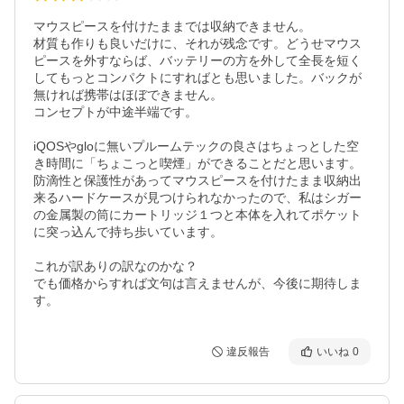
マウスピースを付けたままでは収納できません。

材質も作りも良いだけに、それが残念です。どうせマウス
ピースを外すならば、バッテリーの方を外して全長を短く
してもっとコンパクトにすればとも思いました。バックが
無ければ携帯はほぼできません。

コンセプトが中途半端です。

iQOSやgloに無いプルームテックの良さはちょっとした空
き時間に「ちょこっと喫煙」ができることだと思います。

防滴性と保護性があってマウスピースを付けたまま収納出
来るハードケースが見つけられなかったので、私はシガー
の金属製の筒にカートリッジ１つと本体を入れてポケット
に突っ込んで持ち歩いています。

これが訳ありの訳なのかな？

でも価格からすれば文句は言えませんが、今後に期待しま
す。
違反報告
いいね
0