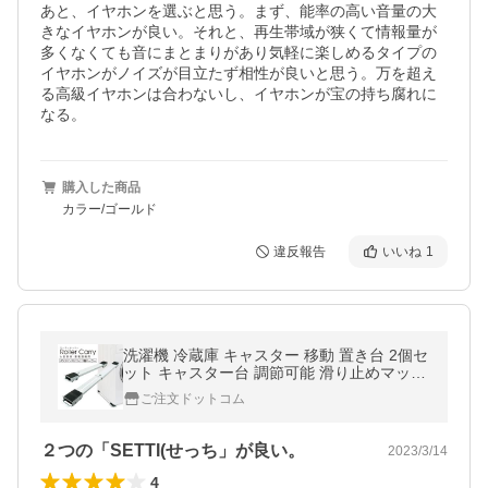
あと、イヤホンを選ぶと思う。まず、能率の高い音量の大
きなイヤホンが良い。それと、再生帯域が狭くて情報量が
多くなくても音にまとまりがあり気軽に楽しめるタイプの
イヤホンがノイズが目立たず相性が良いと思う。万を超え
る高級イヤホンは合わないし、イヤホンが宝の持ち腐れに
なる。
購入した商品
カラー/ゴールド
違反報告
いいね
1
洗濯機 冷蔵庫 キャスター 移動 置き台 2個セ
ット キャスター台 調節可能 滑り止めマット
ランドリーラック roller-carry
ご注文ドットコム
２つの「SETTI(せっち」が良い。
2023/3/14
4