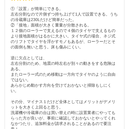
①「設置」が簡単にできる。

左右分割なので片側ずつ持ち上げて1人で設置できる。うち
の冷蔵庫は230Lだけど簡単だった。

②「接地」面積が大きく重量が分散される。

１２個のローラーで支えるので４個のタイヤで支えるもの
より接地面積がはるかに大きい。タイヤ式の場合、ネジ式
のリフトでタイヤを浮かすモノもあるが、ローラーだとそ
の面倒も無いと思う。床も傷みにくい。

逆に欠点としては、

左右分割のため、地震の時左右が別々の動きをする危険は
ある。

またローラー式のため移動は一方向でタイヤのように自由
ではない。

あらかじめ動かす方向を空けておかないと掃除もしにく
い。

その分、マイナス１だけど全体としてはメリットがデメリ
ットを大きく上回ると思う。

洗濯機や冷蔵庫の台は買い替えの時に設置業者にやっても
らった方が良いが、事前に確認しておかないとやってくれ
なかつたり、追加料金が請求されることがあるので要注