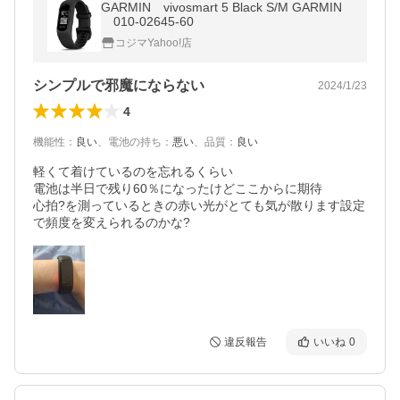
GARMIN vivosmart 5 Black S/M GARMIN
010-02645-60
コジマYahoo!店
シンプルで邪魔にならない
2024/1/23
4
機能性
：
良い
、
電池の持ち
：
悪い
、
品質
：
良い
軽くて着けているのを忘れるくらい

電池は半日で残り60％になったけどここからに期待

心拍?を測っているときの赤い光がとても気が散ります設定
で頻度を変えられるのかな?
違反報告
いいね
0