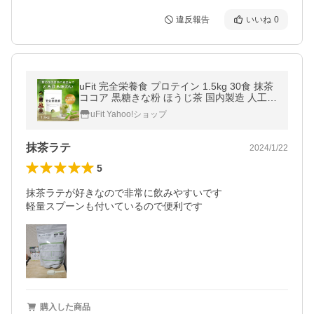
違反報告
いいね
0
uFit 完全栄養食 プロテイン 1.5kg 30食 抹茶
ココア 黒糖きな粉 ほうじ茶 国内製造 人工甘
味料不使用 ソイ ホエイ 食物繊維 腹持ち 乳
uFit Yahoo!ショップ
酸菌 ダイエット 置き換え
抹茶ラテ
2024/1/22
5
抹茶ラテが好きなので非常に飲みやすいです

軽量スプーンも付いているので便利です
購入した商品