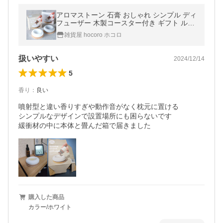
アロマストーン 石膏 おしゃれ シンプル ディ
フューザー 木製コースター付き ギフト ルー
ムフレグランス おしゃれ ミニマル メール便
雑貨屋 hocoro ホコロ
送料無料
扱いやすい
2024/12/14
5
香り
：
良い
噴射型と違い香りすぎや動作音がなく枕元に置ける

シンプルなデザインで設置場所にも困らないです

緩衝材の中に本体と畳んだ箱で届きました
購入した商品
カラー/ホワイト