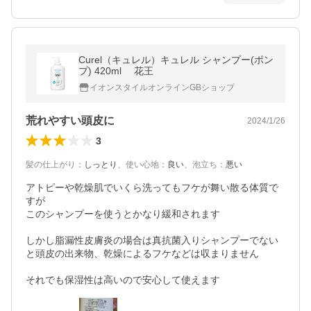
Curel（キュレル）キュレル シャンプー(ポン
プ) 420ml 花王
イオンスタイルオンラインGBショップ
荒れやすい頭皮に
2024/1/26
3
髪の仕上がり
：
しっとり
、
使い心地
：
良い
、
泡立ち
：
悪い
アトピーや乾燥肌でいくら洗ってもフケが舞い散る体質で
すが

このシャンプーを使うとかなり緩和されます

しかし脂漏性皮膚炎の場合は真抗菌入りシャンプーでない
と頭皮の出来物、乾燥によるフケなどは収まりません

それでも保湿性は高いので安心して使えます