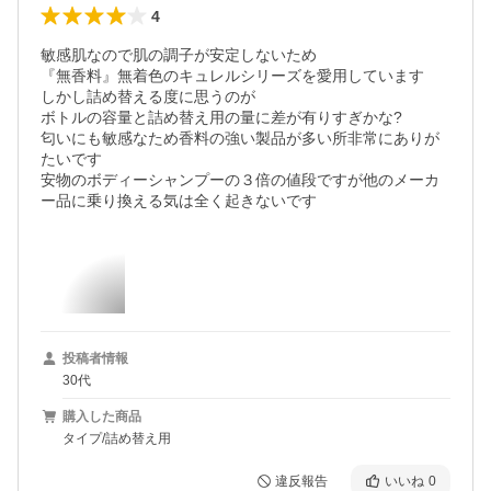
4
敏感肌なので肌の調子が安定しないため

『無香料』無着色のキュレルシリーズを愛用しています

しかし詰め替える度に思うのが

ボトルの容量と詰め替え用の量に差が有りすぎかな?

匂いにも敏感なため香料の強い製品が多い所非常にありが
たいです

安物のボディーシャンプーの３倍の値段ですが他のメーカ
ー品に乗り換える気は全く起きないです
投稿者情報
30代
購入した商品
タイプ/詰め替え用
違反報告
いいね
0