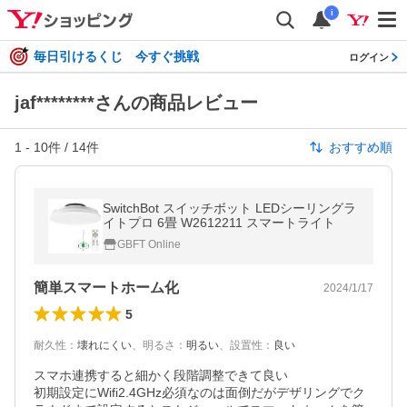
i
毎日引けるくじ 今すぐ挑戦
ログイン
jaf********さんの商品レビュー
1
-
10
件 /
14
件
おすすめ順
SwitchBot スイッチボット LEDシーリングラ
イトプロ 6畳 W2612211 スマートライト
GBFT Online
簡単スマートホーム化
2024/1/17
5
耐久性
：
壊れにくい
、
明るさ
：
明るい
、
設置性
：
良い
スマホ連携すると細かく段階調整できて良い

初期設定にWifi2.4GHz必須なのは面倒だがデザリングでク