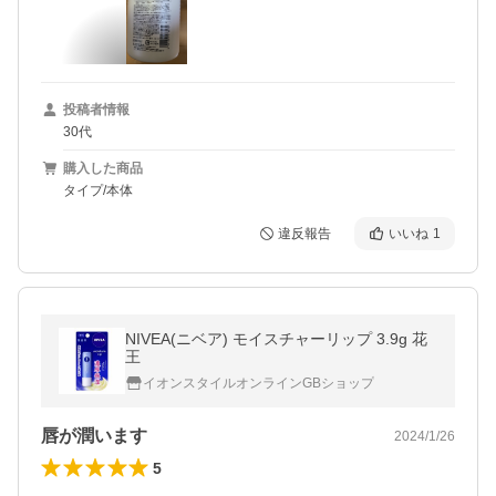
投稿者情報
30代
購入した商品
タイプ/本体
違反報告
いいね
1
NIVEA(ニベア) モイスチャーリップ 3.9g 花
王
イオンスタイルオンラインGBショップ
唇が潤います
2024/1/26
5