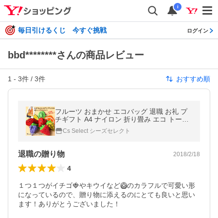
i
毎日引けるくじ 今すぐ挑戦
ログイン
bbd********さんの商品レビュー
1
-
3
件 /
3
件
おすすめ順
フルーツ おまかせ エコバッグ 退職 お礼 プ
チギフト A4 ナイロン 折り畳み エコ トート
ギフト ラッピング 転勤 異動 職場 お返し
Cs Select シーズセレクト
退職の贈り物
2018/2/18
4
１つ１つがイチゴ🍓やキウイなど🥝のカラフルで可愛い形
になっているので、贈り物に添えるのにとても良いと思い
ます！ありがとうございました！