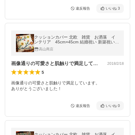
違反報告
いいね
3
クッションカバー 北欧 雑貨 お洒落 イ
ンテリア 45cm×45cm 結婚祝い 新築祝い
可愛い 綿麻 水洗い可 メール便発送 代
高山商店
引き不可 送料無料
画像通りの可愛さと肌触りで満足していま…
2018/2/18
5
画像通りの可愛さと肌触りで満足しています。

ありがとうございました！
違反報告
いいね
0
クッションカバー 北欧 雑貨 お洒落 イ