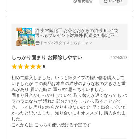
違反報告
いいね
0
猫砂 常陸化工 お茶とおからの猫砂 6L×4袋
選べるプレゼント対象外 配送会社指定不可
他商品同梱不可 流せる 緑茶成分配合 消臭 ま
ドッグパラダイスぷらすニャン
とめ買い ねこ砂 ネコ砂
しっかり固まり お掃除しやすい
2024/3/18
5
初めて購入しました。いつも紙タイプの軽い物を購入して
いましたが この商品は本当の猫砂のような粒の大きさと重
みがあり 届いた時に 重っ‼️て思っちゃいました。

固まり具合がしっかりしていて 取り替えが遅くなっても バ
ラバラにならず 汚れた部分だけをしっかり取ることがで
き、トイレ周りの散らかりも少ないので  早く出会っていた
かったと思いました。知り合いにもオススメし 購入されま
した。
