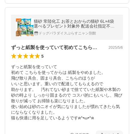
猫砂 常陸化工 お茶とおからの猫砂 6L×4袋
選べるプレゼント対象外 配送会社指定不可
他商品同梱不可 流せる 緑茶成分配合 消臭 ま
ドッグパラダイスぷらすニャン別館
とめ買い ねこ砂 ネコ砂
ずっと紙製を使っていて初めてこちらを使…
2025/5/6
5
ずっと紙製を使っていて

初めて こちらを使ってからは 紙製をやめました。

飛び散り具合、固まり具合、こちらのほうが

いいと思います。重いので配達してもらえるので

助かります。    汚れてない砂まで捨てていた紙製や木製の
砂の時より しっかり固まるので コスパ的にもいいし、飛び
散りが減って お掃除も楽になりました。

使い始めは砂のニオイが気になりましたが慣れてきたら気
にならなくなりました。

猫も快適に用を足しているようですฅ^•ω•^ฅ