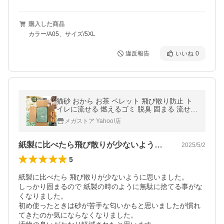
購入した商品
カラー/A05、サイズ/5XL
違反報告
いいね
0
猫砂 おから お茶 ペレット 飛び散り防止 ト
イレに流せる 燃えるゴミ 脱臭 固まる 流せる
アイリスオーヤマ お茶の猫砂 7L×4袋 POCN
メガストア Yahoo!店
-70N
紙製に比べたら飛び散りが少ないように思…
2025/5/2
5
紙製に比べたら 飛び散りが少ないように思いました。

しっかり固まるので 紙製の時のように無駄に捨てる事がな
くなりました。

初め使ったときは砂が苦手な匂いかもと思いましたが慣れ
てきたのか気にならなくなりました。
