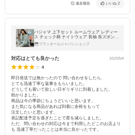
違反報告
いいね
2
パジャマ 上下セット ルームウェア レディー
ス チェック柄 ナイトウェア 長袖 長ズボン
かわいい 寝間着 薄手 ゆったり 大きいサイズ
プランタールジャパンショップ
柔らかい 超PayPay祭
対応はとても良かった
2025/5/4
4
即日発送では無かったので 問い合わせをしたら、

とても迅速丁寧な返事をもらいました。

どうしても着いて欲しい日ギリギリに到着しました。

助かりました。

商品は今の季節にちょうどいいと思います。

また気になる商品があれば到着に余裕をもって

注文したいと思います。

表記配達予定を過ぎたことで星を減らしました。

ただ、問い合わせの対応は今まで利用したどこのお店より