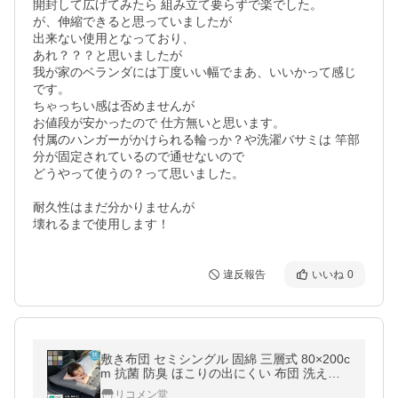
開封して広げてみたら 組み立て要らずで楽でした。

が、伸縮できると思っていましたが

出来ない使用となっており、

あれ？？？と思いましたが

我が家のベランダには丁度いい幅でまあ、いいかって感じ
です。

ちゃっちい感は否めませんが

お値段が安かったので 仕方無いと思います。

付属のハンガーがかけられる輪っか？や洗濯バサミは 竿部
分が固定されているので通せないので 

どうやって使うの？って思いました。

耐久性はまだ分かりませんが

壊れるまで使用します！
違反報告
いいね
0
敷き布団 セミシングル 固綿 三層式 80×200c
m 抗菌 防臭 ほこりの出にくい 布団 洗える
敷き ふとん エコテックス認証製品 マットレ
リコメン堂