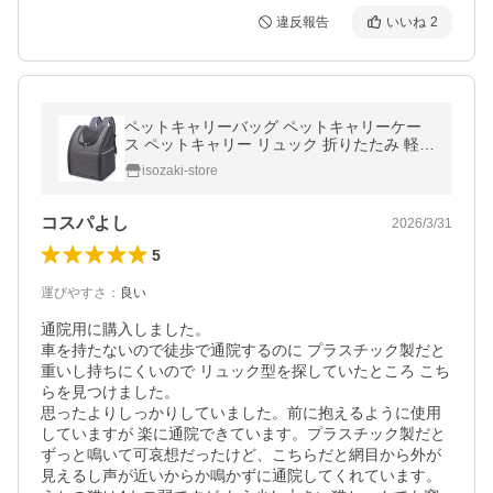
違反報告
いいね
2
ペットキャリーバッグ ペットキャリーケー
ス ペットキャリー リュック 折りたたみ 軽量
犬 猫 小型犬 お出かけ 移動 コンパクト
isozaki-store
コスパよし
2026/3/31
5
運びやすさ
：
良い
通院用に購入しました。

車を持たないので徒歩で通院するのに プラスチック製だと
重いし持ちにくいので リュック型を探していたところ こち
らを見つけました。

思ったよりしっかりしていました。前に抱えるように使用
していますが 楽に通院できています。プラスチック製だと
ずっと鳴いて可哀想だったけど、こちらだと網目から外が
見えるし声が近いからか鳴かずに通院してくれています。
