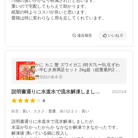
汚物の臭いがかなり軽減されたと思います。

重いので宅配してもらえて助かります。

紙製の時よりコスパが良いと思います。

違反報告
いいね
0
かに カニ 蟹 ズワイガニ |特大7L〜5L生ずわ
い半むき身満足セット 2kg超（総重量約2.4k
g）
笑顔の食卓 匠
説明書通りに水道水で流水解凍しましたが…
2022/1/4
4
鮮度
：
良い
、
大きさ
：
普通
、
身の詰まり
：
良い
説明書通りに水道水で流水解凍しましたが

水温が引かったからか なかなか解凍できなかったです。  
解凍後 沸いている鍋に投入し
