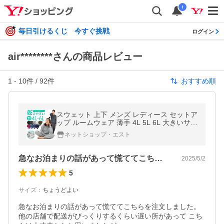
i
毎日引けるくじ 今すぐ挑戦
ログイン
air********さんの商品レビュー
1
-
10
件 /
92
件
おすすめ順
スウェット 上下 メンズ レディース セットア
ップ ルームウェア 薄手 4L 5L 6L 大きいサイ
ズ 父の日
ネットショップ・エスト
急なお泊まりの話があって慌ててこちらを…
2025/5/2
5
サイズ
：
ちょうどよい
急なお泊まりの話があって慌ててこちらを注文しました。
他の店舗で配送がびっくりするくらい遅い所があって こち