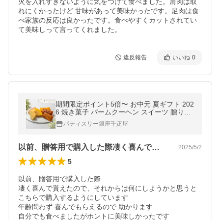
火を入れすぎないように気をつけて食べました。肩肉は取
れにくかったけど 甘味があって美味かったです。足肉は食
べ家族の反応は良かったです。食べやすくカットされてい
違反報告
いいね
0
期間限定ポイント5倍〜 お中元 夏ギフト 202
6 焼き菓子 バームクーヘン スイーツ 贈り物
ギフト 千疋屋 パティスリー銀座千疋屋 銀座
パティスリー銀座千疋屋
フルーツガトー
以前、贈答用で購入した際凄く喜んで貰え…
2025/5/2
5
以前、贈答用で購入した際

凄く喜んで貰えたので、それからは何にしようかと思うと 
こちらで購入するようにしています

年齢問わず 喜んでもらえるので 助かります

自分でも食べましたがホントに美味しかったです
