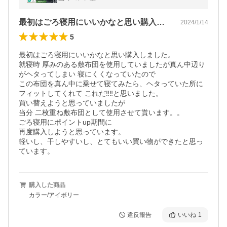
ス上 ベッド
最初はごろ寝用にいいかなと思い購入しま…
2024/1/14
5
最初はごろ寝用にいいかなと思い購入しました。

就寝時 厚みのある敷布団を使用していましたが真ん中辺り
がヘタってしまい 寝にくくなっていたので

この布団を真ん中に乗せて寝てみたら、ヘタっていた所に
フィットしてくれて これだ‼️‼️と思いました。

買い替えようと思っていましたが

当分 二枚重ね敷布団として使用させて貰います。。

ごろ寝用にポイントup期間に

再度購入しようと思っています。

軽いし、干しやすいし、とてもいい買い物ができたと思っ
購入した商品
カラー/アイボリー
違反報告
いいね
1