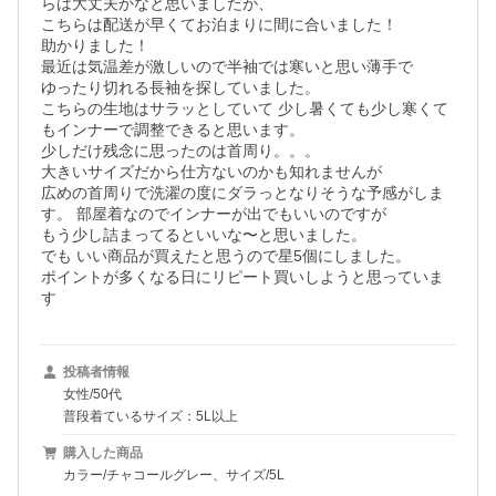
らは大丈夫かなと思いましたが、

こちらは配送が早くてお泊まりに間に合いました！

助かりました！

最近は気温差が激しいので半袖では寒いと思い薄手で

ゆったり切れる長袖を探していました。

こちらの生地はサラッとしていて 少し暑くても少し寒くて
もインナーで調整できると思います。

少しだけ残念に思ったのは首周り。。。

大きいサイズだから仕方ないのかも知れませんが

広めの首周りで洗濯の度にダラっとなりそうな予感がしま
す。 部屋着なのでインナーが出でもいいのですが

もう少し詰まってるといいな〜と思いました。

でも いい商品が買えたと思うので星5個にしました。

ポイントが多くなる日にリピート買いしようと思っていま
す
投稿者情報
女性/50代
普段着ているサイズ：5L以上
購入した商品
カラー/チャコールグレー、サイズ/5L