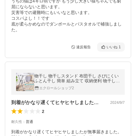
うちの猫は4キロ弱ですが もう少し大きい猫ちゃんでも窮
屈にならないと思います。

災害等での避難時にもいいなと思います。

コスパよし！！です

底が柔らかめなのでダンボールとバスタオルで補強しまし
た。
違反報告
いいね
1
物干し 物干しスタンド 布団干し さびにくい
ふとん干し 簡単 組み立て 収納便利 物干しス
タンド 折りたたみ 左右伸縮 ベランダ 屋外物
エクロールショップ2
干し 洗濯物干し 新生活
到着がかなり遅くてヒヤヒヤしましたが無…
2024/9/7
2
耐久性
：
普通
到着がかなり遅くてヒヤヒヤしましたが無事届きました。
