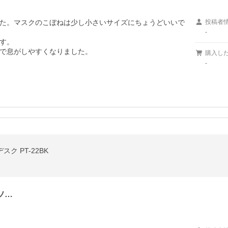
た。マスクのこぼねは少し小さいサイズにちょうどいいで
投稿者
-
す。

で息がしやすくなりました。
購入し
-
スク PT-22BK
ソ…