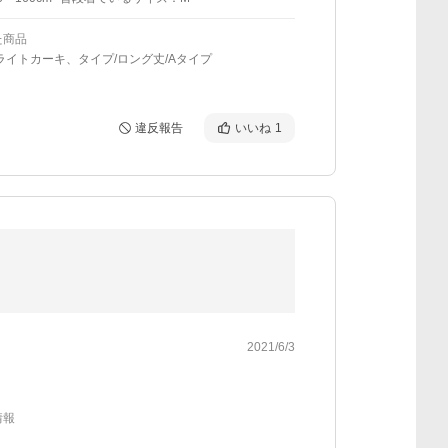
た商品
ライトカーキ、タイプ/ロング丈/Aタイプ
違反報告
いいね
1
2021/6/3
情報