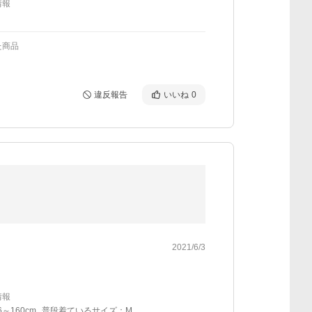
情報
た商品
違反報告
いいね
0
2021/6/3
情報
6～160cm
普段着ているサイズ：M