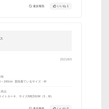
違反報告
いいね
1
ス
2021/6/3
情報
6～160cm
普段着ているサイズ：M
た商品
ライトカーキ、サイズ/MEDIUM（S，M）
違反報告
いいね
0