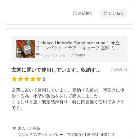
違反報告
いいね
0
［ ideaco Umbrella Stand mini cube ］傘立
て コンパクト イデアコ キューブ 玄関 ミニ
キューブ かさたて アンブレラスタンド アン
インテリアショップ roomy
ブレラホルダー 錆びない
玄関に置いて使用しています。収納する前…
2025/5/31
5
玄関に置いて使用しています。収納する前の一時置きに使
用する為、小型の製品を探して購入しました。

ずっしりと重く安定感が有り、特に問題無く使用できそう
です。
購入した商品
商品タイプ/アッシュグレー、在庫状況/【選択A】通常注文