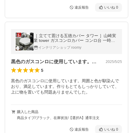
違反報告
いいね
0
［ 立てて置ける五徳カバー タワー ］山崎実
業 tower ガスコンロカバー コンロ台 一時置
き yamazaki 公式 モノトーン ブラック ホワ
インテリアショップ roomy
イト 1413 1414
黒色のガスコンロに使用しています。周囲…
2025/5/25
5
黒色のガスコンロに使用しています。周囲と色が馴染んで
おり、満足しています。作りもとてもしっかりしていて、
上に物を置いても問題ありませんでした。
購入した商品
商品タイプ/ブラック、在庫状況/【選択A】通常注文
違反報告
いいね
0