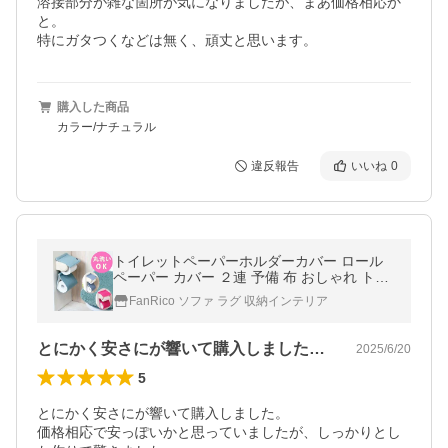
溶接部分が雑な箇所が気になりましたが、まあ価格相応か
と。

特にガタつくなどは無く、頑丈と思います。
購入した商品
カラー/ナチュラル
違反報告
いいね
0
トイレットペーパーホルダーカバー ロール
ペーパー カバー ２連 予備 布 おしゃれ トイ
レグッズ 定番カバー カラーショップ ヨコズ
FanRico ソファ ラグ 収納インテリア
ナ 爆買 お中元
とにかく安さにが響いて購入しました。価…
2025/6/20
5
とにかく安さにが響いて購入しました。

価格相応で安っぽいかと思っていましたが、しっかりとし