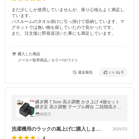
まだ少ししか使用していませんが、座り心地もよく満足し
ています。

バスルームのタオル掛けに引っ掛けて収納しています。マ
グネットでは無い物を探していたので良かったです。

また、注文後に即発送頂いた事にも満足しています。
購入した商品
メーカー取寄商品／カラー/ホワイト
違反報告
いいね
0
継ぎ脚 7.5cm 高さ調整 かさ上げ 4個セット
継ぎ足 高さ調整 テーブル脚台 二段階高さ調
整 耐荷重500kg 暖房器具
雑貨王
洗濯機用のラックの嵩上げに購入しました…
2025/7/1
4