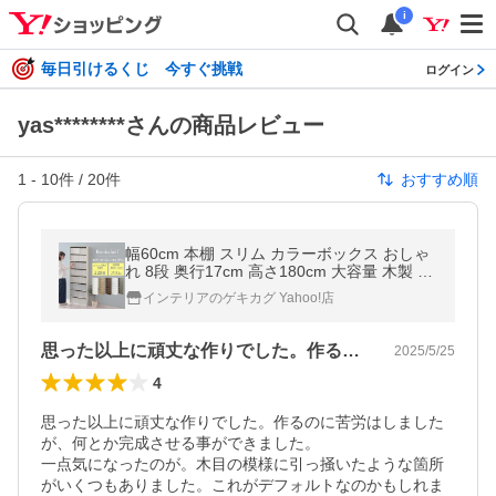
i
毎日引けるくじ 今すぐ挑戦
ログイン
yas********さんの商品レビュー
1
-
10
件 /
20
件
おすすめ順
幅60cm 本棚 スリム カラーボックス おしゃ
れ 8段 奥行17cm 高さ180cm 大容量 木製 薄
型 収納棚 コミックラック 漫画収納 棚 書棚
インテリアのゲキカグ Yahoo!店
cd dvd
思った以上に頑丈な作りでした。作るのに…
2025/5/25
4
思った以上に頑丈な作りでした。作るのに苦労はしました
が、何とか完成させる事ができました。

一点気になったのが。木目の模様に引っ掻いたような箇所
がいくつもありました。これがデフォルトなのかもしれま