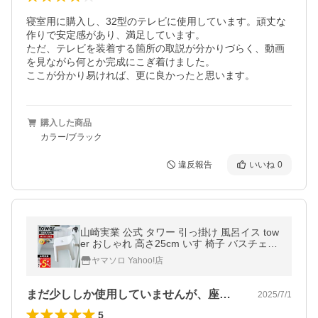
寝室用に購入し、32型のテレビに使用しています。頑丈な
作りで安定感があり、満足しています。

ただ、テレビを装着する箇所の取説が分かりづらく、動画
を見ながら何とか完成にこぎ着けました。

ここが分かり易ければ、更に良かったと思います。
購入した商品
カラー/ブラック
違反報告
いいね
0
山崎実業 公式 タワー 引っ掛け 風呂イス tow
er おしゃれ 高さ25cm いす 椅子 バスチェア
滑り止め 浮かせる収納 軽量 フック 5383 53
ヤマソロ Yahoo!店
84
まだ少ししか使用していませんが、座り心…
2025/7/1
5