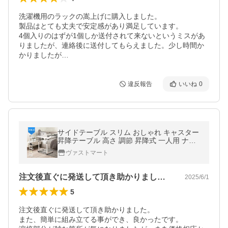
洗濯機用のラックの嵩上げに購入しました。

製品はとても丈夫で安定感があり満足しています。

4個入りのはずが1個しか送付されて来ないというミスがあ
りましたが、連絡後に送付してもらえました。少し時間か
かりましたが…
違反報告
いいね
0
サイドテーブル スリム おしゃれ キャスター
昇降テーブル 高さ 調節 昇降式 一人用 ナイ
トテーブル リビングテーブル ミニテーブル
ヴァストマート
介護 ソファー ベッドサイド
注文後直ぐに発送して頂き助かりました。…
2025/6/1
5
注文後直ぐに発送して頂き助かりました。

また、簡単に組み立てる事ができ、良かったです。
