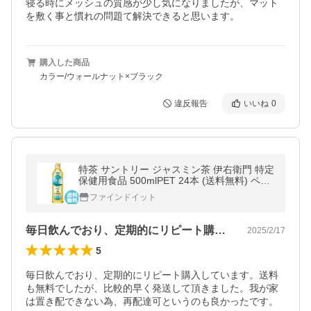
寝る時にメッシュの質感が少し気になりましたが、マット
を敷く事と慣れの問題て解決できると思います。
購入した商品
カラー/ウォールナット×ブラック
違反報告
いいね
0
特茶 サントリー ジャスミン茶 伊右衛門 特定
保健用食品 500mlPET 24本 (送料無料) ペッ
トボトル トクホ いえもん
ファインドイット
毎日飲んでおり、定期的にリピート購入し…
2025/2/17
5
毎日飲んでおり、定期的にリピート購入しています。送料
も無料でしたが、比較的早く発送して頂きました。我が家
は置き配できない為、再配達可というのも良かったです。