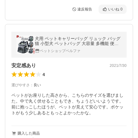
違反報告
いいね
0
犬用 ペットキャリーバッグ リュック バッグ
猫 小型犬 ペットバッグ 大容量 多機能 便利
アウトドア お出かけ 持ち運び 散歩 通院 防
ペットショップベルファ
災 避難 通気性 Lサイズ
安定感あり
2021/7/30
4
運びやすさ
：
良い
ペットがお座りした高さから、こちらのサイズを選びまし
た。中で丸く伏せることもでき、ちょうどいいようです。
前に抱っこしたほうが、ペットが見えて安心です。ポケッ
トがもう少しあるともっとよかったかな。
購入した商品