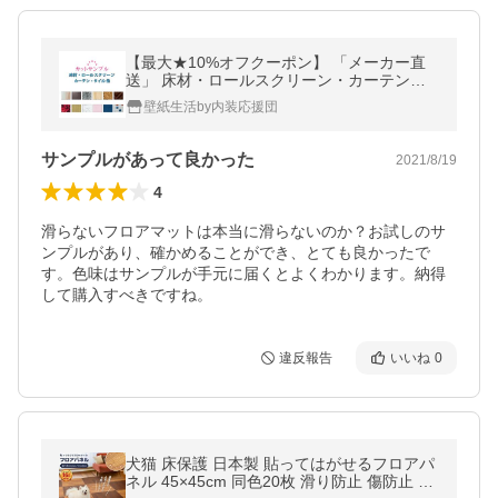
【最大★10%オフクーポン】 「メーカー直
送」 床材・ロールスクリーン・カーテン・
タイル他 サンプル 5枚まで選べる
壁紙生活by内装応援団
サンプルがあって良かった
2021/8/19
4
滑らないフロアマットは本当に滑らないのか？お試しのサ
ンプルがあり、確かめることができ、とても良かったで
す。色味はサンプルが手元に届くとよくわかります。納得
して購入すべきですね。
違反報告
いいね
0
犬猫 床保護 日本製 貼ってはがせるフロアパ
ネル 45×45cm 同色20枚 滑り防止 傷防止 床