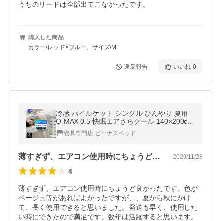
うちのリードは全部出てこなかったです。
購入した商品
カラー/レッド×ブルー、サイズ/M
違反報告
いいね
0
冷感 パイルケット シングル ひんやり 夏用
Q-MAX 0.5 快眠エアさらクール 140×200cm
接触冷感 涼感 冷却 クールケット ブランケッ
寝具専門店 ビーナスベッド
ト ひざ掛け
薄すぎず、エアコン使用時にちょうど良か…
2020/11/28
4
薄すぎず、エアコン使用時にちょうど良かったです。色が
ベージュ等があればよかったですが、、夏から秋にかけ
て、長く使用できると思いました。発送も早く、使用した
い時にできたので満足です。数年は活躍すると思います。