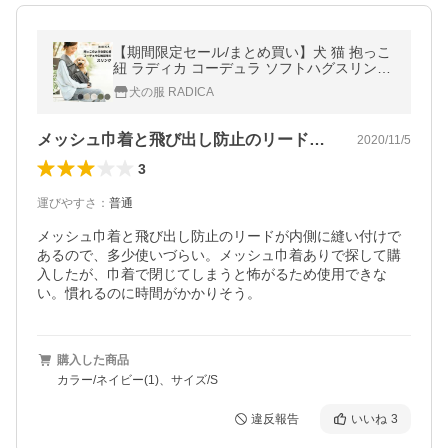
【期間限定セール/まとめ買い】犬 猫 抱っこ
紐 ラディカ コーデュラ ソフトハグスリング
S/Mサイズ バッグ 防水
犬の服 RADICA
メッシュ巾着と飛び出し防止のリードが内…
2020/11/5
3
運びやすさ
：
普通
メッシュ巾着と飛び出し防止のリードが内側に縫い付けで
あるので、多少使いづらい。メッシュ巾着ありで探して購
入したが、巾着で閉じてしまうと怖がるため使用できな
い。慣れるのに時間がかかりそう。
購入した商品
カラー/ネイビー(1)、サイズ/S
違反報告
いいね
3