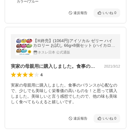
カラー/ブルー
違反報告
いいね
0
【※終売】(1064円)アイソカル ゼリー ハイ
カロリー お試し 66g×8個セット (ハイカロリ
ーゼリー 栄養補助食品 健康食品 高齢者 介護
ネスレ日本 公式通販
食品 シニア 介護食)
実家の母親用に購入しました。食事のバラ…
2021/3/12
4
実家の母親用に購入しました。食事のバランスが心配なの
で、少しでも美味しく栄養価の高いものを！と思って購入
しました。美味しいと言う感想でしたので、他の味も美味
しく食べてもらえると嬉しいです。
違反報告
いいね
0