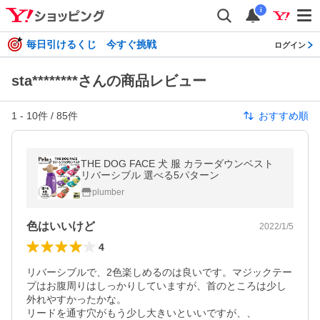
i
毎日引けるくじ 今すぐ挑戦
ログイン
sta********さんの商品レビュー
1
-
10
件 /
85
件
おすすめ順
THE DOG FACE 犬 服 カラーダウンベスト
リバーシブル 選べる5パターン
plumber
色はいいけど
2022/1/5
4
リバーシブルで、2色楽しめるのは良いです。マジックテー
プはお腹周りはしっかりしていますが、首のところは少し
外れやすかったかな。

リードを通す穴がもう少し大きいといいですが、、
