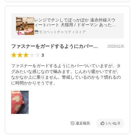
レンジでチンしてぽっかぽか 遠赤外線スウ
ィートハート 犬猫用 / ドギーマン あったか
防寒 冬物 カイロ 繰り返し使える 保温 レン
モコペットチャリティストア
チン #w-160658
ファスナーをガードするようにカバーつい…
2020/11/5
3
ファスナーをガードするようにカバーついていますが、タ
グみたいな感じなので噛みます。じんわり暖かいですが、
なかなか上に乗りません。警戒しているのかも？慣れるの
に時間かかりそうです。
違反報告
いいね
0