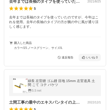
去年までは長袖のタイプを使っていたので…
2021/8/25
5
去年までは長袖のタイプを使っていたのですが、今年はこ
れを使用。去年の長袖のタイプの方が腕の中に風が通り涼
しく感じます。
購入した商品
カラー/15.ノースグリーン、サイズ/L
違反報告
いいね
0
緑長 左官鏝 ゴム鏝 目地 15mm 左官道具 土
間 こて コテ バケツ
S.S net
土間工事の最中のエキスパンタイの上に付…
2022/12/1
5