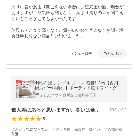
周りの音があまり聞こえない場合は、空気圧が酷い場合が
ありますが、空気圧も酷くなく、あまり周りの音が聞こえ
ないところがとてもよかったです。

値段もそこまで高くなく、質がいいので音楽などを聞く場
合は申し分ない商品だと思いました。
違反報告
いいね
0
羽毛布団 シングル グース 増量1.3kg【西川
掛カバー特典付】ポーランド産ホワイトグー
ス ダウン90% DP400 綿100％ 羽毛掛けふと
ふとんタウン 西川など寝具専門店
ん
個人差はあると思いますが、臭いは全く気…
2021/10/3
5
におい
：
気にならない
、
重さ
：
普通
、
保温性
：
暖かい
、
詰め物の量
：
普通