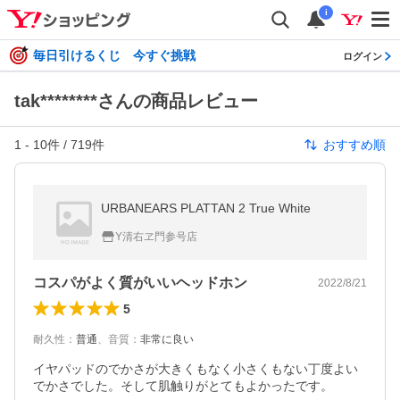
i
毎日引けるくじ 今すぐ挑戦
ログイン
tak********さんの商品レビュー
1
-
10
件 /
719
件
おすすめ順
URBANEARS PLATTAN 2 True White
Y清右ヱ門参号店
コスパがよく質がいいヘッドホン
2022/8/21
5
耐久性
：
普通
、
音質
：
非常に良い
イヤパッドのでかさが大きくもなく小さくもない丁度よい
でかさでした。そして肌触りがとてもよかったです。
