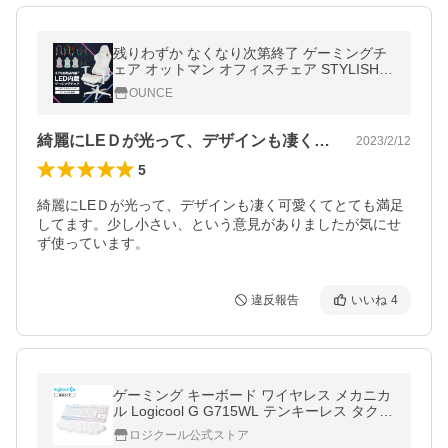
残りわずか なくなり次第終了 ゲーミングチ
ェア オットマン オフィスチェア STYLISHJA
PAN 公式 リクライニング LED ホワイト 白
OUNCE
椅子 在宅 リモート gaming1770
綺麗にLEＤが光って、デザインも凄く可…
2023/2/12
5
綺麗にLEＤが光って、デザインも凄く可愛くてとても満足
してます。少し小さい、という意見がありましたが気にせ
違反報告
いいね
4
ゲーミング キーボード ワイヤレス メカニカ
ル Logicool G G715WL テンキーレス タクタ
イル 日本語配列 G715WL-TC 正規品 2年間
ロジクール公式ストア
無償保証