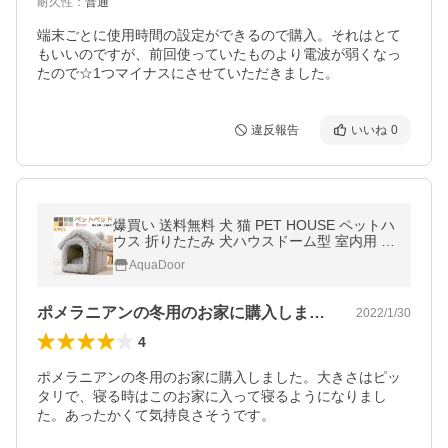
耐久性
：
普通
端末ごとに使用時間の設定ができるので購入。それはとて
もいいのですが、前回使っていたものより電波が弱くなっ
たので☆1つマイナスにさせていただきました。
違反報告
いいね
0
爆買い 送料無料 犬 猫 PET HOUSE ペットハ
ウス 折りたたみ 犬ハウスドーム型 室内用 ド
ーム型 ペットベッド 冬 暖かい 洗えます 小
AquaDoor
型犬 犬小屋 おしゃれ
ポメラニアンの冬用のお家に購入しました…
2022/1/30
4
ポメラニアンの冬用のお家に購入しました。大きさはピッ
タリで、寝る時はこのお家に入って寝るようになりまし
た。あったかくて気持良さそうです。