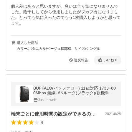
個人差はあると思いますが、臭いは全く気になりませんで
した。陰干ししてから使用しましたがフカフカになりまし
た。とっても気に入ったのでもう1枚購入しようかと思って
ます。
購入した商品
カラー/ボタニカル/ベージュ[33]03、サイズ/シングル
違反報告
いいね
0
BUFFALO(バッファロー) 11ac対応 1733+80
0Mbps 無線LANルータ(ブラック)(親機単体)
WSR-2533DHP3-BK 返品種別A
Joshin web
端末ごとに使用時間の設定ができるので購…
2021/8/25
4