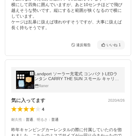
横にして四角に囲んでいますが、あと10センチほどで飛び
越えそうな勢いです。縦にすると範囲が狭くなるので横に
しています。

ケージは乱暴に扱えば壊れやすそうですが、大事に扱えば
長く持ちそうです。
違反報告
いいね
1
Landport ソーラー充電式 コンパクトLEDラ
ンタン CARRY THE SUN スモール キャリー
ザサン 備蓄/メール便無料 備蓄/海外×
flaner
気に入ってます
2020/4/26
4
耐久性
：
普通
、
明るさ
：
普通
昨年キャンピングカーレンタルの際に付属していたのを惚
れました。こちらのミスでサイズが一回り小さかったので