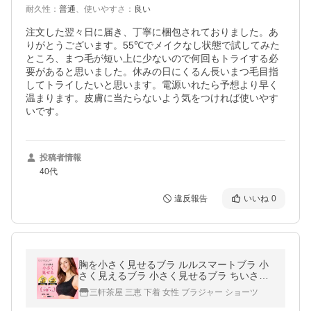
耐久性
：
普通
、
使いやすさ
：
良い
注文した翌々日に届き、丁寧に梱包されておりました。あ
りがとうございます。55℃でメイクなし状態で試してみた
ところ、まつ毛が短い上に少ないので何回もトライする必
要があると思いました。休みの日にくるん長いまつ毛目指
してトライしたいと思います。電源いれたら予想より早く
温まります。皮膚に当たらないよう気をつければ使いやす
いです。
投稿者情報
40代
違反報告
いいね
0
胸を小さく見せるブラ ルルスマートブラ 小
さく見えるブラ 小さく見せるブラ ちいさく
見せるブラ ブラジャー 大きいサイズ バスト
三軒茶屋 三恵 下着 女性 ブラジャー ショーツ
ダウン 着痩せ 補正下着 脇肉