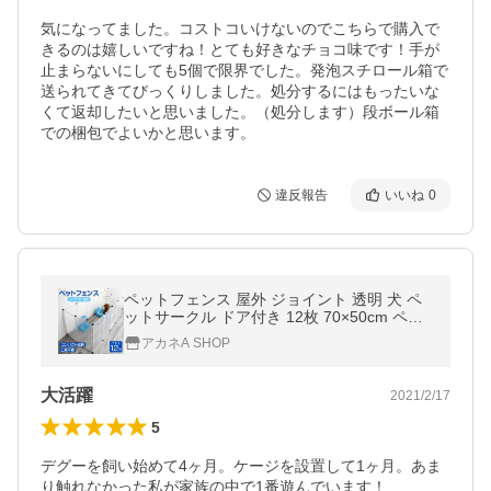
気になってました。コストコいけないのでこちらで購入で
きるのは嬉しいですね！とても好きなチョコ味です！手が
止まらないにしても5個で限界でした。発泡スチロール箱で
送られてきてびっくりしました。処分するにはもったいな
くて返却したいと思いました。（処分します）段ボール箱
での梱包でよいかと思います。
違反報告
いいね
0
ペットフェンス 屋外 ジョイント 透明 犬 ペ
ットサークル ドア付き 12枚 70×50cm ペッ
トケージ ケージ 置くだけ 軽量 コンパクト
アカネA SHOP
室内 ペット用 小型犬 中型犬
大活躍
2021/2/17
5
デグーを飼い始めて4ヶ月。ケージを設置して1ヶ月。あま
り触れなかった私が家族の中で1番遊んでいます！
