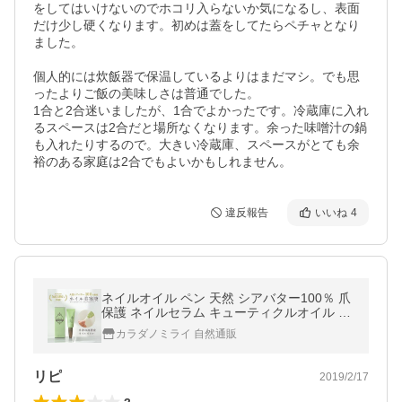
をしてはいけないのでホコリ入らないか気になるし、表面
だけ少し硬くなります。初めは蓋をしてたらペチャとなり
ました。

個人的には炊飯器で保温しているよりはまだマシ。でも思
ったよりご飯の美味しさは普通でした。

1合と2合迷いましたが、1合でよかったです。冷蔵庫に入れ
るスペースは2合だと場所なくなります。余った味噌汁の鍋
も入れたりするので。大きい冷蔵庫、スペースがとても余
裕のある家庭は2合でもよいかもしれません。
違反報告
いいね
4
ネイルオイル ペン 天然 シアバター100％ 爪
保護 ネイルセラム キューティクルオイル 甘
皮ケア 爪 美容液 ウルンラップ ネイル美容液
カラダノミライ 自然通販
リピ
2019/2/17