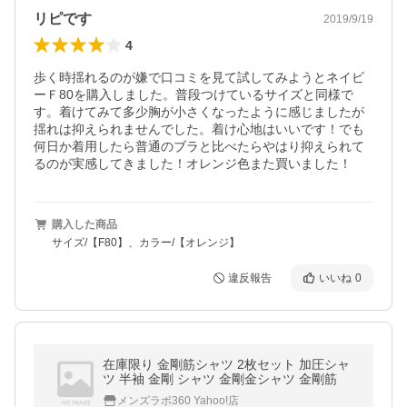
リピです
2019/9/19
4
歩く時揺れるのが嫌で口コミを見て試してみようとネイビ
ーＦ80を購入しました。普段つけているサイズと同様で
す。着けてみて多少胸が小さくなったように感じましたが
揺れは抑えられませんでした。着け心地はいいです！でも
何日か着用したら普通のブラと比べたらやはり抑えられて
るのが実感してきました！オレンジ色また買いました！
購入した商品
サイズ/【F80】、カラー/【オレンジ】
違反報告
いいね
0
在庫限り 金剛筋シャツ 2枚セット 加圧シャ
ツ 半袖 金剛 シャツ 金剛金シャツ 金剛筋
メンズラボ360 Yahoo!店