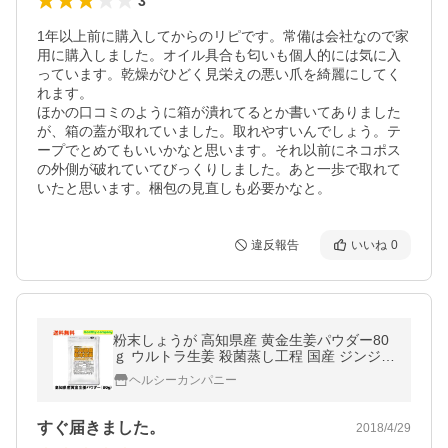
3
1年以上前に購入してからのリピです。常備は会社なので家
用に購入しました。オイル具合も匂いも個人的には気に入
っています。乾燥がひどく見栄えの悪い爪を綺麗にしてく
れます。

ほかの口コミのように箱が潰れてるとか書いてありました
が、箱の蓋が取れていました。取れやすいんでしょう。テ
ープでとめてもいいかなと思います。それ以前にネコポス
の外側が破れていてびっくりしました。あと一歩で取れて
いたと思います。梱包の見直しも必要かなと。
違反報告
いいね
0
粉末しょうが 高知県産 黄金生姜パウダー80
ｇ ウルトラ生姜 殺菌蒸し工程 国産 ジンジャ
ー メール便送料無料 原料変更しました
ヘルシーカンパニー
すぐ届きました。
2018/4/29