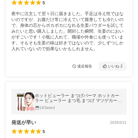
5
夜中に注文して翌々日に届きました。手足は冷え性ではな
いのですが、お腹だけ常に冷えていて腹巻しても冷たいの
で、身体の芯からポカポカになれる生姜パウダーを試して
みたいと思い購入しました。開封した瞬間、生姜のにおい
がすごいです！小瓶に入れて、職場や外食にも使っていま
す。そもそも生姜の味は好きではないので、少しずつしか
入れていないので効果ないかもしれません。
違反報告
いいね
2
ホットビューラー まつげパーマ ホットカー
ラー ビューラー まつ毛 まつげ マツゲカーラ
ー デジタル表記 USB充電式 55-85℃ 4段階
1KSelect
温度調節 自動オフ 爆買
発送が早い
2026/3/11
5