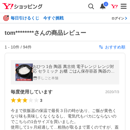
i
毎日引けるくじ 今すぐ挑戦
ログイン
tom********さんの商品レビュー
1
-
10
件 /
94
件
おすすめ順
おひつ 1合 陶器 萬古焼 電子レンジ レンジ対
応 セラミック お櫃 ごはん保存容器 陶器のお
ひつ 万古焼 弥生陶園 四日市 日本製
手しごと本舗
毎度使用しています
2020/7/3
3
今まで炊飯器の保温で最長３日の時があり、ご飯が黄色く
なり味も美味しくなくなるし、電気代もバカにならないの
でこちらの1合サイズを買いました。

使用して1ヶ月経過して…粗熱が取るまで置くのですが、蓋