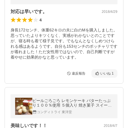
対応は早いです。
2018/4/29
4
身長172センチ、体重62キロの夫に白のMを購入しました。
思っていたよりキツくなく、実感がわかないとのことです
が、寝る時も着て様子見です。でもなんとなくしめつけら
れる感はあるようです。自分も153センチのポッチャリです
が着れました！ただ女性用ではないので、自己判断ですが
着やせに効果的かなと思っています。
違反報告
いいね
1
ピールごろごろ レモンケーキ バターたっぷ
り１００％使用 ５個入り 焼き菓子 スイーツ
個包装 リボン付き ご贈答 プレゼント イベン
コンディトライ 東洋堂
ト 催事 のし対応
美味しいです！！
2018/4/7