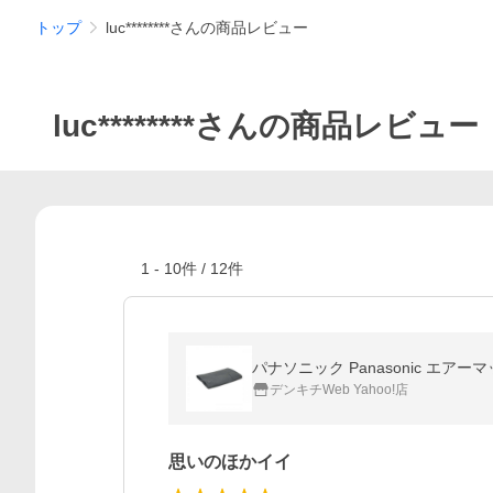
トップ
luc********さんの商品レビュー
luc********さんの商品レビュー
1
-
10
件 /
12
件
パナソニック Panasonic エア
デンキチWeb Yahoo!店
思いのほかイイ