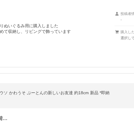
投稿者
-
りぬいぐるみ用に購入しました

めて収納し、リビングで飾っています

購入し
選択して
ウソ かわうそ ぷーとんの新しいお友達 約18cm 新品 *即納
前…