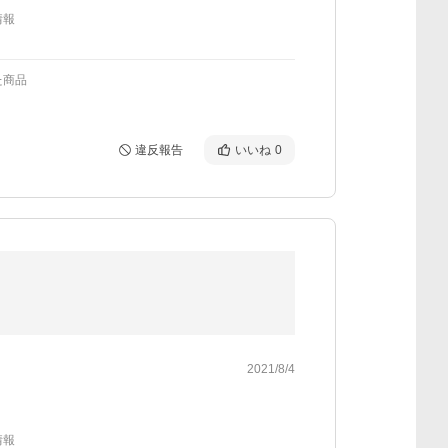
情報
た商品
違反報告
いいね
0
2021/8/4
情報