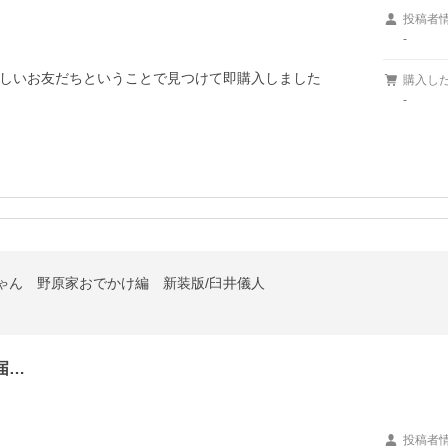
投稿者
-
しいお友だちということで見つけて即購入しました

購入し
-
ゃん 野原家おでかけ編 新装版/臼井儀人
届…
投稿者