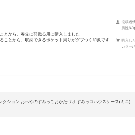
投稿者
男性/40
ことから、春先に羽織る用に購入しました

ることから、収納できるポケット周りがダブつく印象です

購入し
カラー/
ション おへやのすみっこおかたづけ すみっコハウスケース(ミニ) FB523