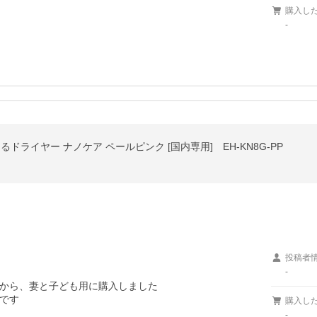
購入し
-
くるドライヤー ナノケア ペールピンク [国内専用] EH-KN8G-PP
投稿者
-
から、妻と子ども用に購入しました

です
購入し
-