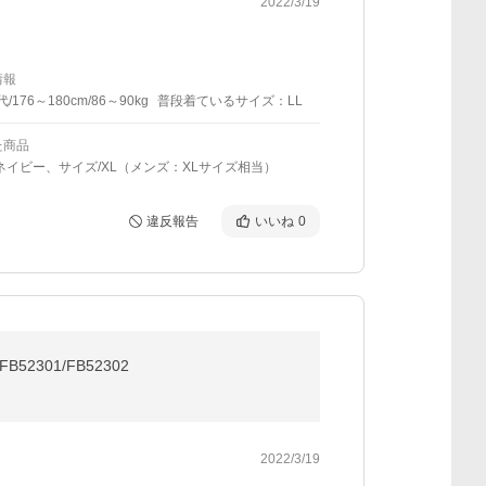
2022/3/19
情報
代/176～180cm/86～90kg
普段着ているサイズ：LL
た商品
ネイビー、サイズ/XL（メンズ：XLサイズ相当）
違反報告
いいね
0
01/FB52302
2022/3/19