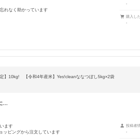
-
忘れなく助かっています
購入し
-
10kg! 【令和4年産米】Yes!cleanななつぼし5kg×2袋
に…
います

投稿者
ショッピングから注文しています
-