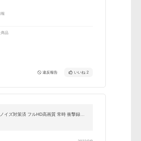
情報
た商品
違反報告
いいね
2
ランキング1位 ドライブレコーダー 前後 2カメラ コムテック ZDR016+HDROP-14 駐車監視コードセット ノイズ対策済 フルHD高画質 常時 衝撃録画 GPS搭載