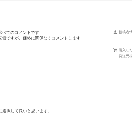
べてのコメントです

投稿者
安価ですが、価格に関係なくコメントします

-
購入し
発送元/
的に選択して良いと思います。