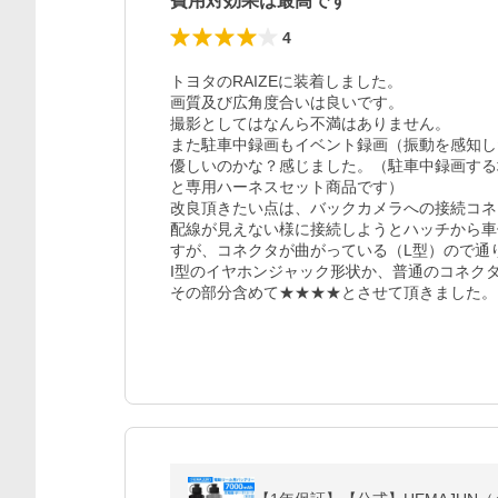
費用対効果は最高です
4
トヨタのRAIZEに装着しました。

画質及び広角度合いは良いです。

撮影としてはなんら不満はありません。

また駐車中録画もイベント録画（振動を感知し
優しいのかな？感じました。（駐車中録画する
と専用ハーネスセット商品です）

改良頂きたい点は、バックカメラへの接続コネ
配線が見えない様に接続しようとハッチから車
すが、コネクタが曲がっている（L型）ので通り
I型のイヤホンジャック形状か、普通のコネクタ
その部分含めて★★★★とさせて頂きました。