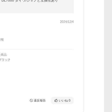
 DL7000 ダイワ/シマノと互換性あり
2024/12/4
情報
た商品
ブラック
違反報告
いいね
0