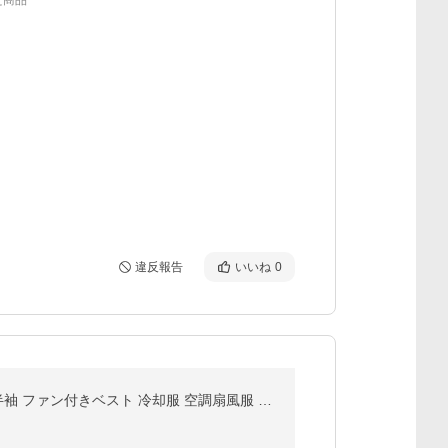
た商品
違反報告
いいね
0
【30000mAhバッテリー付・クーポンで7780円】2025最新 空調ウェア 空調作業服 バートル エアコン服 半袖 ファン付きベスト 冷却服 空調扇風服 3段風量 UVカット