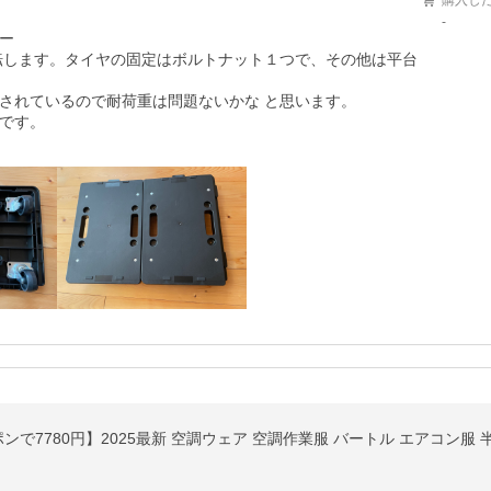
購入し
-


回転します。タイヤの固定はボルトナット１つで、その他は平台
されているので耐荷重は問題ないかな と思います。

です。
