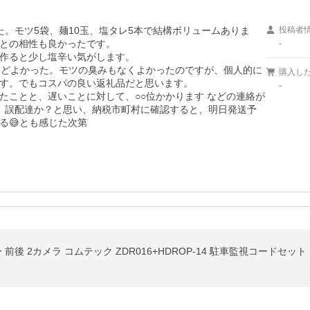
ました。モツ5袋、麺10玉、塩タレ5本で結構ボリュームありま
投稿者
との相性も良かったです。

-
作ると少し塩辛い気がします。

うどよかった。モツの臭みもなくよかったのですが、個人的に
購入し
す。でもコスパの良い返礼品だと思います。

-
たことと、遅いことに対して、○○位かかります などの連絡が
、誤配達か？と思い、納税市町村に確認すると、明日発送予
る😅とも感じた次第