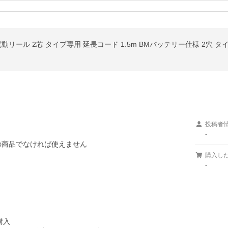
ノ 電動リール 2芯 タイプ専用 延長コード 1.5m BMバッテリー仕様 2穴 
投稿者
-
購入し
-
入
