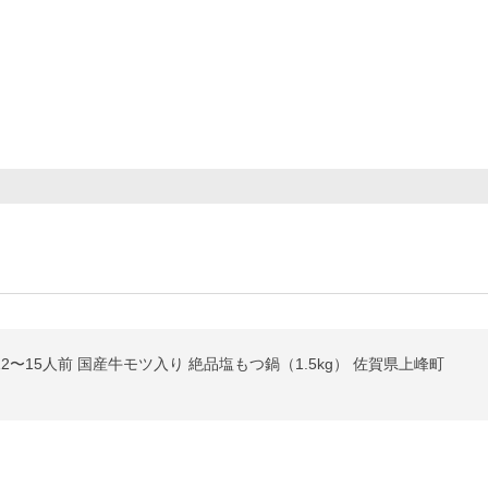
12〜15人前 国産牛モツ入り 絶品塩もつ鍋（1.5kg） 佐賀県上峰町