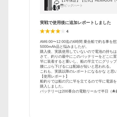
【1年保証】【公式】HEMAJUN（ヘ
ビッグハート
実戦で使用後に追加レポートしました
4
AM6:00〜12:00迄の6時間 乗合船で釣る事を想
5000mAh品と悩みましたが。

購入後、実践使用していないので電池の持ちは
さて、釣りの最中にこのバッテリーをどこに置く
竿に装着すると重いし、船の竿立てにグリップ
腰にぶら下げるには配線が短いと思われる。

これも、実践以降のレポートになるかな と思い
【使用レポート】

船釣りでは船の穴に竿を立てるので竿に電源を
購入しました。

バッテリーは200番台の電動リールで半日（