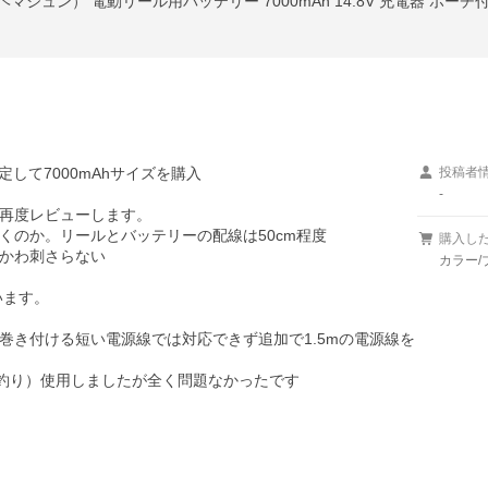
マジュン） 電動リール用バッテリー 7000mAh 14.8V 充電器 ポーチ付
定して7000mAhサイズを購入

投稿者
-
再度レビューします。

のか。リールとバッテリーの配線は50cm程度

購入し
かわ刺さらない

カラー/
ます。

巻き付ける短い電源線では対応できず追加で1.5mの電源線を
釣り）使用しましたが全く問題なかったです