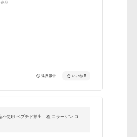
た商品
違反報告
いいね
5
フィッシュコラーゲン 低分子 粉末 500g 【1袋(500g)あたり約450,000mgの天然コラーゲン含有】化学薬品不使用 ペプチド抽出工程 コラーゲン コラーゲンサプリ