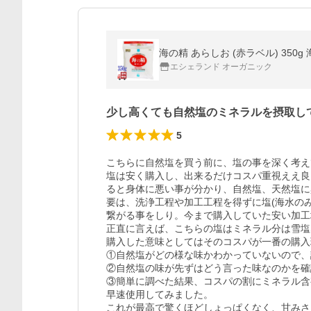
海の精 あらしお (赤ラベル) 350g
エシェランド オーガニック
少し高くても自然塩のミネラルを摂取し
5
こちらに自然塩を買う前に、塩の事を深く考え
塩は安く購入し、出来るだけコスパ重視ええ良
ると身体に悪い事が分かり、自然塩、天然塩に
要は、洗浄工程や加工工程を得ずに塩(海水の
繋がる事をしり。今まで購入していた安い加工
正直に言えば、こちらの塩はミネラル分は雪塩
購入した意味としてはそのコスパが一番の購入
①自然塩がどの様な味かわかっていないので、
②自然塩の味が先ずはどう言った味なのかを確
③簡単に調べた結果、コスパの割にミネラル含
早速使用してみました。

これが最高で驚くほどしょっぱくなく、甘みさ