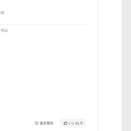
情報
た商品
違反報告
いいね
0