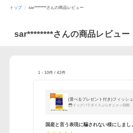
トップ
sar********さんの商品レビュー
sar********さんの商品レビュー
1
-
10
件 /
42
件
(選べるプレゼント付き)フィッシュ4
ドッグパラダイスぷらすニャン別館
国産と言う表現に騙されない様にしまし