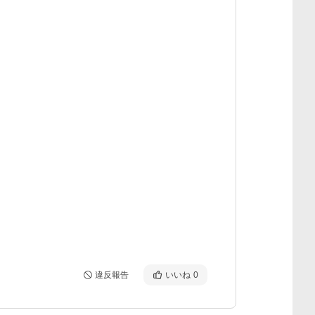
違反報告
いいね
0