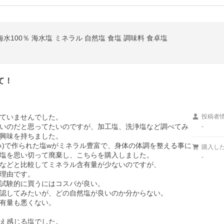
 海水100％ 海水塩 ミネラル 自然塩 食塩 調味料 食卓塩
て！
ていませんでした。

投稿者
いのだと思ってたいのですが、加工塩、洗浄塩など調べてみ
-
興味を持ちました。

み)で作られた塩wがミネラル豊富で、身体の体調を整える事に
購入し
塩を思い切って廃棄し、こちらを購入しました。

-
などと比較してミネラル含有量が少ないのですが、

理由です。

試験的に買うにはコスパが良い。

認してみたいが、どの自然塩が良いのか分からない。

有量も悪くない。

え感じる塩でした。
