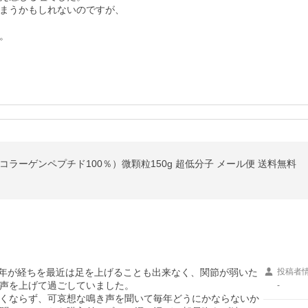
まうかもしれないのですが、

コラーゲンペプチド100％）微顆粒150g 超低分子 メール便 送料無料
2年が経ちを最近は足を上げることも出来なく、関節が弱いた
投稿者
声を上げて過ごしていました。

-
くならず、可哀想な鳴き声を聞いて毎年どうにかならないか