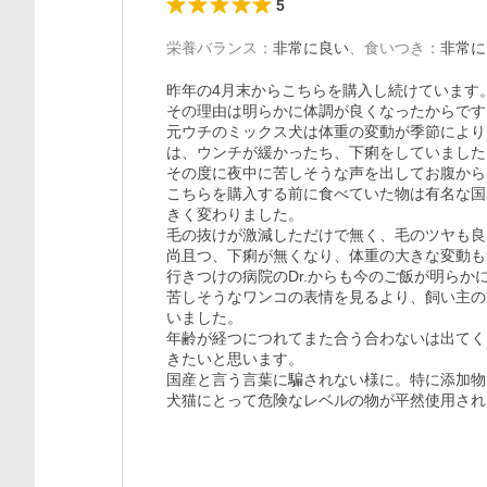
5
栄養バランス
：
非常に良い
、
食いつき
：
非常に
昨年の4月末からこちらを購入し続けています。
その理由は明らかに体調が良くなったからです。
元ウチのミックス犬は体重の変動が季節により
は、ウンチが緩かったち、下痢をしていました。
その度に夜中に苦しそうな声を出してお腹から
こちらを購入する前に食べていた物は有名な国
きく変わりました。

毛の抜けが激減しただけで無く、毛のツヤも良
尚且つ、下痢が無くなり、体重の大きな変動も
行きつけの病院のDr.からも今のご飯が明らか
苦しそうなワンコの表情を見るより、飼い主の
いました。

年齢が経つにつれてまた合う合わないは出てく
きたいと思います。

国産と言う言葉に騙されない様に。特に添加物