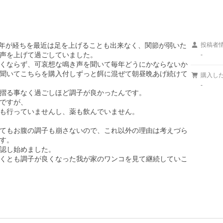
2年が経ちを最近は足を上げることも出来なく、関節が弱いた
投稿者
声を上げて過ごしていました。

-
くならず、可哀想な鳴き声を聞いて毎年どうにかならないか
聞いてこちらを購入付しずっと餌に混ぜて朝昼晩あげ続けて
購入し
-
摺る事なく過ごしほど調子が良かったんです。

ですが、

も行っていませんし、薬も飲んでいません。

てもお腹の調子も崩さないので、これ以外の理由は考えづら
す。

認し始めました。

くとも調子が良くなった我が家のワンコを見て継続していこ