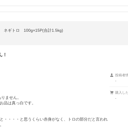
ギトロ 100g×15P(合計1.5kg)
ん！
投稿者
-


購入し
りません。

-
お品は真っ白です。

と・・・・と思うくらい赤身がなく、トロの部分だと言われ

