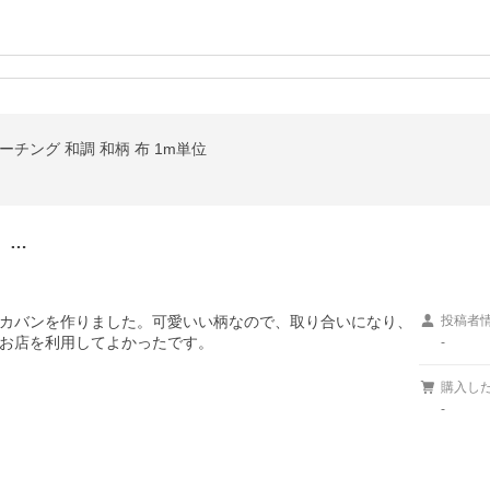
チング 和調 和柄 布 1m単位
。…
カバンを作りました。可愛いい柄なので、取り合いになり、
投稿者
お店を利用してよかったです。
-
購入し
-