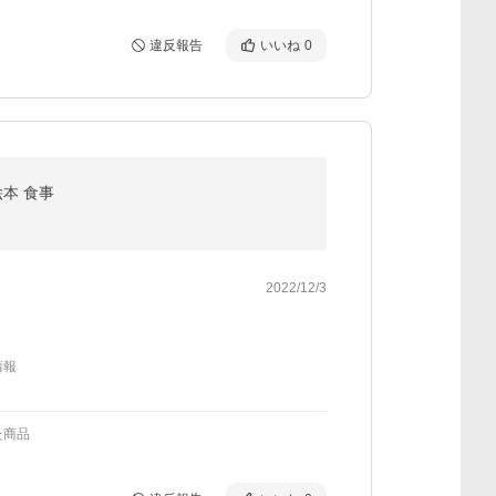
違反報告
いいね
0
絵本 食事
2022/12/3
情報
た商品