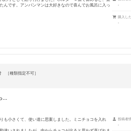
たんです。アンパンマンは大好きなので喜んでお風呂に入っ
-
購入し
-
付 ［種類指定不可］
っ…
りも小さくて、使い道に思案しました。ミニチョコを入れ
投稿者
-
勘違いされましたが、中からチョコが出ると思わず喜ばれま