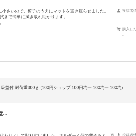
に小さいので、椅子のうえにマットを置き座らせました。

投稿者
拭きで簡単に拭き取れ助かります。

-
。
購入し
-
付 耐荷重300ｇ (100円ショップ 100円均一 100均一 100均)
壁…
代わりとして貼り付けました。ホルダー４個で留めると、直
投稿者