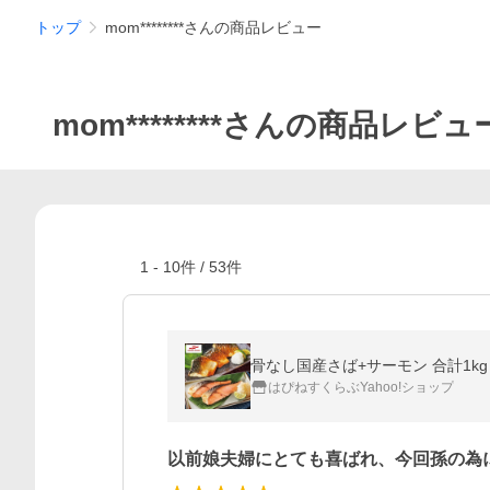
トップ
mom********さんの商品レビュー
mom********さんの商品レビュ
1
-
10
件 /
53
件
骨なし国産さば+サーモン 合計1kg
はぴねすくらぶYahoo!ショップ
以前娘夫婦にとても喜ばれ、今回孫の為