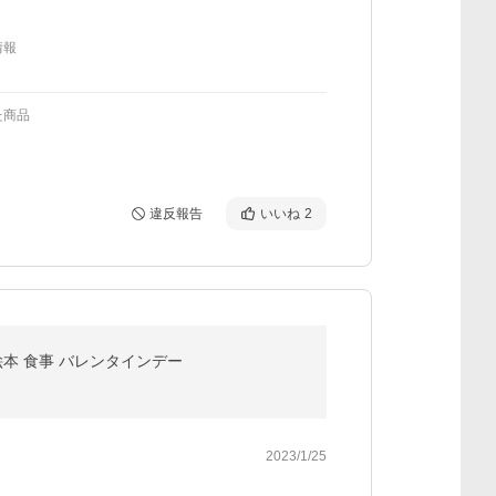
情報
た商品
違反報告
いいね
2
 絵本 食事 バレンタインデー
2023/1/25