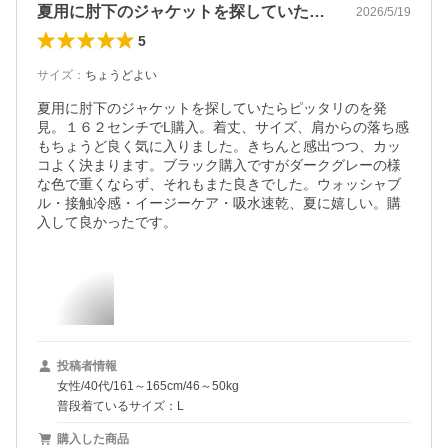
夏用に肘下のジャケットを探していたらピ…
2026/5/19
5
サイズ
：
ちょうどよい
夏用に肘下のジャケットを探していたらピッタリのを発
見。１６２センチでL購入。着丈、サイズ、肩からの落ち感
もちょうど良く気に入りました。きちんと感出つつ、カッ
コよく決まります。ブラック購入ですがダークグレーの様
な色で重くならず、それもまた良きでした。ウォッシャブ
ル・接触冷感・イージーケア・吸水速乾、夏に嬉しい。購
入して良かったです。
投稿者情報
女性/40代/161～165cm/46～50kg
普段着ているサイズ：L
購入した商品