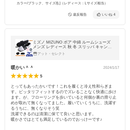
カラー/ブラック、サイズ/[L]（レディース：Lサイズ相当）
違反報告
いいね
4
ミズノ MIZUNO ボア 中綿 ルームシューズ
メンズ レディース 秋 冬 スリッパ キャンプ
シューズ 軽量 撥水 送料無料 通販YC
アット・セレクト
暖かい＾＾
2024/1/17
5
とってもあったかいです！これを履くと冷え性和らぎま
す。ピッタリフィットするのでズレることなく快適に歩け
ます。が、フローリングを歩いていると何個か裏の滑り止
めが取れて無くなってました。履いていくうちに、洗濯す
るうちに、無くなりそう笑

洗濯できるのは清潔に保てて良いと思います。

暖かさではとても満足しているのでおっけーです♪
