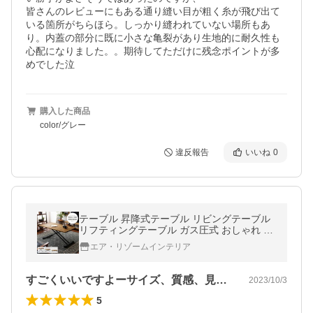
皆さんのレビューにもある通り縫い目が粗く糸が飛び出て
いる箇所がちらほら。しっかり縫われていない場所もあ
り。内蓋の部分に既に小さな亀裂があり生地的に耐久性も
心配になりました。。期待してただけに残念ポイントが多
購入した商品
color/グレー
違反報告
いいね
0
テーブル 昇降式テーブル リビングテーブル
リフティングテーブル ガス圧式 おしゃれ 木
製 センターテーブル ヴィンテージ インダス
エア・リゾームインテリア
トリアル 昇降テーブル
すごくいいですよーサイズ、質感、見た目…
2023/10/3
5