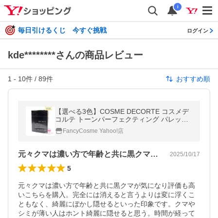
i
毎日引けるくじ 今すぐ挑戦
ログイン
kde********さんの商品レビュー
1
-
10
件 /
89
件
おすすめ順
【選べる3色】COSME DECORTE コスメデ
コルテ トーンパーフェクティング パレット
00/01/02 全3色 (コンシーラー) 5g
FancyCosme Yahoo!店
元々クマは濃い方で年齢と共に黒クマが気…
2025/10/17
5
元々クマは濃い方で年齢と共に黒クマが気になり評価も高
いこちらを購入。完全には消えると言うよりは変に浮くこ
ともなく、綺麗にぼかし隠せるといった印象です。クマや
シミが薄い人はホント綺麗に隠せると思う。時間が経って