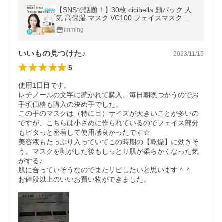
【SNSで話題！】30枚 cicibella 顔パック 人
気 高保湿 マスク VC100 フェイスマスク パ
ック 乾燥 毛穴 顔パック ツヤ トラブル肌 水
imming
分 ビタミン キメ 高密着
いいもの見つけた♪
2023/11/15
5
使用1日目です。

レチノールの文字に惹かれて購入。毎日朝晩つかうのでお
手頃価格も購入の決め手でした。

この手のマスクは（特に目）サイズが大きいことが多いの
ですが、こちらは小さめに作られているのでフェイス部分
もピタっと密着して使用感良かったです☆

美容液もたっぷり入っていてこの時期の【乾燥】に効きそ
う。マスクを剥がした後もしっとり肌が柔らかくなった気
がする♪

肌に合っていそうなのでまたリピしたいと思います＾＾

お値段以上のいいお買い物ができました。