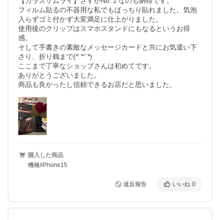
【ガラスザムライ】さすがNo.１なのも納得です。

フィルム貼るの不器用な私でもばっちり貼れました。気泡
入らずゴミ付かず大変満足に仕上がりました。

使用後のクリップはスマホスタンドにもなるというお得
感。

そして手書きの素敵なメッセージカードと共にお気遣い下
さり、折り鶴まで(*´꒳`*)

ここまで丁寧なショップさんは初めてです。

ありがとうございました。　

商品も良かったし信頼できるお店だと思いました。
購入した商品
機種/iPhone15
違反報告
いいね
0