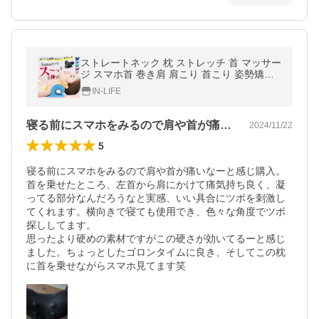
ストレートネック 枕 ストレッチ 首 マッサー
ジ スマホ首 巻き肩 肩こり 首こり 姿勢矯正
血流促進 疲労回復 指圧効果 送料無料
IN-LIFE
寝る前にスマホをみるので肩や首が痛いな…
2024/11/22
5
寝る前にスマホをみるので肩や首が痛いなーと感じ購入。
首を乗せたところ、左首から肩にかけて痛気持ち良く、凝
ってる部分なんだろうなと実感、いい具合にツボを刺激し
てくれます。横向きで寝ても使用でき、色々な角度でツボ
探ししてます。

思ったより硬めの素材ですがこの硬さが効いてるーと感じ
ました。ちょっとしたゴロンタイムに良き、そしてこの枕
に首を乗せながらスマホ見てます笑