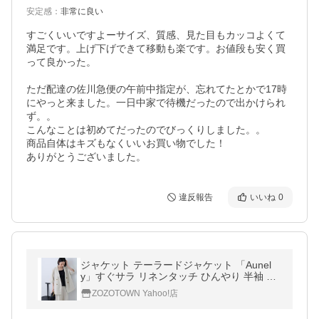
安定感
：
非常に良い
すごくいいですよーサイズ、質感、見た目もカッコよくて
満足です。上げ下げできて移動も楽です。お値段も安く買
って良かった。

ただ配達の佐川急便の午前中指定が、忘れてたとかで17時
にやっと来ました。一日中家で待機だったので出かけられ
ず。。

こんなことは初めてだったのでびっくりしました。。

商品自体はキズもなくいいお買い物でした！

ありがとうございました。
違反報告
いいね
0
ジャケット テーラードジャケット 「Aunel
y」すぐサラ リネンタッチ ひんやり 半袖 シ
ャツジャケット / マシンウォッシャブル 「Y
ZOZOTOWN Yahoo!店
OSOOIシリーズ」