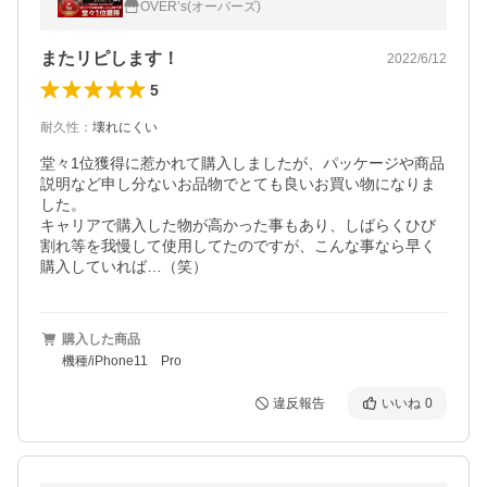
OVER’s(オーバーズ)
0Hガラスザムライ アイフォン
またリピします！
2022/6/12
5
耐久性
：
壊れにくい
堂々1位獲得に惹かれて購入しましたが、パッケージや商品
説明など申し分ないお品物でとても良いお買い物になりま
した。

キャリアで購入した物が高かった事もあり、しばらくひび
割れ等を我慢して使用してたのですが、こんな事なら早く
購入した商品
機種/iPhone11 Pro
違反報告
いいね
0