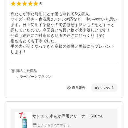
5
孫たちが来た時用にと予備も兼ねて5枚購入。

サイズ・軽さ・食洗機&レンジ対応など、使いやすいと思い
ます。日々使用する物なので妥協せず良いものをとずっと
探していたので、今回良いお買い物が出来嬉しいです！

発送も迅速にご対応頂き到着の速さにびっくり（笑）

梱包もとても丁寧でした。

手の力が弱くなってきた高齢の義母と両親にもプレゼント
します！
購入した商品
カラー/ダークブラウン
違反報告
いいね
1
サンエス 水あか専用クリーナー 500mL
ごようきき2クマぞう