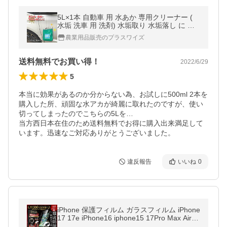
5L×1本 自動車 用 水あか 専用クリーナー (
水垢 洗車 用 洗剤) 水垢取り 水垢落し に サ
ンエスエンジニアリング オK DZ
農業用品販売のプラスワイズ
送料無料でお買い得！
2022/6/29
5
本当に効果があるのか分からない為、お試しに500ml 2本を
購入した所、頑固な水アカが綺麗に取れたのですが、使い
切ってしまったのでこちらの5Lを…

当方西日本在住のため送料無料でお得に購入出来満足して
います。迅速なご対応ありがとうございました。
違反報告
いいね
0
iPhone 保護フィルム ガラスフィルム iPhone
17 17e iPhone16 iphone15 17Pro Max Air 1
6e 14 SE 13 pro Max plus 11 12 mini SE3 1