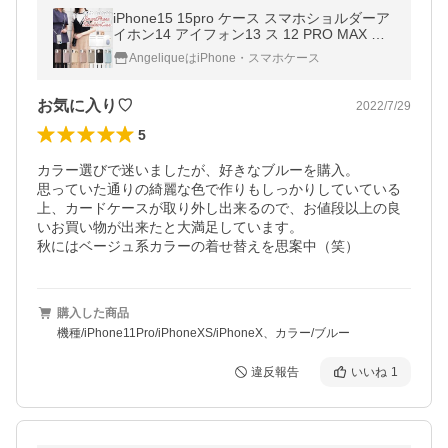
iPhone15 15pro ケース スマホショルダーア
イホン14 アイフォン13 ス 12 PRO MAX カ
バー 14 iphone11 iPhonex ストラップ付
AngeliqueはiPhone・スマホケース
お気に入り♡
2022/7/29
5
カラー選びで迷いましたが、好きなブルーを購入。

思っていた通りの綺麗な色で作りもしっかりしていている
上、カードケースが取り外し出来るので、お値段以上の良
いお買い物が出来たと大満足しています。

秋にはベージュ系カラーの着せ替えを思案中（笑）
購入した商品
機種/iPhone11Pro/iPhoneXS/iPhoneX、カラー/ブルー
違反報告
いいね
1