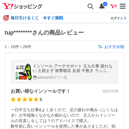
i
毎日引けるくじ 今すぐ挑戦
ログイン
tup********さんの商品レビュー
1
-
10
件 /
28
件
おすすめ順
インソール アーチサポート 立ち仕事 疲れな
い 土踏まず 衝撃吸収 反発 中敷き ランニン
グ靴 偏平足 スポーツ 矯正 美脚 スニーカー
withbambiヤフー店
姿勢 爆買 ポイント利用
お買い得なインソールです！
2022/7/29
5
一日中立ち仕事&よく歩くので、足の疲れや痛み（ふくらは
ぎ）が半端無くなかなか眠れないので、主人からインソー
ルの見直しをしては？のアドバイスで購入。

数年前に高いインソールを使用した事がありましたが、効