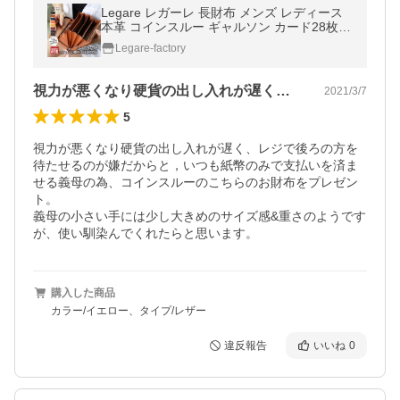
Legare レガーレ 長財布 メンズ レディース
本革 コインスルー ギャルソン カード28枚収
納 BOX型 小銭入れ 使いやすい
Legare-factory
視力が悪くなり硬貨の出し入れが遅く、レ…
2021/3/7
5
視力が悪くなり硬貨の出し入れが遅く、レジで後ろの方を
待たせるのが嫌だからと，いつも紙幣のみで支払いを済ま
せる義母の為、コインスルーのこちらのお財布をプレゼン
ト。

義母の小さい手には少し大きめのサイズ感&重さのようです
が、使い馴染んでくれたらと思います。
購入した商品
カラー/イエロー、タイプ/レザー
違反報告
いいね
0