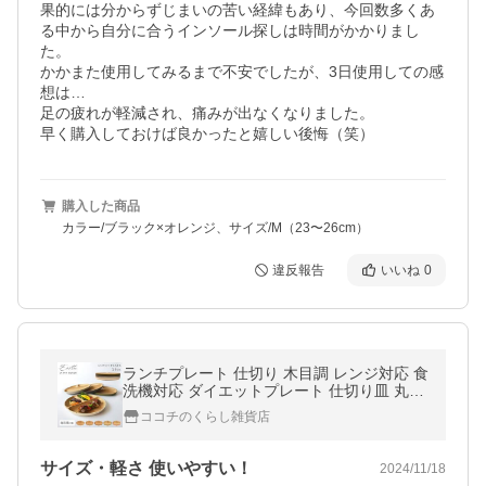
果的には分からずじまいの苦い経緯もあり、今回数多くあ
る中から自分に合うインソール探しは時間がかかりまし
た。

かかまた使用してみるまで不安でしたが、3日使用しての感
想は…

足の疲れが軽減され、痛みが出なくなりました。

早く購入しておけば良かったと嬉しい後悔（笑）
購入した商品
カラー/ブラック×オレンジ、サイズ/M（23〜26cm）
違反報告
いいね
0
ランチプレート 仕切り 木目調 レンジ対応 食
洗機対応 ダイエットプレート 仕切り皿 丸形
おしゃれ 北欧 食器 割れない bpa フリー 抗
ココチのくらし雑貨店
菌 軽い 軽量
サイズ・軽さ 使いやすい！
2024/11/18