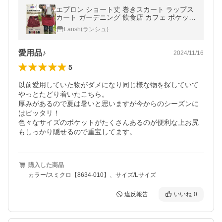
エプロン ショート丈 巻きスカート ラップス
カート ガーデニング 飲食店 カフェ ポケット
ショートエプロン 業務用 作業用 ラップエプ
Lansh(ランシュ)
ロン DIY ギャルソン
愛用品♪
2024/11/16
5
以前愛用していた物がダメになり同じ様な物を探していて
やっとたどり着いたこちら。

厚みがあるので夏は暑いと思いますが今からのシーズンに
はピッタリ！

色々なサイズのポケットがたくさんあるのが便利な上お尻
もしっかり隠せるので重宝してます。
購入した商品
カラー/スミクロ【8634-010】、サイズ/Lサイズ
違反報告
いいね
0