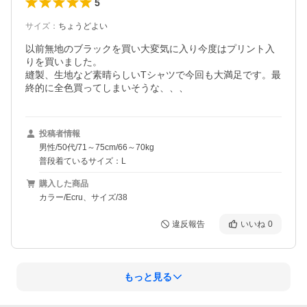
5
サイズ
：
ちょうどよい
以前無地のブラックを買い大変気に入り今度はプリント入
りを買いました。

縫製、生地など素晴らしいTシャツで今回も大満足です。最
終的に全色買ってしまいそうな、、、
投稿者情報
男性/50代/71～75cm/66～70kg
普段着ているサイズ：L
購入した商品
カラー/Ecru、サイズ/38
違反報告
いいね
0
もっと見る