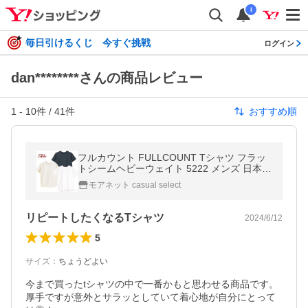
i
毎日引けるくじ 今すぐ挑戦
ログイン
dan********さんの商品レビュー
1
-
10
件 /
41
件
おすすめ順
フルカウント FULLCOUNT Tシャツ フラッ
トシームヘビーウェイト 5222 メンズ 日本製
半袖 無地系 2026春夏
モアネット casual select
リピートしたくなるTシャツ
2024/6/12
5
サイズ
：
ちょうどよい
今まで買ったtシャツの中で一番かもと思わせる商品です。
厚手ですが意外とサラッとしていて着心地が自分にとって