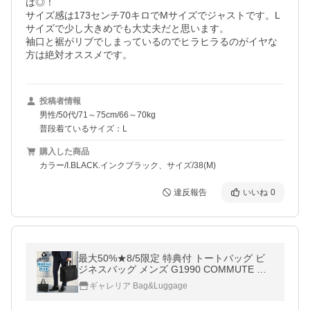
は◎！

サイズ感は173センチ70キロでMサイズでジャストです。L
サイズで少し大きめでも大丈夫だと思います。

袖口と裾がリブでしまっているのでヒラヒラるのがイヤな
投稿者情報
男性/50代/71～75cm/66～70kg
普段着ているサイズ：L
購入した商品
カラー/I.BLACK.インクブラック、サイズ/38(M)
違反報告
いいね
0
最大50%★8/5限定 特典付 トートバッグ ビ
ジネスバッグ メンズ G1990 COMMUTE コ
ミュート BUSINESS TOTE BAG 軽量 撥水
ギャレリア Bag&Luggage
防水 A4 B4 50代 40代 B01001-02