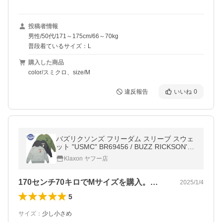
投稿者情報
男性/50代/171～175cm/66～70kg
普段着ているサイズ：L
購入した商品
color/スミクロ、size/M
違反報告
いいね
0
バズリクソンズ フリーダム スリーブ スウェ
ット "USMC" BR69456 / BUZZ RICKSON'S
FREEDOM SLEEVE SWEAT SHIRTS "USM
Klaxon ヤフー店
C"
170センチ70キロでMサイズを購入。…
2025/1/4
5
サイズ
：
少し小さめ