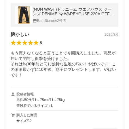
(NON WASH)ドゥニーム ウエアハウス ジー
ンズ DENIME by WAREHOUSE 220A OFFS
ET XX MODEL L30 レングス30 デニムパン
BarnStormer2号店
ツ インディゴ
懐かしい
2026/3/6
5
もう買えなくなると言うことで今回購入しました。商品が
届いて開封し衝撃を受けました。

それは約30年前と同じ独特な生地の匂い！やばいです！こ
のまま履かずに10年後、息子にプレゼントします。やばい
です！
投稿者情報
男性/50代/71～75cm/71～75kg
普段着ているサイズ：L
購入した商品
サイズ/32