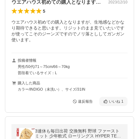
ウエアハウス初めての購入となりますが、…
2023/12/10
5
ウエアハウス初めての購入となりますが、生地感などかな
り期待できると思います。リジットのまま見ていたいです
が使ってこそのジーンズですのでノリ落とししてガンガン
使います。
投稿者情報
男性/50代/71～75cm/66～70kg
普段着ているサイズ：L
購入した商品
カラー/INDIGO（未洗い）、サイズ/31IN
違反報告
いいね
1
3連休も毎日出荷 交換無料 野球 ファースト
ミット 少年軟式 ローリングス HYPER TEC