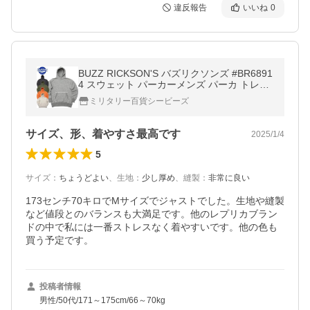
違反報告
いいね
0
BUZZ RICKSON'S バズリクソンズ #BR6891
4 スウェット パーカーメンズ パーカ トレー
ナー トップス アメカジ スエット 長袖 シン
ミリタリー百貨シービーズ
プル 春 秋 冬
サイズ、形、着やすさ最高です
2025/1/4
5
サイズ
：
ちょうどよい
、
生地
：
少し厚め
、
縫製
：
非常に良い
173センチ70キロでMサイズでジャストでした。生地や縫製
など値段とのバランスも大満足です。他のレプリカブラン
ドの中で私には一番ストレスなく着やすいです。他の色も
投稿者情報
男性/50代/171～175cm/66～70kg