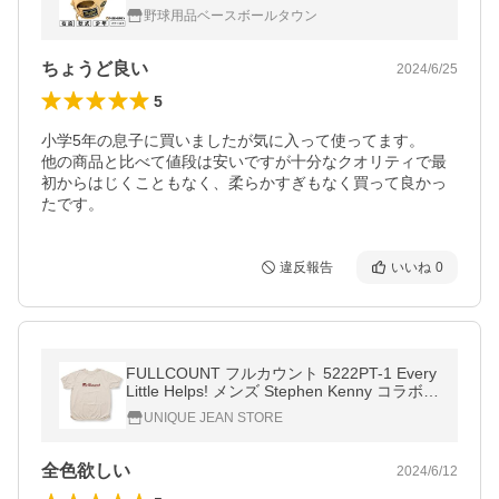
H R9 一塁手用 右投げ 11.5 GJ4R93ACDS 型
野球用品ベースボールタウン
付け可能(G)
ちょうど良い
2024/6/25
5
小学5年の息子に買いましたが気に入って使ってます。

他の商品と比べて値段は安いですが十分なクオリティで最
初からはじくこともなく、柔らかすぎもなく買って良かっ
たです。
違反報告
いいね
0
FULLCOUNT フルカウント 5222PT-1 Every
Little Helps! メンズ Stephen Kenny コラボ
プリント Tシャツ 2023年春夏 送料無料
UNIQUE JEAN STORE
全色欲しい
2024/6/12