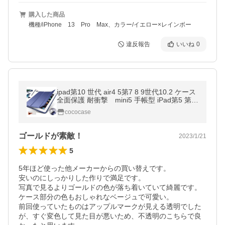
購入した商品
機種/iPhone 13 Pro Max、カラー/イエロー×レインボー
違反報告
いいね
0
ipad第10 世代 air4 5第7 8 9世代10.2 ケース
全面保護 耐衝撃 mini5 手帳型 iPad第5 第6
世代 Air3 Pro10.5 air1 mini 1 2 3 4 ipad234
cococase
ゴールドが素敵！
2023/1/21
5
5年ほど使った他メーカーからの買い替えです。

安いのにしっかりした作りで満足です。

写真で見るよりゴールドの色が落ち着いていて綺麗です。
ケース部分の色もおしゃれなベージュで可愛い。

前回使っていたものはアップルマークが見える透明でした
が、すぐ変色して見た目が悪いため、不透明のこちらで良