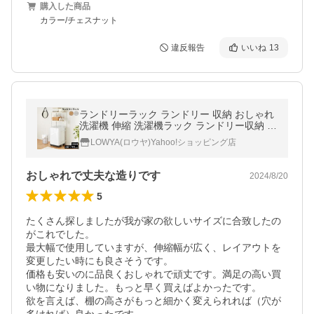
購入した商品
カラー/チェスナット
違反報告
いいね
13
ランドリーラック ランドリー 収納 おしゃれ
洗濯機 伸縮 洗濯機ラック ランドリー収納 洗
濯機収納 サニタリー収納 ロウヤ
LOWYA(ロウヤ)Yahoo!ショッピング店
おしゃれで丈夫な造りです
2024/8/20
5
たくさん探しましたが我が家の欲しいサイズに合致したの
がこれでした。

最大幅で使用していますが、伸縮幅が広く、レイアウトを
変更したい時にも良さそうです。

価格も安いのに品良くおしゃれで頑丈です。満足の高い買
い物になりました。もっと早く買えばよかったです。

欲を言えば、棚の高さがもっと細かく変えられれば（穴が