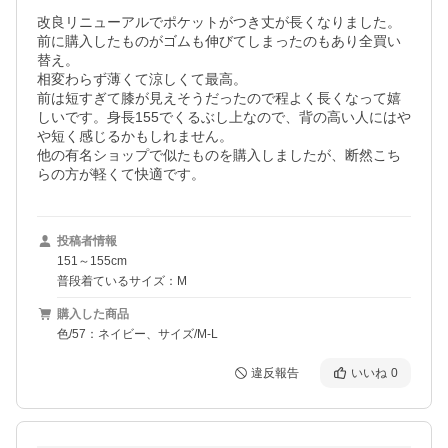
改良リニューアルでポケットがつき丈が長くなりました。

前に購入したものがゴムも伸びてしまったのもあり全買い
替え。

相変わらず薄くて涼しくて最高。

前は短すぎて膝が見えそうだったので程よく長くなって嬉
しいです。身長155でくるぶし上なので、背の高い人にはや
や短く感じるかもしれません。

他の有名ショップで似たものを購入しましたが、断然こち
らの方が軽くて快適です。
投稿者情報
151～155cm
普段着ているサイズ：M
購入した商品
色/57：ネイビー、サイズ/M-L
違反報告
いいね
0