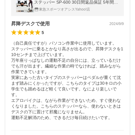
ステッパー SP-600 30日間返品保証 5年間商
品保証
東急スポーツオアシスYahoo!店
昇降デスクで使用
2024/9/9
5
（自己責任ですが）パソコン作業中に使用しています。

ステッパーに乗るとかなり高さが出るので、昇降デスクを1
10センチまで上げています。

万年座りっぱなしの運動不足の自分には、立っているだけ
でも汗が出ます。繊細な作業の時でなければ、踏みながら
作業できています。

実家にあった古いタイプのステッパーはペダルが重くて沈
まず踏みにくかったですが、こちらのタイプは30キロの小
学生でも踏めるほど軽くて良いです。なにより楽しいで
す。

エアロバイクは、ながら作業ができないため、すぐ使わな
くなりました。こちらのステッパーなら、使わないときは
デスクの下に置けて邪魔になりません。
