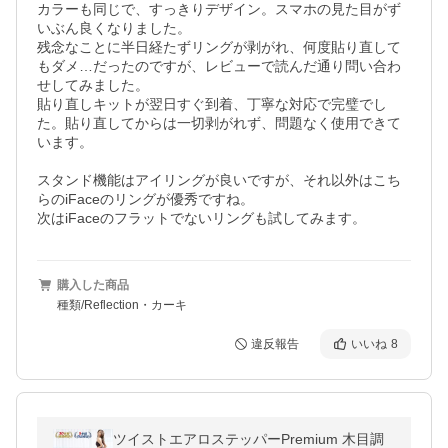
カラーも同じで、すっきりデザイン。スマホの見た目がず
いぶん良くなりました。

残念なことに半日経たずリングが剥がれ、何度貼り直して
もダメ…だったのですが、レビューで読んだ通り問い合わ
せしてみました。

貼り直しキットが翌日すぐ到着、丁寧な対応で完璧でし
た。貼り直してからは一切剥がれず、問題なく使用できて
います。

スタンド機能はアイリングが良いですが、それ以外はこち
らのiFaceのリングが優秀ですね。

次はiFaceのフラットでないリングも試してみます。
購入した商品
種類/Reflection・カーキ
違反報告
いいね
8
ツイストエアロステッパーPremium 木目調