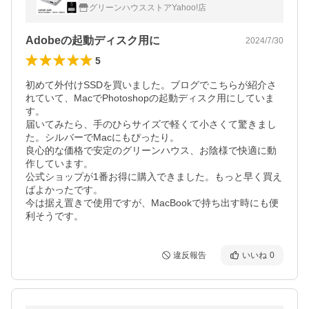
DTB3A480 グリーンハウス
グリーンハウスストアYahoo!店
Adobeの起動ディスク用に
2024/7/30
5
初めて外付けSSDを買いました。ブログでこちらが紹介さ
れていて、MacでPhotoshopの起動ディスク用にしていま
す。

届いてみたら、手のひらサイズで軽くて小さくて驚きまし
た。シルバーでMacにもぴったり。

良心的な価格で安定のグリーンハウス、お陰様で快適に動
作しています。

公式ショップが1番お得に購入できました。もっと早く買え
ばよかったです。

今は据え置きで使用ですが、MacBookで持ち出す時にも便
利そうです。
違反報告
いいね
0