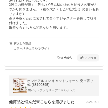
多ければ）良かったです。

2段目の棚が低く、P社のドラム型の上の自動投入の蓋がぶ
つかり開きません。（蓋を大きくしたP社の設計のせいもあ
りますが）

高さを稼ぐために苦労して合うアジャスターを探して取り
付けました。

縦型ならもちろん問題ないと思います。
購入した商品
カラー/ナチュラル/ホワイト
違反報告
いいね
0
ボンビアルコン キャットウォーク 突っ張り
式 (68100395)
ペットファミリー アニマルボンズ
他商品と悩んだ末こちらを選びました
2026/1/21