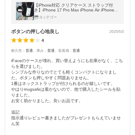
【iPhone対応 クリアケース ストラップ付
き】iPhone 17 Pro Max iPhone Air iPhone 1
6 Pro Max 15 14 13 12 11 クリア 透明 ステ
ヨッテゴー
ッカー カスタマイズ ケース
ボタンの押し心地良し
2025/5/3
4
耐久性
：
普通
、
厚み
：
普通
、
装着感
：
普通
iFaceのケースが壊れ、買い替えようにも在庫がなく、こち
らを選びました。

シンプルな作りなのでとても軽くコンパクトになりまし
た。ボタンも押しやすく問題ありません。

1番はネックストラップが付けられるのが嬉しいです。

やはりmugsafeは着かないので、他で購入したシールを貼
りました。

お安く助かりました。良いお品です。

追記

指示通りレビュー書きましたがプレゼントもらえていませ
ん笑