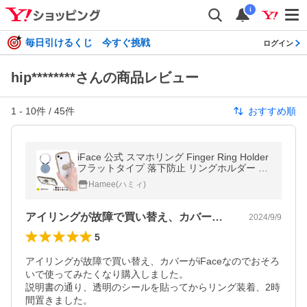
i
毎日引けるくじ 今すぐ挑戦
ログイン
hip********さんの商品レビュー
1
-
10
件 /
45
件
おすすめ順
iFace 公式 スマホリング Finger Ring Holder
フラットタイプ 落下防止 リングホルダー ス
マホスタンド リング アイフェイス おしゃれ
Hamee(ハミィ)
薄型 スマホ ストラップ
アイリングが故障で買い替え、カバーがi…
2024/9/9
5
アイリングが故障で買い替え、カバーがiFaceなのでおそろ
いで使ってみたくなり購入しました。

説明書の通り、透明のシールを貼ってからリング装着、2時
間置きました。
