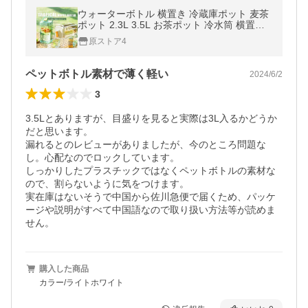
ウォーターボトル 横置き 冷蔵庫ポット 麦茶
ポット 2.3L 3.5L お茶ポット 冷水筒 横置き
水差し 耐熱 蛇口付き 安全ロック ハンドル付
原ストア4
き 漏れない 洗いやすい
ペットボトル素材で薄く軽い
2024/6/2
3
3.5Lとありますが、目盛りを見ると実際は3L入るかどうか
だと思います。

漏れるとのレビューがありましたが、今のところ問題な
し。心配なのでロックしています。

しっかりしたプラスチックではなくペットボトルの素材な
ので、割らないように気をつけます。

実在庫はないそうで中国から佐川急便で届くため、パッケ
ージや説明がすべて中国語なので取り扱い方法等が読めま
せん。
購入した商品
カラー/ライトホワイト