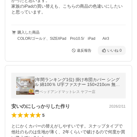
かったと思います。

家族のiPadの買い替えも、こちらの商品の色違いにしたい
と思っています。
購入した商品
COLOR/ゴールド、SIZE/iPad Pro10.5/ iPad Air3
違反報告
いいね
0
(年間ランキング1位) 掛け布団カバー シング
ル 綿100％ U字ファスナー 150×210cm 無地
洗濯可 掛けふとんカバー 掛けカバー 掛カバ
ベッドアンドマットレス ヤフー店
ー 布団 コットン U07
安いのにしっかりした作り
2026/2/11
5
とにかくカバーの替えがしやすいです。スナップタイプで
他社のものは生地が薄く、2年くらいで破けるので何度か買