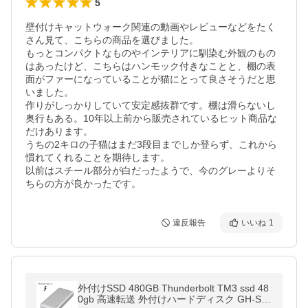
5
壁付けキャットウォーク関連の動画やレビューなどをたく
さん見て、こちらの商品を選びました。

もっとコンパクトなものやインテリアに馴染む外観のもの
はあったけど、こちらはハンモック付きなことと、棚の表
面がファーになっていることが猫にとって良さそうだと思
いました。

作りがしっかりしていて安定感抜群です。棚は滑らないし
奥行もある。10年以上前から販売されているヒット商品な
だけあります。

うちの2キロの子猫はまだ3段目までしか登らず、これから
慣れてくれることを期待します。

以前はスチール部分が白だったようで、今のグレーよりそ
ちらの方が良かったです。
違反報告
いいね
1
外付けSSD 480GB Thunderbolt TM3 ssd 48
0gb 高速転送 外付けハードディスク GH-SS