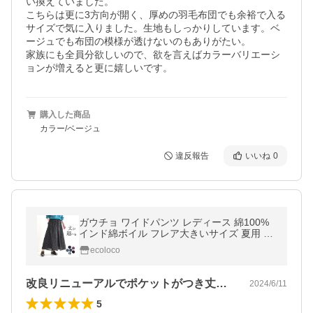
い換えていました。

こちらは更に3方向が開く、厚めの羽毛布団でも余裕で入る
サイズで気に入りました。生地もしっかりしています。ベ
ージュでも布団の模様が透けないのもありがたい。

家族にも全員分欲しいので、欲を言えばカラーバリエーシ
ョンが増えると更に嬉しいです。
購入した商品
カラー/ベージュ
違反報告
いいね
0
ガウチョ ワイドパンツ レディース 綿100%
インド綿ボイル フレア大きいサイズ 夏用 春
夏 26SS0424R,0724ptn
ecoloco
改良リニューアルでポケットがつき丈が長…
2024/6/11
5