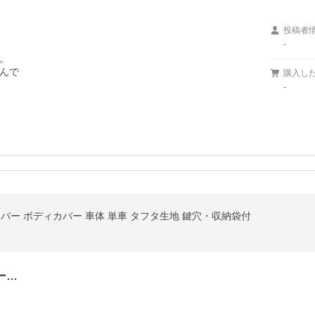
投稿者
-


んで

購入し
-
カバー ボディカバー 車体 単車 タフタ生地 鍵穴・収納袋付
ー…