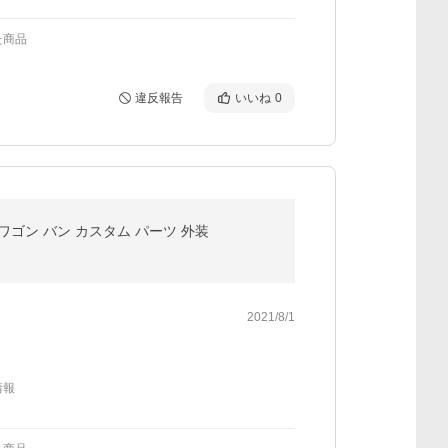
た商品
違反報告
いいね
0
 ワゴン バン カスタム パーツ 外装
2021/8/1
情報