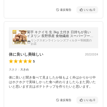
違反報告
いいね
0
菊芋 キクイモ 生 3kg 土付き 日持ちが良い
イヌリン 長野県産 食物繊維 スーパーフード
血糖値 中性脂肪 栄養素
リンクスオンライン レンズフィルター等雑貨の
お店
体に良いし美味しい
2022/2/24
5
大きさ
：
大きめ
体に良いと聞き食べて見ましたか味もよく外はかりかり中
はホクホクで美味しかった食べ終わりましたらまた買いた
いと思います次はポテトチップを作りたいと思います。
違反報告
いいね
0