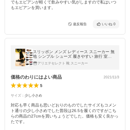
でもエビアンが軽くて飲みやすい気がしますので私はいつ
もエビアンを買います。
違反報告
いいね
0
スリッポン メンズ レディース スニーカー 無
地 シンプル シューズ 履きやすい 旅行 室内
履き 入院 ／ ホワイト ブラック ネイビー Ka
アリエテセレクト 靴 スニーカー
enarie 爆買
価格のわりにはよい商品
2021/11/3
5
サイズ
：
少し小さめ
対応も早く商品も思いどおりのものでしたサイズもコメン
ト通りの少し小さめでした普段は26.5を履くのですがこち
らの商品の27cmを買いちょうどでした。価格も安く良かっ
たです。