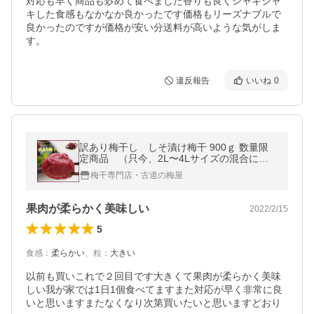
対応も早く商品も炒めて食べました香りも良くシャキシャ
キした食感もなかなか良かったです価格もリーズナブルで
良かったのですが価格が安い分送料が高いような気がしま
す。
違反報告
いいね
0
訳あり梅干し しそ漬け梅干 900ｇ 数量限
定商品 （只今、2L〜4Lサイズの混合にな
ります）
梅干専門店・古道の梅屋
果肉が柔らかく美味しい
2022/2/15
5
食感
：
柔らかい
、
粒
：
大きい
以前も買いこれで２回目です大きくて果肉が柔らかく美味
しい我が家では1日1個食べてますまた対応が早く非常に良
いと思いますまたなくなり次第買いたいと思いますどおり