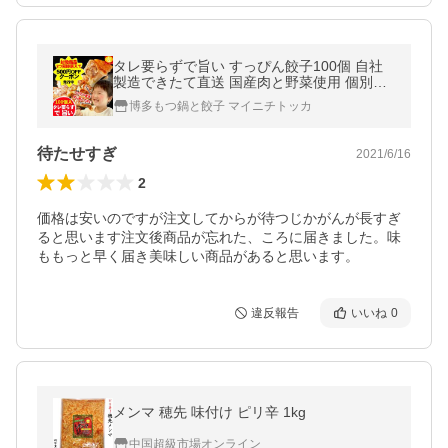
タレ要らずで旨い すっぴん餃子100個 自社
製造できたて直送 国産肉と野菜使用 個別冷
凍 餃子 ぎょうざ ギョーザ 冷凍餃子 点心 中
博多もつ鍋と餃子 マイニチトッカ
華 お中元 ギフト
待たせすぎ
2021/6/16
2
価格は安いのですが注文してからが待つじかがんが長すぎ
ると思います注文後商品が忘れた、ころに届きました。味
ももっと早く届き美味しい商品があると思います。
違反報告
いいね
0
メンマ 穂先 味付け ピリ辛 1kg
中国超級市場オンライン