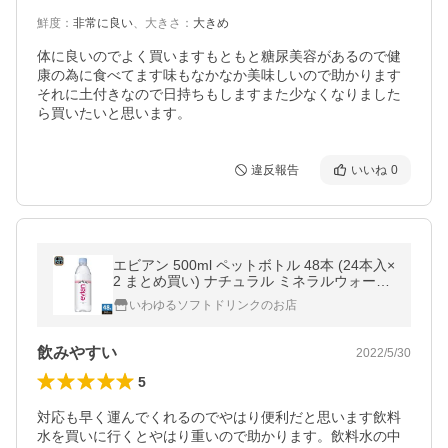
鮮度
：
非常に良い
、
大きさ
：
大きめ
体に良いのでよく買いますもともと糖尿美容があるので健
康の為に食べてます味もなかなか美味しいので助かります
それに土付きなので日持ちもしますまた少なくなりました
ら買いたいと思います。
違反報告
いいね
0
エビアン 500ml ペットボトル 48本 (24本入×
2 まとめ買い) ナチュラル ミネラルウォータ
ー 硬水 フランス産 evian 伊藤園 正規輸入品
いわゆるソフトドリンクのお店
飲みやすい
2022/5/30
5
対応も早く運んでくれるのでやはり便利だと思います飲料
水を買いに行くとやはり重いので助かります。飲料水の中