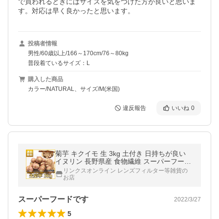
で買われるときにはサイズを気をつけた方が良いと思いま
す。対応は早く良かったと思います。
投稿者情報
男性/60歳以上/166～170cm/76～80kg
普段着ているサイズ：L
購入した商品
カラー/NATURAL、サイズ/M(米国)
違反報告
いいね
0
菊芋 キクイモ 生 3kg 土付き 日持ちが良い
イヌリン 長野県産 食物繊維 スーパーフード
血糖値 中性脂肪 栄養素
リンクスオンライン レンズフィルター等雑貨の
お店
スーパーフードです
2022/3/27
5