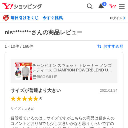
i
毎日引けるくじ 今すぐ挑戦
ログイン
nis********さんの商品レビュー
1
-
10
件 /
168
件
おすすめ順
チャンピオン スウェット トレーナー メンズ
レディース CHAMPION POWERBLEND US
限定モデル 裏起毛
BIGG WILLIE
サイズが普通より大きい
2021/11/24
5
サイズ
：
大きめ
普段着ているのはＬサイズですがこちらの商品は皆さんの
コメントどおりMでも少し大きいかなと思うくらいですの