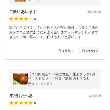
ご飯にあいます
2022/6/28
4
対応が早く注文してから届くのが早い味付けも良くご飯の
おかずまた酒のあてにもよく合いますメンマが少し小さす
ぎるので箸で掴みにくい価格も安いと思います。
違反報告
いいね
2
【２日間限定５０枚に増量】北京ダック1羽
ローストセット 1羽食べ放題 おもてなし カ
オヤーピン30枚 餅皮 甜麺醤 お歳暮 プレゼ
横浜中華街通り
ント パーティー 贈り物 ギフト
皮だけたべあ
2022/4/9
5