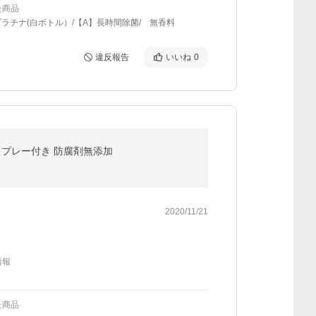
た商品
プラチナ(白ボトル）/【A】長時間除菌/ 無香料
違反報告
いいね
0
スクスプレー付き 防腐剤無添加
2020/11/21
情報
た商品