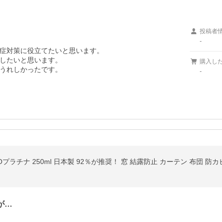
投稿者
-
症対策に役立てたいと思います。

したいと思います。

購入し
うれしかったです。
-
Oプラチナ 250ml 日本製 92％が推奨！ 窓 結露防止 カーテン 布団 防
が…