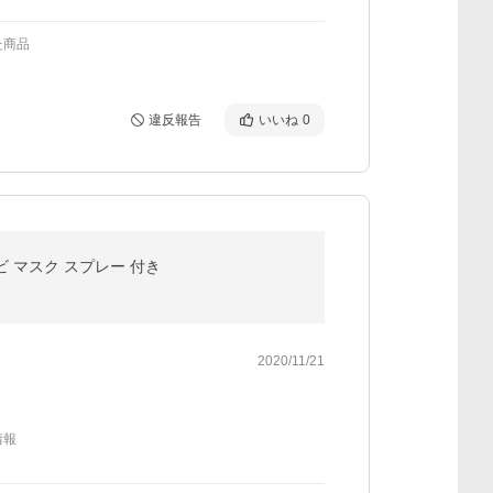
た商品
違反報告
いいね
0
カビ マスク スプレー 付き
2020/11/21
情報