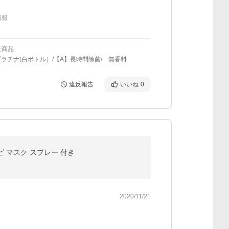
情報
た商品
プラチナ(白ボトル）/【A】長時間除菌/ 無香料
違反報告
いいね
0
カビ マスク スプレー 付き
2020/11/21