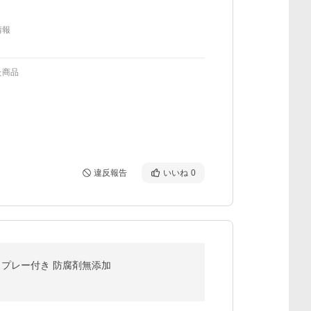
情報
た商品
違反報告
いいね
0
スクスプレー付き 防腐剤無添加