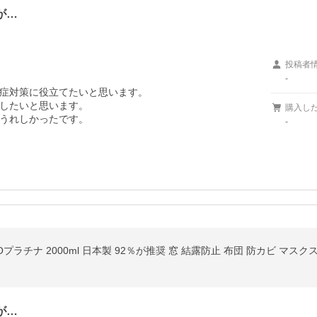
が…
投稿者
-
症対策に役立てたいと思います。

したいと思います。

購入し
うれしかったです。
-
Oプラチナ 2000ml 日本製 92％が推奨 窓 結露防止 布団 防カビ マ
が…