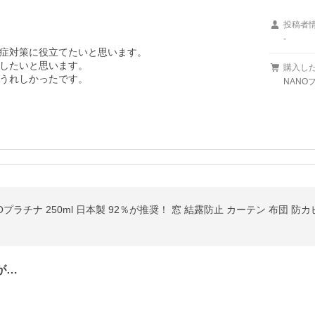
投稿者
-
症対策に役立てたいと思います。

したいと思います。

購入し
うれしかったです。
NANO
Oプラチナ 250ml 日本製 92％が推奨！ 窓 結露防止 カーテン 布団 防
が…