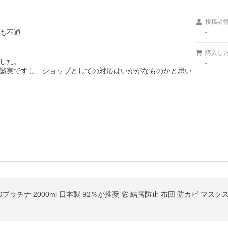
投稿者
も不通

-
購入し
した。

-
誠実ですし、ショップとしての対応はいかがなものかと思い
Oプラチナ 2000ml 日本製 92％が推奨 窓 結露防止 布団 防カビ マ