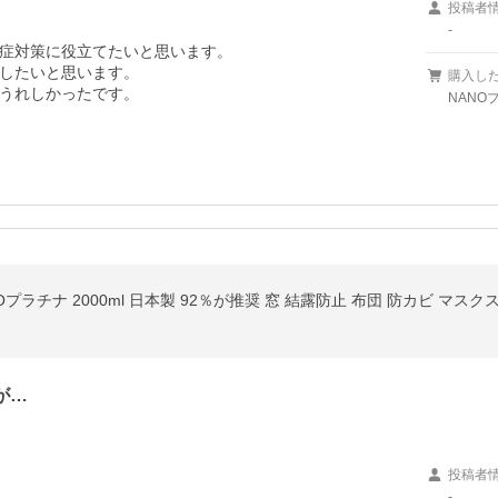
投稿者
-
症対策に役立てたいと思います。

したいと思います。

購入し
うれしかったです。
NANO
Oプラチナ 2000ml 日本製 92％が推奨 窓 結露防止 布団 防カビ マ
が…
投稿者
-