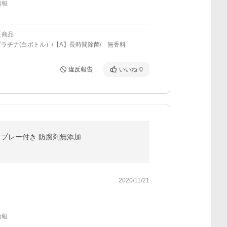
情報
た商品
プラチナ(白ボトル）/【A】長時間除菌/ 無香料
違反報告
いいね
0
スクスプレー付き 防腐剤無添加
2020/11/21
情報