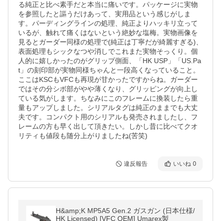
る純正と比べ素手だと本当に痛いです。パッケージに実物
を参照したと謳うだけあって、実用品という感じがしま
す。パーディングラインの処理、純正よりハッキリ立って
いるが、触れて痛くはないという絶妙な塩梅。実物画像を
見るとガーダー同様の処理で(純正は丁寧だが綺麗すぎる)、
表面処理もシックなつや消しでこれまた実物そっくり。個
人的に嬉しかったのがグリップ側面、「HK USP」「US.Pa
t」の刻印部が実物同様ちゃんと一段高くなっていること。
ここはKSCもVFCも再現が甘かったですからね。ガーダー
ではその分シボ部がやや薄くなり、グリッピングが向上し
ている気がします。ちなみにこのフレームに換装したら重
量もアップしました。シリアルタグは純正のままでも大丈
夫です。コンパクト用のシリアルも発売されましたし、フ
レームの方も早く出して頂きたい。しかし昔に比べてクオ
リティも値段も随分上がりましたね(苦笑)
違反報告
いいね
0
H&amp;K MP5A5 Gen.2 ガスガン (日本仕様/
HK Licensed) [VFC OEM] Umarex製