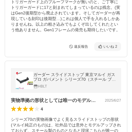
トリガーガード上のプルーフマークが無いのと、ご丁寧に
トリガーガードに17と刻まれてしまっているのは残念。(実
はGen2後期型から廃止されています。そしてガーダーが再
現している刻印は後期型…)これは個人で手を入れるしかあ
りませんね。以上の粗さ込みでもよくぞ出してくれたとい
う他ありません。Gen1フレームの発売も期待したいです。
違反報告
いいね
2
ガーダー スライドストップ 東京マルイ ガス
ブロ ガバメント シリーズ70（スチール ブラ
ック）
HBLT
実物準拠の形状としては唯一のモデルアップ
2025/6/27
4
シリーズ70の実物画像でよく見るスライドストップの形状
(マルイ純正のもの)は、社外品では意外とモデルアップされ
ておらず、スチール製のものとなると現状こちらが唯一の