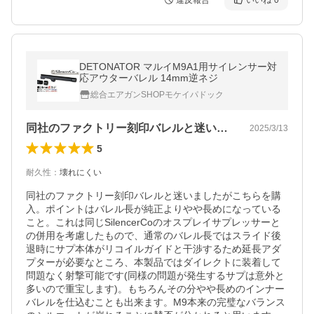
違反報告
いいね
0
DETONATOR マルイM9A1用サイレンサー対
応アウターバレル 14mm逆ネジ
総合エアガンSHOPモケイパドック
同社のファクトリー刻印バレルと迷いまし…
2025/3/13
5
耐久性
：
壊れにくい
同社のファクトリー刻印バレルと迷いましたがこちらを購
入。ポイントはバレル長が純正よりやや長めになっている
こと。これは同じSilencerCoのオスプレイサプレッサーと
の併用を考慮したもので、通常のバレル長ではスライド後
退時にサプ本体がリコイルガイドと干渉するため延長アダ
プターが必要なところ、本製品ではダイレクトに装着して
問題なく射撃可能です(同様の問題が発生するサプは意外と
多いので重宝します)。もちろんその分やや長めのインナー
バレルを仕込むことも出来ます。M9本来の完璧なバランス