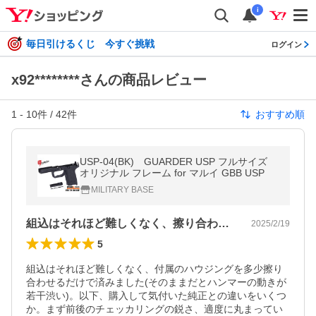
i
毎日引けるくじ 今すぐ挑戦
ログイン
x92********さんの商品レビュー
1
-
10
件 /
42
件
おすすめ順
USP-04(BK) GUARDER USP フルサイズ
オリジナル フレーム for マルイ GBB USP
MILITARY BASE
組込はそれほど難しくなく、擦り合わせも…
2025/2/19
5
組込はそれほど難しくなく、付属のハウジングを多少擦り
合わせるだけで済みました(そのままだとハンマーの動きが
若干渋い)。以下、購入して気付いた純正との違いをいくつ
か。まず前後のチェッカリングの鋭さ、適度に丸まってい