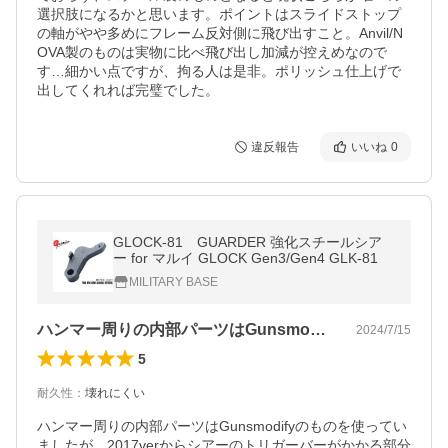
選択肢になるかと思います。ポイントはスライドストップ
の軸がやや多めにフレーム反対側に飛び出すこと。Anvil/N
OVA製のものは実物に比べ飛び出し加減が控えめなので
す…細かい点ですが、拘る人は是非。ポリッシュ仕上げで
出してくれれば完璧でした。
違反報告
いいね
0
GLOCK-81 GUARDER 強化スチールシア
ー for マルイ GLOCK Gen3/Gen4 GLK-81
MILITARY BASE
ハンマー周りの内部パーツはGunsmo…
2024/7/15
5
耐久性
：
壊れにくい
ハンマー周りの内部パーツはGunsmodifyのものを使ってい
ましたが、2017verからシアーのトリガーバーがかかる部分