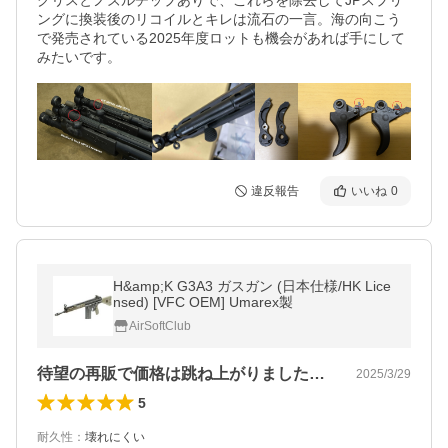
グリスとノズルチップありで、これらを除去してJPスプリ
ングに換装後のリコイルとキレは流石の一言。海の向こう
で発売されている2025年度ロットも機会があれば手にして
みたいです。
違反報告
いいね
0
H&amp;K G3A3 ガスガン (日本仕様/HK Lice
nsed) [VFC OEM] Umarex製
AirSoftClub
待望の再販で価格は跳ね上がりましたがそ…
2025/3/29
5
耐久性
：
壊れにくい