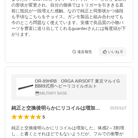
の形状が変更され、自分の個体ではトリガーを引ききる直
前に抵抗が一段増えた感触。なので純正と同形状かつ値段
も手頃なこちらをチョイス。ガンモ製品と組み合わせても
今のところ問題なく使えています。安価で良品質の小物パ
ーツを豊富に送り出してくれるguarderさんには毎度頭が下
がります。
違反報告
いいね
0
OR-89HRB ORGA AIRSOFT 東京マルイG
BB89式用ヘビーリコイルボルト
MILITARY BASE
純正と交換後明らかにリコイルは増加した…
2025/11/7
5
純正と交換後明らかにリコイルは増加した。体感2～3割増
し…と書くとそれほどでもないようだが、フルでの衝撃が