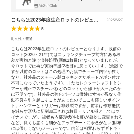
AirSoftClub
こちらは2023年度生産ロットのレビュ…
2025/6/27
5
耐久性
：
普通
こちらは2023年生産ロットのレビューとなります。以前の
ロット(2020～21年)ではコッキングチューブ前方にある段
差が実物と違う溶接処理(画像1枚目)となっていましたが、
今ロットでは再び実物準拠(2枚目)に戻っています。(余談で
すが以前のロットはこの処理のお陰でチューブ内径が狭く
なり、社外品のスチール製コッキングサポートがポン付け
不可になっていたようです)。またセレクターシャフトとシ
アーが純正でスチール化(どのロットから修正が入ったのか
は不明です)、社外品の強化パーツは微妙に寸法が異なり作
動不良を引き起こすことがあったのでここも嬉しいポイン
ト。ハンマーとトリガーは非鉄製ですが、前者は作動抵抗
を減らす形状に切削加工され(3枚目・リアル派としてはマ
イナスですが)、後者も内部形状(4枚目)が微妙に変更される
など、良くも悪くも細かなアップデートに余念がない(財布
には優しくない)メーカーです。内部は相変わらずギトギト