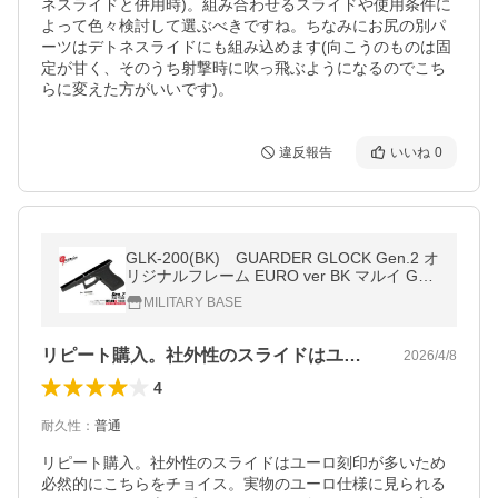
ネスライドと併用時)。組み合わせるスライドや使用条件に
よって色々検討して選ぶべきですね。ちなみにお尻の別パ
ーツはデトネスライドにも組み込めます(向こうのものは固
定が甘く、そのうち射撃時に吹っ飛ぶようになるのでこち
らに変えた方がいいです)。
違反報告
いいね
0
GLK-200(BK) GUARDER GLOCK Gen.2 オ
リジナルフレーム EURO ver BK マルイ GBB
G17/G18C/G22/G34用 GLOCK-200(BK)
MILITARY BASE
リピート購入。社外性のスライドはユーロ…
2026/4/8
4
耐久性
：
普通
リピート購入。社外性のスライドはユーロ刻印が多いため
必然的にこちらをチョイス。実物のユーロ仕様に見られる