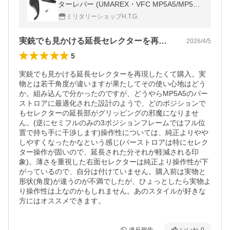
ターレバー (UMAREX・VFC MP5A5/MP5K
V2 GBB対応) 【 ネコポス可 】
ミリタリーショップH.T.G.
実銃でも見かける延長セレクターを再現し…
2026/4/5
5
実銃でも見かける延長セレクターを再現したくて購入。実
物とは若干角度が違いますが果たしてその使い心地はどう
か。組み込んで分かったのですが、どうやらMP5A5のバー
ストロアに最適化された設計のようで、どのポジションで
もセレクターの延長部がグリッピングの邪魔になりませ
ん。(逆にセミフルのみの3ポジションフレームではフル位
置で持ち手に干渉します)操作性については、純正よりやや
しやすくなったかなという感じ(バーストロアは特にセレク
ター操作が固いので、延長された分それが軽減される印
象)。薄さを重視した右面セレクターは純正より操作性が下
がっているので、自分は付けていません。購入前は実物と
形状(角度)が違うのが不満でしたが、ひょっとしたら実物よ
り操作性は上なのかもしれません。あのスタイルが好きな
方にはオススメできます。