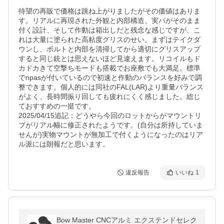
待望の再販で価格は跳ね上がりましたがその価値はありま
す。リアルに再現された外観と内部構造、実パがそのまま
付く設計、そして作動は箱出しだと残念な感じですが、こ
れは大量に塗られた高粘度グリスのせい。まずはテイクダ
ウンし、ボルトと内部を清掃してから適切にグリスアップ
すると同じ銃とは思えないほど見違えます。リコイルもド
カドカきて空撃ちモードも搭載でお座敷でも大満足。標準
でnpasが付いているので初速と作動のバランスを好みで調
整できます。個人的には同社のFAL(LAR)より重量バランス
がよく、長時間振り回しても疲れにくく感じました。総じ
ておすすめの一挺です。

2025/04/15追記：どうやら今回のロットからがマウントリ
ブがリアル幅に修正されたようです。(自分は所持していま
せんが)実物マウントが無加工で付くようになったのはリア
ル派には朗報だと思います。
違反報告
いいね
1
Bow Master CNCアルミ エクステンドセレク