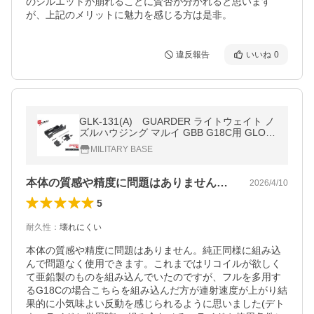
のシルエットが崩れることに賛否が分かれると思います
が、上記のメリットに魅力を感じる方は是非。
違反報告
いいね
0
GLK-131(A) GUARDER ライトウェイト ノ
ズルハウジング マルイ GBB G18C用 GLOC
K-131(A)
MILITARY BASE
本体の質感や精度に問題はありません。純…
2026/4/10
5
耐久性
：
壊れにくい
本体の質感や精度に問題はありません。純正同様に組み込
んで問題なく使用できます。これまではリコイルが欲しく
て亜鉛製のものを組み込んでいたのですが、フルを多用す
るG18Cの場合こちらを組み込んだ方が連射速度が上がり結
果的に小気味よい反動を感じられるように思いました(デト