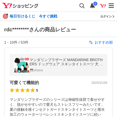
i
毎日引けるくじ 今すぐ挑戦
ログイン
rdc********さんの商品レビュー
1
-
10
件 /
53
件
おすすめ順
マンダリンブラザーズ MANDARINE BROTH
ERS ドッグウェア スキンタイトスーツ 犬 服
インナー 部屋着 被毛 犬の服 通年 春 つなぎ
ohana
3l 4l 5l
可愛くて機能的
2024/11/26
5
マンダリンブラザーズのシリーズは伸縮性抜群で着せやす
く、脱がせやすいので愛犬もストレスフリーみたいです。
夏の接触冷感インセクトガードスキンタイトスーツと撥水
加工のウォーターリペレントスキンタイトスーツに続い