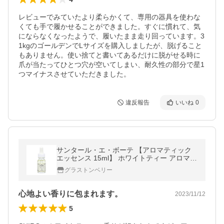
レビューでみていたより柔らかくて、専用の器具を使わな
くても手で履かせることができました。すぐに慣れて、気
にならなくなったようで、履いたまま走り回っています。3
1kgのゴールデンでLサイズを購入しましたが、脱げること
もありません。使い捨てと書いてあるだけに脱がせる時に
爪が当たってひとつ穴が空いてしまい、耐久性の部分で星1
つマイナスさせていただきました。
違反報告
いいね
0
サンタール・エ・ボーテ 【アロマティック
エッセンス 15ml】 ホワイトティー アロマオ
イル Senteur et Beaute
グラストンベリー
心地よい香りに包まれます。
2023/11/12
5