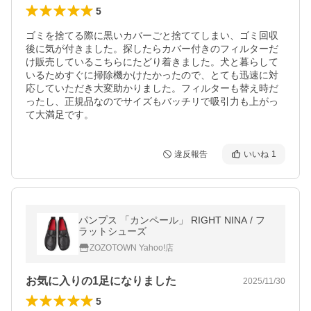
5
ゴミを捨てる際に黒いカバーごと捨ててしまい、ゴミ回収
後に気が付きました。探したらカバー付きのフィルターだ
け販売しているこちらにたどり着きました。犬と暮らして
いるためすぐに掃除機かけたかったので、とても迅速に対
応していただき大変助かりました。フィルターも替え時だ
ったし、正規品なのでサイズもバッチリで吸引力も上がっ
て大満足です。
違反報告
いいね
1
パンプス 「カンペール」 RIGHT NINA / フ
ラットシューズ
ZOZOTOWN Yahoo!店
お気に入りの1足になりました
2025/11/30
5