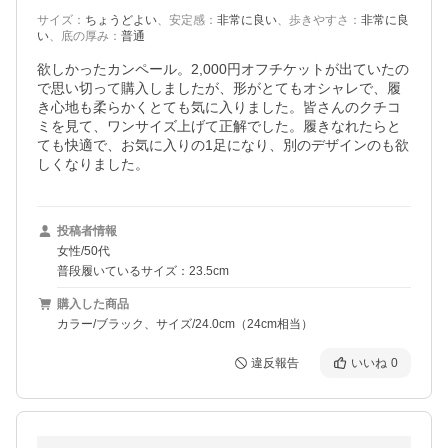
サイズ
：
ちょうどよい
、
安定感
：
非常に良い
、
歩きやすさ
：
非常に良
い
、
底の厚み
：
普通
欲しかったカンペール。2,000円オフチケットが出ていたの
で思い切って購入しましたが、形がとてもオシャレで、履
き心地も柔らかくとても気に入りました。皆さんのクチコ
ミを見て、ワンサイズ上げて正解でした。履きなれたらと
ても快適で、お気に入りの1足になり、別のデザインのも欲
しくなりました。 
投稿者情報
女性/50代
普段履いているサイズ：23.5cm
購入した商品
カラー/ブラック、サイズ/24.0cm（24cm相当）
違反報告
いいね
0