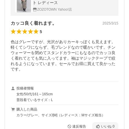
ト レディース
ZOZOTOWN Yahoo!店
カッコ良く着れます。
2025/3/15
5
色はグレーですが、光沢がありカーキっぽくも見えます。
軽くてシワにならず、毛ブレンドなので暖かいです。チン
ウォーマーを閉めてスタンドカラーにもなるのでカッコ良
く着れてとても気に入ってます。袖はマジックテープで絞
れるようになっています。セールでお得に買えて良かった
です。
投稿者情報
女性/50代/161～165cm
普段着ているサイズ：L
購入した商品
カラー/グレー、サイズ/[M]（レディース：Mサイズ相当）
違反報告
いいね
0