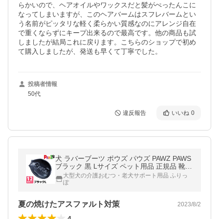
らかいので、ヘアオイルやワックスだと髪がぺったんこに
なってしまいますが、このヘアバームはスフレバームとい
う名前がピッタリな軽く柔らかい質感なのにアレンジ自在
で重くならずにキープ出来るので最高です。他の商品も試
しましたが結局これに戻ります。こちらのショップで初め
て購入しましたが、発送も早くて丁寧でした。
投稿者情報
50代
違反報告
いいね
0
犬 ラバーブーツ ポウズ パウズ PAWZ PAWS
ブラック 黒 Lサイズ ペット用品 正規品 靴
靴下 滑り止め 冬 雪 夏 アスファルト プレゼ
大型犬の介護おむつ・老犬サポート用品 ふりっ
ント
ぽ
夏の焼けたアスファルト対策
2023/8/2
4