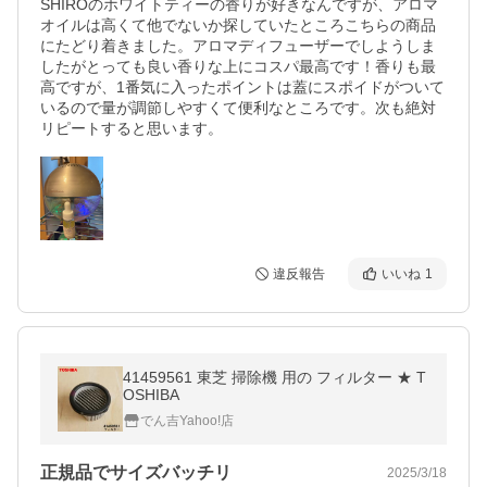
SHIROのホワイトティーの香りが好きなんですが、アロマ
オイルは高くて他でないか探していたところこちらの商品
にたどり着きました。アロマディフューザーでしようしま
したがとっても良い香りな上にコスパ最高です！香りも最
高ですが、1番気に入ったポイントは蓋にスポイドがついて
いるので量が調節しやすくて便利なところです。次も絶対
違反報告
いいね
1
41459561 東芝 掃除機 用の フィルター ★ T
OSHIBA
でん吉Yahoo!店
正規品でサイズバッチリ
2025/3/18