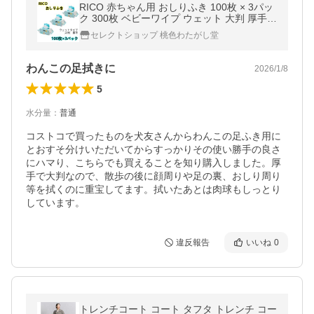
RICO 赤ちゃん用 おしりふき 100枚 × 3パッ
ク 300枚 ベビーワイプ ウェット 大判 厚手
コストコ リコ BABY WIPES 大容量
セレクトショップ 桃色わたがし堂
わんこの足拭きに
2026/1/8
5
水分量
：
普通
コストコで買ったものを犬友さんからわんこの足ふき用に
とおすそ分けいただいてからすっかりその使い勝手の良さ
にハマり、こちらでも買えることを知り購入しました。厚
手で大判なので、散歩の後に顔周りや足の裏、おしり周り
等を拭くのに重宝してます。拭いたあとは肉球もしっとり
しています。
違反報告
いいね
0
トレンチコート コート タフタ トレンチ コー