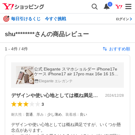
i
毎日引けるくじ 今すぐ挑戦
ログイン
shu********さんの商品レビュー
1
-
4
件 /
4
件
おすすめ順
公式 Elegante スマホショルダー iPhone17e
ケース iPhone17 air 17pro max 16e 16 15 1
4 スマホケース iPhone se 第3世代 ショルダ
Elegante エレガンテ
ー アイフォン ケース YH TJ
デザインや使い心地としては概ね満足です…
2024/12/28
3
耐久性
：
普通
、
厚み
：
少し薄め
、
装着感
：
良い
デザインや使い心地としては概ね満足ですが、いくつか懸
念点があります。
