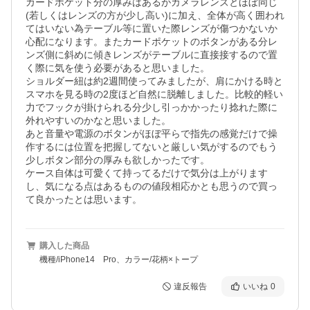
カードポケット分の厚みはあるがカメラレンズとほぼ同じ
(若しくはレンズの方が少し高い)に加え、全体が高く囲われ
てはいない為テーブル等に置いた際レンズが傷つかないか
心配になります。またカードポケットのボタンがある分レ
ンズ側に斜めに傾きレンズがテーブルに直接接するので置
く際に気を使う必要があると思いました。

ショルダー紐は約2週間使ってみましたが、肩にかける時と
スマホを見る時の2度ほど自然に脱離しました。比較的軽い
力でフックが掛けられる分少し引っかかったり捻れた際に
外れやすいのかなと思いました。

あと音量や電源のボタンがほぼ平らで指先の感覚だけで操
作するには位置を把握してないと厳しい気がするのでもう
少しボタン部分の厚みも欲しかったです。

ケース自体は可愛くて持ってるだけで気分は上がります
し、気になる点はあるものの値段相応かとも思うので買っ
て良かったとは思います。
購入した商品
機種/iPhone14 Pro、カラー/花柄×トープ
違反報告
いいね
0