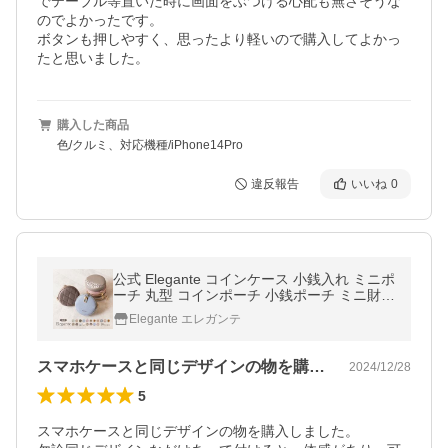
でテーブル等置いた時に画面をぶつける心配も無さそうな
のでよかったです。

ボタンも押しやすく、思ったより軽いので購入してよかっ
たと思いました。
購入した商品
色/クルミ、対応機種/iPhone14Pro
違反報告
いいね
0
公式 Elegante コインケース 小銭入れ ミニポ
ーチ 丸型 コインポーチ 小銭ポーチ ミニ財布
レディース 小さめポーチ 小物入れ カラビナ
Elegante エレガンテ
YH TJ
スマホケースと同じデザインの物を購入し…
2024/12/28
5
スマホケースと同じデザインの物を購入しました。
