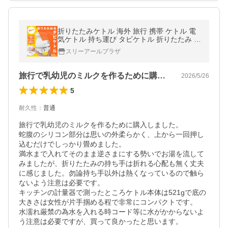
折りたたみケトル 海外 旅行 携帯 ケトル 電
気ケトル 持ち運び タビケトル 折りたたみ キ
ャンプ 小型 ポータブル 防災 トラベルケトル
スリーアールプラザ
電気ポット 車中泊 爆買
旅行で乳幼児のミルクを作るために購入し…
2026/5/26
5
耐久性
：
普通
旅行で乳幼児のミルクを作るために購入しました。

蛇腹のシリコン部分は思いの外柔らかく、上から一回押し
込むだけでしっかり畳めました。

満水まで入れてそのまま逆さまにする勢いでお湯を流して
みましたが、折りたたみの持ち手は折れる心配も無く丈夫
に感じました。勿論持ち手以外は熱くなっているので触ら
ないよう注意は必要です。

キッチンの計量器で測ったところケトル本体は521gで底の
大きさは女性が片手掴める程で非常にコンパクトです。

水濡れ厳禁の為水を入れる時コード等に水がかからないよ
う注意は必要ですが、買って良かったと思います。