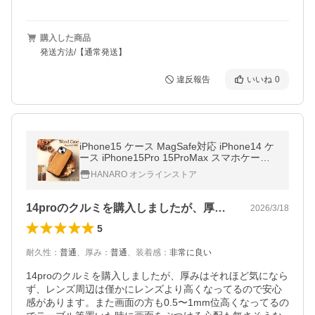
購入した商品
発送方法/【通常発送】
違反報告
いいね
0
iPhone15 ケース MagSafe対応 iPhone14 ケ
ース iPhone15Pro 15ProMax スマホケース
木 木目 木製 ウッド ケース Wood マグセー
HANARO オンラインストア
フ 天然木 iPhoneケース
14proのクルミを購入しましたが、厚…
2026/3/18
5
耐久性
：
普通
、
厚み
：
普通
、
装着感
：
非常に良い
14proのクルミを購入しましたが、厚みはそれほど気になら
ず、レンズ周辺は僅かにレンズより高くなってるので安心
感があります。また画面の方も0.5〜1mm位高くなってるの