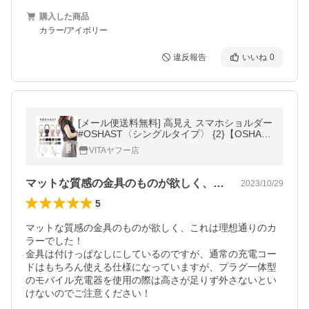
購入した商品
カラー/アイボリー
違反報告
いいね
0
[メール便送料無料] 高見え スマホショルダー
#OSHAST〈シングルタイプ〉 {2}【OSHAM
OBA オシャスト はさむだけ ストラップ 紐
VITAヤフー店
肩掛け 斜めがけ 人気 落下防止】
マットな質感の金具のものが欲しく、これ…
2023/10/29
5
マットな質感の金具のものが欲しく、これは理想通りのカ
ラーでした！

金具は付けっぱなしにしているのですが、通常の充電コー
ドはもちろん使える仕様になっていますが、プラグ一体型
のモバイル充電器を使用の際は高さが足りず外さないとい
けないのでご注意ください！