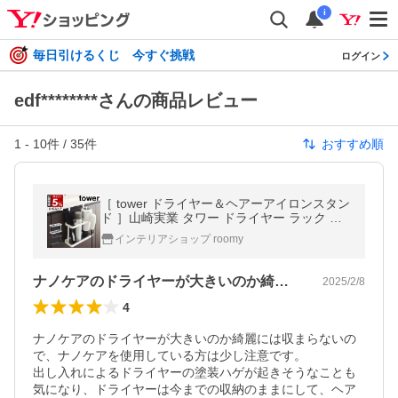
i
毎日引けるくじ 今すぐ挑戦
ログイン
edf********さんの商品レビュー
1
-
10
件 /
35
件
おすすめ順
［ tower ドライヤー＆ヘアーアイロンスタン
ド ］山崎実業 タワー ドライヤー ラック ホ
ルダー 収納 スタンド yamazaki 公式 ブラッ
インテリアショップ roomy
ク ホワイト 2284 2285
ナノケアのドライヤーが大きいのか綺麗に…
2025/2/8
4
ナノケアのドライヤーが大きいのか綺麗には収まらないの
で、ナノケアを使用している方は少し注意です。

出し入れによるドライヤーの塗装ハゲが起きそうなことも
気になり、ドライヤーは今までの収納のままにして、ヘア