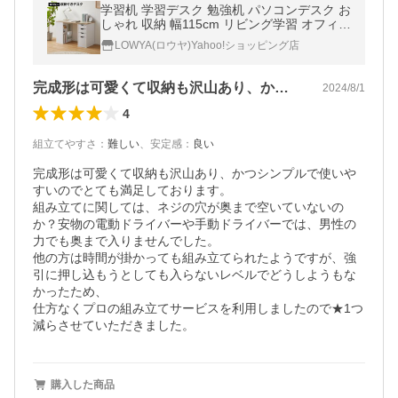
学習机 学習デスク 勉強机 パソコンデスク お
しゃれ 収納 幅115cm リビング学習 オフィス
デスク PC シンプル 引き出し ワーク コンパ
LOWYA(ロウヤ)Yahoo!ショッピング店
クト 子供 木製 省スペース
完成形は可愛くて収納も沢山あり、かつシ…
2024/8/1
4
組立てやすさ
：
難しい
、
安定感
：
良い
完成形は可愛くて収納も沢山あり、かつシンプルで使いや
すいのでとても満足しております。

組み立てに関しては、ネジの穴が奥まで空いていないの
か？安物の電動ドライバーや手動ドライバーでは、男性の
力でも奥まで入りませんでした。

他の方は時間が掛かっても組み立てられたようですが、強
引に押し込もうとしても入らないレベルでどうしようもな
かったため、

仕方なくプロの組み立てサービスを利用しましたので★1つ
減らさせていただきました。
購入した商品