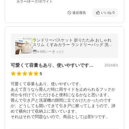
カラー/オーク/ホワイト
違反報告
いいね
0
ランドリーバスケット 折りたたみ おしゃれ
スリム くすみカラー ランドリーバッグ 洗濯
かご Caddrue
e-kit(いーきっと)
可愛くて容量もあり、使いやすいです。あ…
2024/8/1
5
可愛くて容量もあり、使いやすいです。

あえて言うなら畳んだ時に両サイドを止められるフックか
何かを付けていただけると便利になるかなと思います。

畳んで引き戸と洗濯機の隙間に立てかけたかったのです
が、どうしても開いてきて引き戸に擦ってしまうので、諦
めて横向けて収納上に置いています。

それはそれで問題ないので、商品としては星5つです。