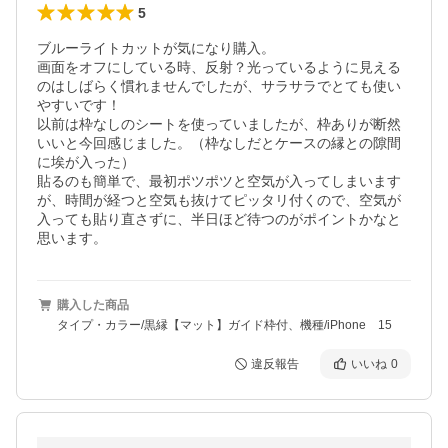
5
ブルーライトカットが気になり購入。

画面をオフにしている時、反射？光っているように見える
のはしばらく慣れませんでしたが、サラサラでとても使い
やすいです！

以前は枠なしのシートを使っていましたが、枠ありが断然
いいと今回感じました。（枠なしだとケースの縁との隙間
に埃が入った）

貼るのも簡単で、最初ポツポツと空気が入ってしまいます
が、時間が経つと空気も抜けてピッタリ付くので、空気が
入っても貼り直さずに、半日ほど待つのがポイントかなと
思います。
購入した商品
タイプ・カラー/黒縁【マット】ガイド枠付、機種/iPhone 15
違反報告
いいね
0