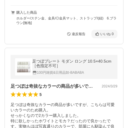
購入した商品
ホルダー/ステン金、金具/◎金具マット、ストラップ/(紐) 6.ブラ
ウン[無地]
違反報告
いいね
0
足つぼプレート モダン ロング 10.5×40.5cm
［色指定不可］
100円雑貨&日用品卸-BABABA
足つぼは奇抜なカラーの商品が多いですが…
2024/3/29
5
足つぼは奇抜なカラーの商品が多いですが、こちらは可愛
いカラーのため購入。

せっかくなので2カラー購入しました。

特に欲しかったホワイトとモカ？だったので良かったで
す。実物もほぼ写真通りのカラーで、部屋にも馴染んで良