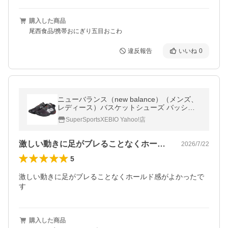
購入した商品
尾西食品/携帯おにぎり五目おこわ
違反報告
いいね
0
ニューバランス（new balance）（メンズ、
レディース）バスケットシューズ バッシュ
FuelCell HESI LOW v2 AT2 BBHSLAT2 D
SuperSportsXEBIO Yahoo!店
激しい動きに足がブレることなくホールド…
2026/7/22
5
激しい動きに足がブレることなくホールド感がよかったで
す
購入した商品