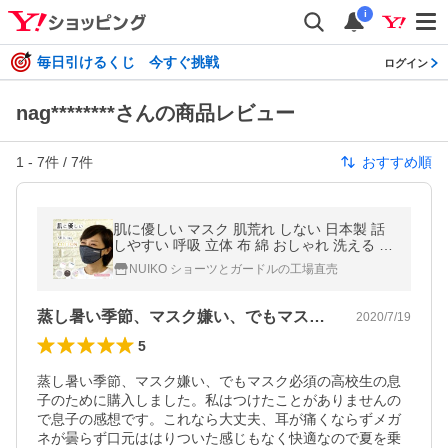
i
毎日引けるくじ 今すぐ挑戦
ログイン
nag********さんの商品レビュー
1
-
7
件 /
7
件
おすすめ順
肌に優しい マスク 肌荒れ しない 日本製 話
しやすい 呼吸 立体 布 綿 おしゃれ 洗える 吸
水速乾 UVカット ピーチテックオフィストー
NUIKO ショーツとガードルの工場直売
ク 小林縫製
蒸し暑い季節、マスク嫌い、でもマスク必…
2020/7/19
5
蒸し暑い季節、マスク嫌い、でもマスク必須の高校生の息
子のために購入しました。私はつけたことがありませんの
で息子の感想です。これなら大丈夫、耳が痛くならずメガ
ネが曇らず口元ははりついた感じもなく快適なので夏を乗