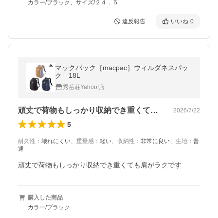
カラー/ブラック、サイズ/２４．５
違反報告
いいね
0
マックパック［macpac］ウィルダネスパッ
ク 18L
秀岳荘Yahoo!店
頑丈で荷物もしっかり収納でき重くても肩…
2026/7/22
5
耐久性
：
壊れにくい
、
重量感
：
軽い
、
収納性
：
非常に良い
、
生地
：
普
通
頑丈で荷物もしっかり収納でき重くても肩がラクです
購入した商品
カラー/ブラック