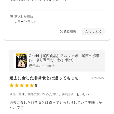
購入した商品
カラー/ブラック
違反報告
いいね
0
Onishi［尾西食品］アルファ米 尾西の携帯
おにぎり五目おこわ (1個分)
秀岳荘Yahoo!店
過去に食した非常食とは違ってもっちりし…
2026/7/22
5
食感
：
普通
、
実際に食べてみたおいしさの評価
：
おいしい
過去に食した非常食とは違ってもっちりしていて美味しか
ったです