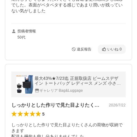
でした。表面がペタペタする感じであまり潤いが残ってい
ない気がしました
投稿者情報
50代
違反報告
いいね
0
最大43%★7/23迄 正規取扱店 ビームスデザ
イン トートバッグ レディース メンズ 小さめ
BEAMS DESIGN 軽量 軽い ブランド 横型 大
ギャレリア Bag&Luggage
人 A5 6L 2WAY BMMH0BT2
しっかりとした作りで見た目よりたくさん…
2026/7/22
5
しっかりとした作りで見た目よりたくさんの荷物が収納で
きます

配送も梱包も申し分ありませんでした