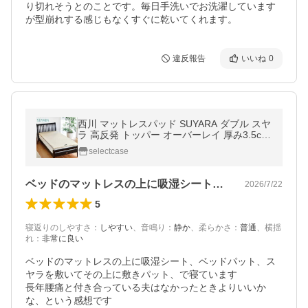
り切れそうとのことです。毎日手洗いでお洗濯しています
が型崩れする感じもなくすぐに乾いてくれます。
違反報告
いいね
0
西川 マットレスパッド SUYARA ダブル スヤ
ラ 高反発 トッパー オーバーレイ 厚み3.5cm
圧縮 オーバーレイマットレス Dサイズ 2460
selectcase
-10623
ベッドのマットレスの上に吸湿シート、ベ…
2026/7/22
5
寝返りのしやすさ
：
しやすい
、
音鳴り
：
静か
、
柔らかさ
：
普通
、
横揺
れ
：
非常に良い
ベッドのマットレスの上に吸湿シート、ベッドパット、ス
ヤラを敷いてその上に敷きパット、で寝ています

長年腰痛と付き合っている夫はなかったときよりいいか
な、という感想です
