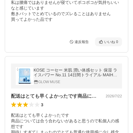
私は腰痛ではありませんが寝ていてポコポコが気持ちいい
なと感じています

敷きパットでとめているのでズレることはありません

買ってよかった品です

違反報告
いいね
0
KOSE コーセー 米肌 潤い体感セット 保湿 ラ
イスパワー No.11 14日間トライアル MAIHA
DA 石鹸 化粧水 エッセンス クリーム うるお
GLOW MUSE
い 無香料 無着色
配送はとても早くよかったです商品につい…
2026/7/22
3
配送はとても早くよかったです

商品については合う合わないがあると思うので私個人の感
想です

期待しすぎてしまったのでとても普通な使用感に少し残念