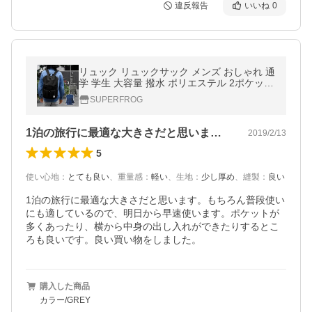
違反報告
いいね
0
リュック リュックサック メンズ おしゃれ 通
学 学生 大容量 撥水 ポリエステル 2ポケット
フラップ
SUPERFROG
1泊の旅行に最適な大きさだと思います。…
2019/2/13
5
使い心地
：
とても良い
、
重量感
：
軽い
、
生地
：
少し厚め
、
縫製
：
良い
1泊の旅行に最適な大きさだと思います。もちろん普段使い
にも適しているので、明日から早速使います。ポケットが
多くあったり、横から中身の出し入れができたりするとこ
ろも良いです。良い買い物をしました。
購入した商品
カラー/GREY