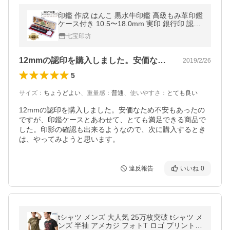
印鑑 作成 はんこ 黒水牛印鑑 高級もみ革印鑑
ケース付き 10.5〜18.0mm 実印 銀行印 認印
印鑑セット 送料無料 日用品
七宝印坊
12mmの認印を購入しました。安価なた…
2019/2/26
5
サイズ
：
ちょうどよい
、
重量感
：
普通
、
使いやすさ
：
とても良い
12mmの認印を購入しました。安価なため不安もあったの
ですが、印鑑ケースとあわせて、とても満足できる商品で
した。印影の確認も出来るようなので、次に購入するとき
は、やってみようと思います。
違反報告
いいね
0
tシャツ メンズ 大人気 25万枚突破 tシャツ メ
ンズ 半袖 アメカジ フォトT ロゴ プリント