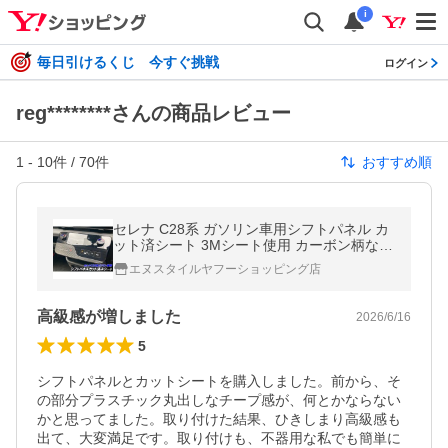
i
毎日引けるくじ 今すぐ挑戦
ログイン
reg********さんの商品レビュー
1
-
10
件 /
70
件
おすすめ順
セレナ C28系 ガソリン車用シフトパネル カ
ット済シート 3Mシート使用 カーボン柄など
カラー選択 内装 シフトコンソール 指紋低減
エヌスタイルヤフーショッピング店
キズ防止 カスタムパーツ
高級感が増しました
2026/6/16
5
シフトパネルとカットシートを購入しました。前から、そ
の部分プラスチック丸出しなチープ感が、何とかならない
かと思ってました。取り付けた結果、ひきしまり高級感も
出て、大変満足です。取り付けも、不器用な私でも簡単に