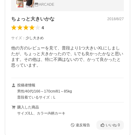
半袖tシャツ トップス カットソー/爆買
ARCADE
ちょっと大きいかな
2018/8/27
4
サイズ
：
少し大きめ
他の方のレビューを見て、普段より1つ大きいXLにしまし
たが、ちょっと大きかったので、Lでも良かったかなと思い
ます。その他は、特に不満はないので、かって良かったと
思っています。
投稿者情報
男性/40代/166～170cm/81～85kg
普段着ているサイズ：L
購入した商品
サイズ/LL、カラー/A柄カーキ
違反報告
いいね
0