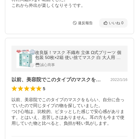
これから外出が楽しくなりそうです。
違反報告
いいね
0
改良版！マスク 不織布 立体 Ω式プリーツ 個
包装 50枚×2箱 使い捨てマスク 白 大人用 耳
が痛くならない マスク 男女兼用 6mm平ゴム
誠心商事
花粉対策 飛沫防止 超快適
以前、美容院でこのタイプのマスクをもら…
2022/1/16
5
以前、美容院でこのタイプのマスクをもらい、自分に合っ
ていたので同じタイプの物を探していました。

つけ心地は、比較的、ピタッとした感じで安心感がありま
す。とはいえ、息苦しさはありません。耳の方も今まで使
用していた物と比べると、負担が軽い気がします。