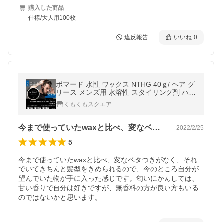
購入した商品
仕樣/大人用100枚
違反報告
いいね
0
ポマード 水性 ワックス NTHG 40ｇ/ ヘア グ
リース メンズ用 水溶性 スタイリング剤 ハー
ド +lt3+ tg_smc
くもくもスクエア
今まで使っていたwaxと比べ、変なベタ…
2022/2/25
5
今まで使っていたwaxと比べ、変なベタつきがなく、それ
でいてきちんと髪型をきめられるので、今のところ自分が
望んでいた物が手に入った感じです。匂いにかんしては、
甘い香りで自分は好きですが、無香料の方が良い方もいる
のではないかと思います。