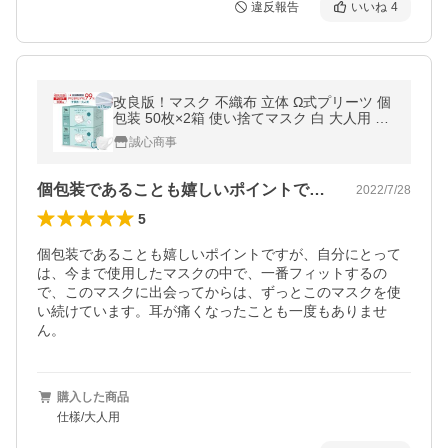
違反報告
いいね
4
改良版！マスク 不織布 立体 Ω式プリーツ 個
包装 50枚×2箱 使い捨てマスク 白 大人用 耳
が痛くならない マスク 男女兼用 6mm平ゴム
誠心商事
花粉対策 飛沫防止 超快適
個包装であることも嬉しいポイントですが…
2022/7/28
5
個包装であることも嬉しいポイントですが、自分にとって
は、今まで使用したマスクの中で、一番フィットするの
で、このマスクに出会ってからは、ずっとこのマスクを使
い続けています。耳が痛くなったことも一度もありませ
ん。
購入した商品
仕樣/大人用