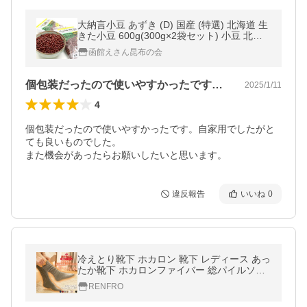
大納言小豆 あずき (D) 国産 (特選) 北海道 生
きた小豆 600g(300g×2袋セット) 小豆 北海
道産 メール便 送料無料
函館えさん昆布の会
個包装だったので使いやすかったです。自…
2025/1/11
4
個包装だったので使いやすかったです。自家用でしたがと
ても良いものでした。

また機会があったらお願いしたいと思います。
違反報告
いいね
0
冷えとり靴下 ホカロン 靴下 レディース あっ
たか靴下 ホカロンファイバー 総パイルソッ
クス クルー丈 21.5cm-24.5cm もこもこ ロ
RENFRO
ング ルーム ホカロン 靴下