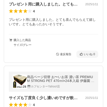
プレゼント用に購入しました。とても喜ん…
2025/1/11
4
プレゼント用に購入しました。とても喜んでもらえて嬉し
いです。とてもあったかいそうです。
購入した商品
サイズ/グレー
違反報告
いいね
0
商品ページ切替 お〜いお茶 濃い茶 PREMIU
M STRONG PET 470ｍl×24本入箱 伊藤園 機
能性 表示食品 緑茶
カブセンターYahoo!店
サイズも丁度良く少し濃いめですが飲みや…
2025/1/11
4