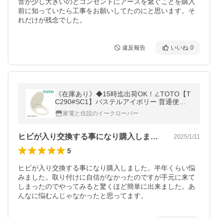
音が少し大きいのとコンセントにアースを繋ぐことを購入
前に知っていたら工事をお願いしてたのにと思います。そ
れだけが残念でした。
違反報告
いいね
0
《在庫あり》◆15時迄出荷OK！∠TOTO【T
C290#SC1】パステルアイボリー 普通便座
スタンダードタイプ 普通
家電と住設のイークローバー
ヒビが入り交換する事になり購入しました…
2025/1/11
5
ヒビが入り交換する事になり購入しました。半年くらい悩
みました。取り付けに自信がなかったのですが手元に来て
しまったのでやってみると驚くほど簡単に出来ました。あ
んなに悩むんじゃなかったと思ってます。