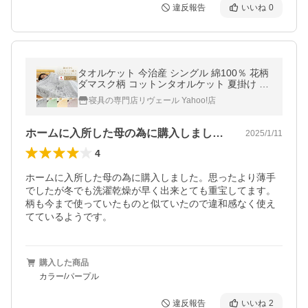
違反報告
いいね
0
タオルケット 今治産 シングル 綿100％ 花柄
ダマスク柄 コットンタオルケット 夏掛け 肌
掛け 吸水速乾 涼感 日本製 国産 ブランケッ
寝具の専門店リヴェール Yahoo!店
ト 寝具 おしゃれ 夏用
ホームに入所した母の為に購入しました。…
2025/1/11
4
ホームに入所した母の為に購入しました。思ったより薄手
でしたが冬でも洗濯乾燥が早く出来とても重宝してます。
柄も今まで使っていたものと似ていたので違和感なく使え
てているようです。
購入した商品
カラー/パープル
違反報告
いいね
2