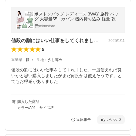
ボストンバッグ レディース 3WAY 旅行 バッ
グ 大容量55L カバン 機内持ち込み 軽量 乾湿
分離 キャリーオンバッグ 修学旅行 トラベル
mkmstore
折りたたみ 収納
値段の割にはいい仕事をしてくれました。…
2025/1/11
5
重量感
：
軽い
、
生地
：
少し薄め
値段の割にはいい仕事をしてくれました。一度使えれば良
いかと思い購入しましたがまだ何度かは使えそうです。と
てもお得感がありました
購入した商品
カラー/A01、サイズ/F
違反報告
いいね
0