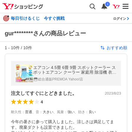
i
毎日引けるくじ 今すぐ挑戦
ログイン
gur********さんの商品レビュー
1
-
10
件 /
10
件
おすすめ順
エアコン 4.5畳 6畳 9畳 スポットクーラー ス
ポットエアコン クーラー 家庭用 除湿機 衣類
乾燥除湿機 工事不要 置き型 移動式 冷風 MA
総合通販PREMOA Yahoo!店
XZEN JCF-MX602-WH
注文してすぐにとどきました。
2023/8/23
4
耐久性
：
普通
、
音
：
大きい
、
風量
：
強い
、
効き
：
良い
今年の暑さに参って購入しました。涼しさは満足してま
す。廃棄ダクトも設置できました。
