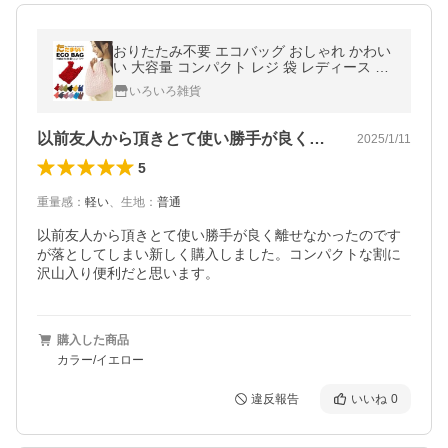
おりたたみ不要 エコバッグ おしゃれ かわい
い 大容量 コンパクト レジ 袋 レディース 買
い物 お出かけ ショッピング トート ショルダ
いろいろ雑貨
ー レディース 持ち運び
以前友人から頂きとて使い勝手が良く離せ…
2025/1/11
5
重量感
：
軽い
、
生地
：
普通
以前友人から頂きとて使い勝手が良く離せなかったのです
が落としてしまい新しく購入しました。コンパクトな割に
沢山入り便利だと思います。
購入した商品
カラー/イエロー
違反報告
いいね
0