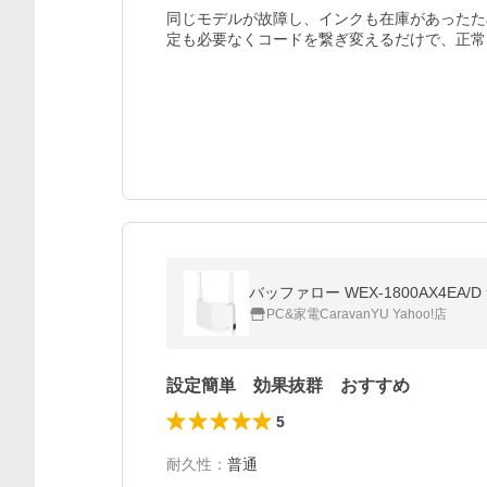
同じモデルが故障し、インクも在庫があったた
定も必要なくコードを繋ぎ変えるだけで、正常
バッファロー WEX-1800AX4EA/D 無線
PC&家電CaravanYU Yahoo!店
設定簡単 効果抜群 おすすめ
5
耐久性
：
普通