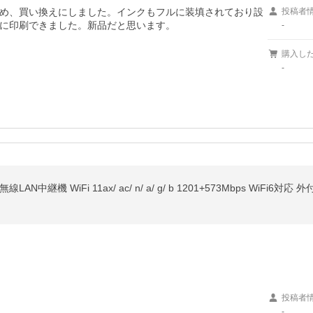
め、買い換えにしました。インクもフルに装填されており設
投稿者
に印刷できました。新品だと思います。

-
購入し
-
LAN中継機 WiFi 11ax/ ac/ n/ a/ g/ b 1201+573Mbps WiFi6対
投稿者
-