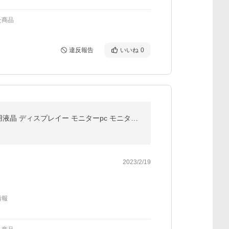
た商品
違反報告
いいね
0
美品 液晶モニター パソコンモニター HP E223 高画質 IPS 22インチワイド ディスプレイ ディスクトップ用液晶 ディスプレイー モニターpc モニター DP/VGA/HDMI
2023/2/19
情報