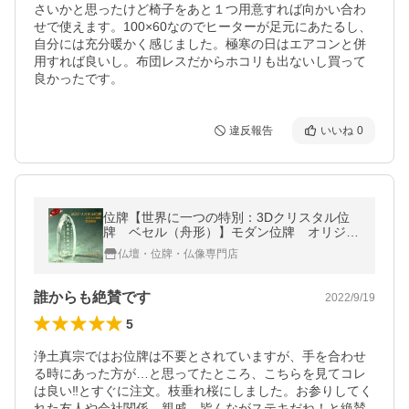
さいかと思ったけど椅子をあと１つ用意すれば向かい合わ
せで使えます。100×60なのでヒーターが足元にあたるし、
自分には充分暖かく感じました。極寒の日はエアコンと併
用すれば良いし。布団レスだからホコリも出ないし買って
良かったです。
違反報告
いいね
0
位牌【世界に一つの特別：3Dクリスタル位
牌 ベセル（舟形）】モダン位牌 オリジナ
ル位牌 オーダーメイド 送料無料
仏壇・位牌・仏像専門店
誰からも絶賛です
2022/9/19
5
浄土真宗ではお位牌は不要とされていますが、手を合わせ
る時にあった方が…と思ってたところ、こちらを見てコレ
は良い‼︎とすぐに注文。枝垂れ桜にしました。お参りしてく
れた友人や会社関係、親戚、皆んながステキだね！と絶賛