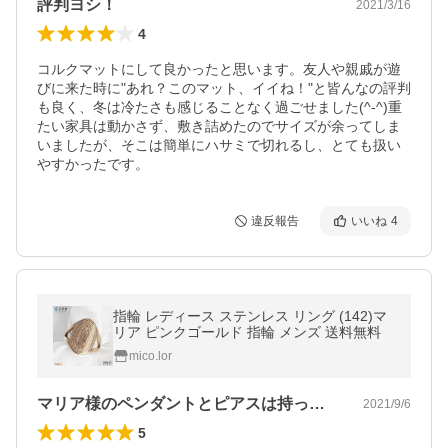
評判ヨシ！
2021/3/16
4
コルクマットにして良かったと思います。友人や親戚が遊
びに来た時に"あれ？このマット、イイね！"と皆んなの評判
も良く、冬は冷たさも感じることなく過ごせました(^-^)重
たい家具は動かさず、敷き詰めたのでサイズが余ってしま
いましたが、そこは簡単にハサミで切れるし、とても扱い
やすかったです。
違反報告
いいね
4
指輪 レディース ステンレス リング (142)マ
リア ピンクゴールド 指輪 メンズ 送料無料
mico.lor
マリア様のペンダントとピアスは持ってい…
2021/9/6
5