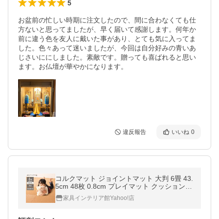
5
お盆前の忙しい時期に注文したので、間に合わなくても仕
方ないと思ってましたが、早く届いて感謝します。何年か
前に違う色を友人に戴いた事があり、とても気に入ってま
した。色々あって迷いましたが、今回は自分好みの青いあ
じさいににしました。素敵です。贈っても喜ばれると思い
ます。お仏壇が華やかになります。
違反報告
いいね
0
コルクマット ジョイントマット 大判 6畳 43.
5cm 48枚 0.8cm プレイマット クッションマ
ット 防音 フロアマット ペット ベビー おし
家具インテリア館Yahoo!店
ゃれ 犬 猫 子供 COJTM-4508