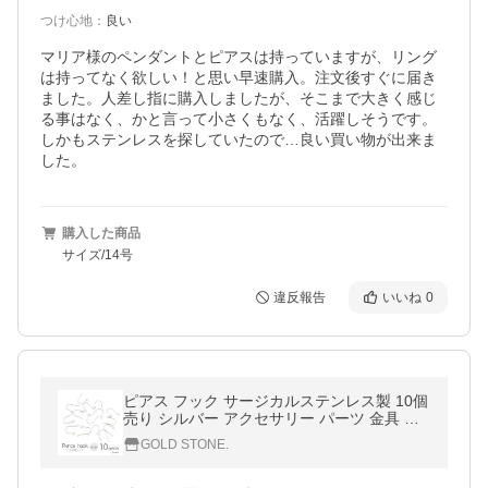
つけ心地
：
良い
マリア様のペンダントとピアスは持っていますが、リング
は持ってなく欲しい！と思い早速購入。注文後すぐに届き
ました。人差し指に購入しましたが、そこまで大きく感じ
る事はなく、かと言って小さくもなく、活躍しそうです。
しかもステンレスを探していたので…良い買い物が出来ま
した。
購入した商品
サイズ/14号
違反報告
いいね
0
ピアス フック サージカルステンレス製 10個
売り シルバー アクセサリー パーツ 金具 材
料 ハンドメイド 手作り 金属アレルギー対応
GOLD STONE.
爆買 父の日