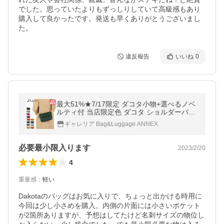
でした。思っていたよりもずっしりしていて高級感もあり
購入して良かったです。発送も早くありがとうございまし
た。
違反報告
いいね
0
最大51%★7/17限定 ダコタ小物+選べるノベ
ルティ付 当店限定色 ダコタ ショルダーバッ
グ レディース Dakota バッグ 大人 軽量 斜め
ギャレリア Bag&Luggage ANNEX
がけバッグ キューブ 1030305
必要最小限入ります
2023/2/20
4
重量感
：
軽い
Dakotaのバッグはお気に入りで、ちょっと出かける時用に
今回は少し小さめを購入。内側の片面には小さいポケット
が2箇所ありますが、予想はしてたけど名刺サイズの物位し