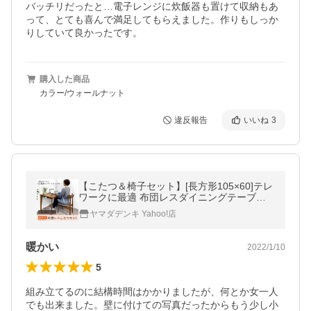
バッチリだったと…電子レンジに炊飯器も置けて収納もあ
って、とても喜んで満足してもらえました。作りもしっか
りしていて良かったです。
購入した商品
カラー/ウォールナット
違反報告
いいね
3
【こたつ＆椅子セット】[長方形105×60]テレ
ワークに最適 布団レスダイニングテーブル
こたつ（テーブル＋椅子）ブラウン YKF37A
ヤマダデンキ Yahoo!店
イスセット ヤマダセレクト
暖かい
2022/1/10
5
組み立てるのに結構時間はかかりましたが、何とか女一人
でも出来ました。壁に付けての写真だったからもう少し小