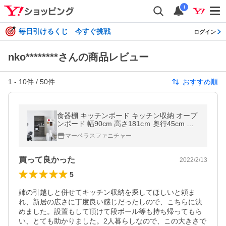
i
毎日引けるくじ 今すぐ挑戦
ログイン
nko********さんの商品レビュー
1
-
10
件 /
50
件
おすすめ順
食器棚 キッチンボード キッチン収納 オープ
ンボード 幅90cm 高さ181cｍ 奥行45cm モ
イス取付可 扉 引出 ソフトクローズ取付可 レ
マーベラスファニチャー
ンジ台 完成品 ( セル 90 )
買って良かった
2022/2/13
5
姉の引越しと併せてキッチン収納を探してほしいと頼ま
れ、新居の広さに丁度良い感じだったしので、こちらに決
めました。設置もして頂けて段ボール等も持ち帰ってもら
い、とても助かりました。2人暮らしなので、この大きさで