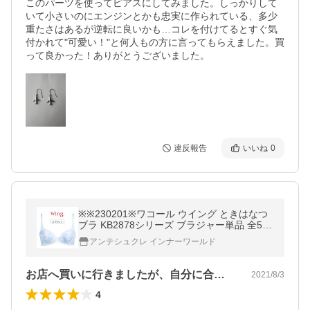
このパーツを使ってピアスにしてみました。しっかりして
いて小さいのにエンジンとかも忠実に作られている、多少
重たさはあるが逆転に良いかも…コレを付けてるとすぐ気
付かれて"可愛い！"と何人もの方に言ってもらえました。買
って良かった！ありがとうございました。
違反報告
いいね
0
※※230201※ワコール ウイング ときはなつ
ブラ KB2878シリーズ ブラジャー単品 全5色
E-F/65-80 KB2878
アンテシュクレ インナーワールド
お店へ買いに行きましたが、自分に合うサ…
2021/8/3
4