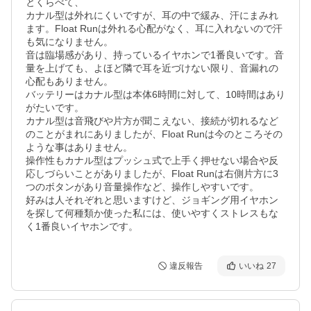
とくらべて、

カナル型は外れにくいですが、耳の中で緩み、汗にまみれ
ます。Float Runは外れる心配がなく、耳に入れないので汗
も気になりません。

音は臨場感があり、持っているイヤホンで1番良いです。音
量を上げても、よほど隣で耳を近づけない限り、音漏れの
心配もありません。

バッテリーはカナル型は本体6時間に対して、10時間はあり
がたいです。

カナル型は音飛びや片方が聞こえない、接続が切れるなど
のことがまれにありましたが、Float Runは今のところその
ような事はありません。

操作性もカナル型はプッシュ式で上手く押せない場合や反
応しづらいことがありましたが、Float Runは右側片方に3
つのボタンがあり音量操作など、操作しやすいです。

好みは人それぞれと思いますけど、ジョギング用イヤホン
を探して何種類か使った私には、使いやすくストレスもな
く1番良いイヤホンです。
違反報告
いいね
27