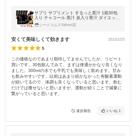
サプリ サプリメント するっと黒汁 1箱30包
入り チャコール 黒汁 炭入り青汁 ダイエット
サプリ 乳酸菌 酵素 ブラックジンジャー マカ
シードコムスYahoo!店
安くて美味しくて効きます
2023/2/25
5
この価格なのであまり期待してませんでしたが、リピート
買いです。30包飲んでみて、まずは便通がかなり良くなり
ました。300mlの水でも牛乳でも美味しく飲めます。甘み
も飲みやすいです。以前はあまり続かなかった有酸素運動
が続いてるので、体調も良くなっていると思います。飲む
だけでは痩せないと思いますが、運動が続くことで減量に
繋がっていると思います。
違反報告
いいね
1