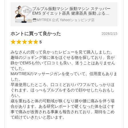
ブルブル振動マシン 振動マシン ステッパー
EMS ダイエット器具 健康器具 振動 ぶるぶ
るマシーン 筋トレ MYTREX W FIT ACTIVE
MYTREX 公式 Yahoo!ショッピング店
マイトレックス 爆買
ホントに買って良かった
2026/2/15
5
みなさんの買って良かったレビューを見て購入しました。
趣味のジョギング後に体をほぐせる物を探しており、音が
静かでEMSも付いて口コミも良い、迷うことはありません
でした。

MAYTREXのマッサージガンを使っていて、信用度もありま
した。

早速使用したところ、口コミどおりパワフルでしっかりほ
ぐれます。ほっぺもブルブルするので顔やせしたらおもし
ろい。

歳を重ねると体の可動域が狭くなり膝や腰に痛みを伴う場
合があります。ある研究レポートで硬くなった体をほぐす
事で痛みが改善される事象も報告されており、期待をこめ
て続けていきたいと思います。