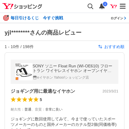
i
毎日引けるくじ 今すぐ挑戦
ログイン
yjl********さんの商品レビュー
1
-
10
件 /
198
件
おすすめ順
SONY ソニー Float Run (WI-OE610) フロー
トラン ワイヤレスイヤホン オープンイヤー
型 ながら聴き (送料無料)
eイヤホン Yahoo!ショッピング店
ジョギング用に最適なイヤホン
2023/3/21
5
耐久性
：
普通
、
音質
：
非常に良い
ジョギングに数回使用してみて、今まで使っていたスポー
ツメーカーのものと国外メーカーのカナル型2個(同価格帯)