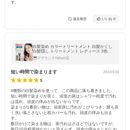
す。
違反報告
いいね
0
白髪染め カラートリートメント 白髪かくし
白髪隠し トリートメント レディース 3色展
開 男性 女性 白髪 黒 毛染め アデランス
アデランスYahoo!店
短い時間で染まります
2024/1/16
5
4種類の白髪染めを使って、この商品に落ち着きました。

短い時間で染まりが良く、浴室の床はシャワー程度で汚れ
は流れ、頭皮の痒みが出ないからです。

染まりが1番良い物は、浴室床に汚れがこびりつき、髪も良
く洗い落とさないと枕カバーも汚れ、頭皮の痒みも出ま
す。

数日かけて染まる物は、床汚れはさほどではないですが、
毎日15分程度待たないと染まらず、頭皮の痒みもじわじわ