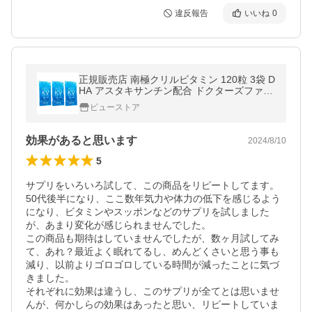
違反報告
いいね
0
正規販売店 南極クリルビタミン 120粒 3袋 D
HA アスタキサンチン配合 ドクターズファー
マシー 到着日時・時間指定不可【365日ヤマ
ビューストア
ト佐川便倉庫出荷】ネコポス便
効果があると思います
2024/8/10
5
サプリをいろいろ試して、この商品をリピートしてます。

50代後半になり、ここ数年気力や体力の低下を感じるよう
になり、ビタミンやスッポンなどのサプリを試しました
が、あまり変化が感じられませんでした。

この商品も期待はしていませんでしたが、数ヶ月試してみ
て、あれ？最近よく眠れてるし、めんどくさいと思う事も
減り、以前よりゴロゴロしている時間が減ったことに気づ
きました。

それぞれに効果は違うし、このサプリが全てとは思いませ
んが、何かしらの効果はあったと思い、リピートしていま