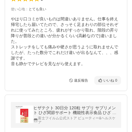
使い心地
：
とても良い
やはり口コミが良いものは間違いありません。仕事を終え
帰宅したら届いてたので、さっそく足まわりの部位それぞ
れに使ってみたところ、疲れがすっかり取れ、階段の昇り
降りが普段との違いが分かるくらい(高齢なので)違いまし
た。

ストレッチをしても痛みや硬さが思うように取れませんで
したが、たった数分でこれだけ違いが出るなんて、、、感
謝です。

音も静かでテレビを見ながら使えます。
違反報告
いいね
0
ヒザテクト 30日分 120粒 サプリ サプリメン
ト ひざ関節サポート 機能性表示食品 ひざ 関
節 富士フイルム 公式
富士フイルム公式ストア ビューティー&ヘルスケ
ア