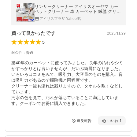
リンサークリーナー アイリスオーヤマ カー
ペットクリーナー 車 カーペット 絨毯 クリー
ナー 掃除機 大容量 RNSP-P1600 安心延長保
アイリスプラザ Yahoo!店
証対象
買って良かったです
2025/11/29
5
耐久性
：
普通
築40年のカーペットに使ってみました。長年の汚れやシミ
がすっかりとは言いませんが、だいぶ綺麗になりました。

いろいろ口コミをみて、吸引力、大容量のものを購入。音
は吸引力があるので掃除機と同程度です。

クリーナー後も濡れは残りますので、タオルを敷くなどし
ています。

汚水の色を見て、汚れが落ちていることに満足していま
す。クーポンでお得に購入できました。
違反報告
いいね
1