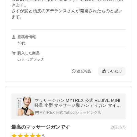
きます。

さすが髪と頭皮のアデランスさんが開発されたものと思い
ます。
投稿者情報
50代
購入した商品
カラー/ブラック
違反報告
いいね
8
マッサージガン MYTREX 公式 REBIVE MINI
軽量 小型 マッサージ機 ハンディガン マイト
レックス リバイブミニ 爆買
MYTREX 公式 Yahoo!ショッピング店
最高のマッサージガンです
2023/2/6
5