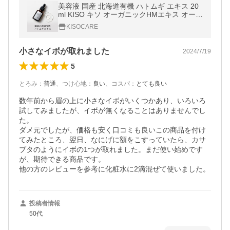
美容液 国産 北海道有機 ハトムギ エキス 20
ml KISO キソ オーガニックHMエキス オーガ
ニック ヨクイニン 高濃度 原液 潤い 保湿 肌
KISOCARE
荒れ予防 日本製 No.022 爆買
小さなイボが取れました
2024/7/19
5
とろみ
：
普通
、
つけ心地
：
良い
、
コスパ
：
とても良い
数年前から眉の上に小さなイボがいくつかあり、いろいろ
試してみましたが、イボが無くなることはありませんでし
た。

ダメ元でしたが、価格も安く口コミも良いこの商品を付け
てみたところ、翌日、なにげに額をこすっていたら、カサ
ブタのようにイボの1つが取れました。まだ使い始めです
が、期待できる商品です。

他の方のレビューを参考に化粧水に2滴混ぜて使いました。
投稿者情報
50代