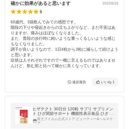
確かに効果があると思います
2025/8/18
5
60歳代、3袋飲んでみての感想です。

階段の下りや寝起きからの立ち上がりなど、まだ不安はあ
りますが、痛みはほぼなくなりました。

また、普段の歩行時に鈍いような重っくるしいような感じ
もなくなりました。

調子が良いようなので、1日4粒から3粒に減らして続けよう
と思います。

症状は人それぞれですので一概に言えるものではありませ
んけど、飲む前と比べて確かに良くなっています。
違反報告
いいね
1
ヒザテクト 30日分 120粒 サプリ サプリメン
ト ひざ関節サポート 機能性表示食品 ひざ 関
節 富士フイルム 公式
富士フイルム公式ストア ビューティー&ヘルスケ
ア