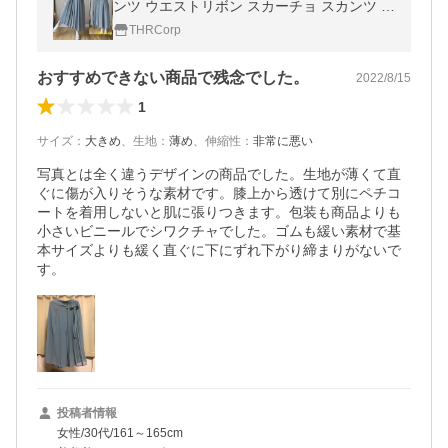
ンツ ウエストリボン スカーチョ スカンツ プ
リーツ フレア カジュアル 2022
THRCorp
おすすめできない商品で残念でした。
2022/8/15
1
サイズ
：
大きめ
、
生地
：
薄め
、
伸縮性
：
非常に悪い
写真とは全く違うデザインの商品でした。生地が薄くて直
ぐに傷が入りそうな素材です。膝上から透けて別にペチコ
ートを着用しないと肌に張りつきます。包装も商品よりも
小さいビニールでシワクチャでした。ゴムも緩い素材で基
本サイズよりも緩く直ぐに下にずれ下がり締まりがないで
す。
投稿者情報
女性/30代/161～165cm