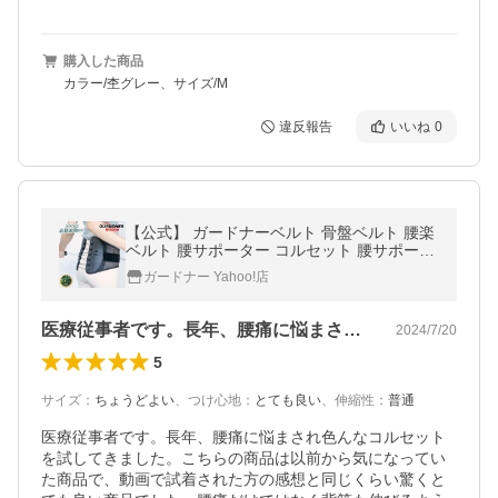
購入した商品
カラー/杢グレー、サイズ/M
違反報告
いいね
0
【公式】 ガードナーベルト 骨盤ベルト 腰楽
ベルト 腰サポーター コルセット 腰サポート
ベルト 骨盤補正 骨盤サポーター 産後 骨盤ベ
ガードナー Yahoo!店
ルト ギフト
医療従事者です。長年、腰痛に悩まされ色…
2024/7/20
5
サイズ
：
ちょうどよい
、
つけ心地
：
とても良い
、
伸縮性
：
普通
医療従事者です。長年、腰痛に悩まされ色んなコルセット
を試してきました。こちらの商品は以前から気になってい
た商品で、動画で試着された方の感想と同じくらい驚くと