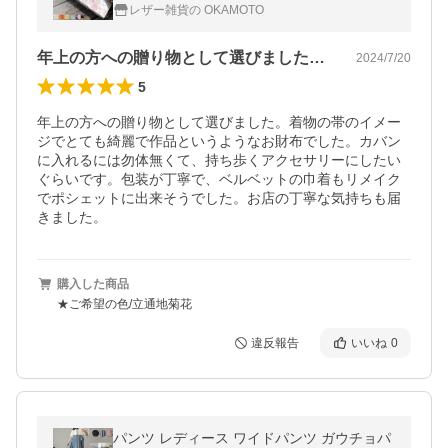
ウンド長財布 ラウンド財布 長サイフ 和風 和
レザー雑貨の OKAMOTO
柄 和 豪華 織物
年上の方への贈り物として選びました。着…
2024/7/20
5
年上の方への贈り物として選びました。着物の帯のイメー
ジでとても綺麗で作品というようなお財布でした。カバン
に入れるには勿体無くて、持ち歩くアクセサリーにしたい
ぐらいです。包装が丁寧で、ベルベットの巾着もリメイク
でポシェットに出来そうでした。お店の丁寧な気持ちも届
きました。
購入した商品
★ご希望の色/立通地菊花
違反報告
いいね
0
パンツ レディース ワイドパンツ ガウチョパ