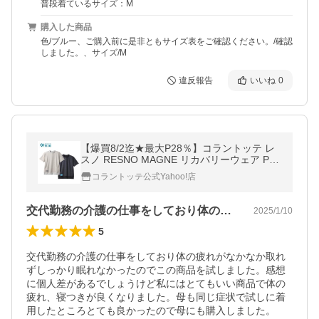
普段着ているサイズ：M
購入した商品
色/ブルー、ご購入前に是非ともサイズ表をご確認ください。/確認
しました。、サイズ/M
違反報告
いいね
0
【爆買8/2迄★最大P28％】コラントッテ レ
スノ RESNO MAGNE リカバリーウェア PL
US ショートスリーブ 半袖シャツ メンズ 磁
コラントッテ公式Yahoo!店
気 パジャマ ギフト
交代勤務の介護の仕事をしており体の疲れ…
2025/1/10
5
交代勤務の介護の仕事をしており体の疲れがなかなか取れ
ずしっかり眠れなかったのでこの商品を試しました。感想
に個人差があるでしょうけど私にはとてもいい商品で体の
疲れ、寝つきが良くなりました。母も同じ症状で試しに着
用したところとても良かったので母にも購入しました。