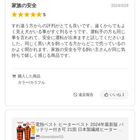
家族の安全
2024/3/29
5
すれ違う方からの評判がとても良いです。遠くからでもよ
く見え犬がいる事がすぐ判るそうです。運転手の方も同じ
事を言われて、安全に運転が出来ますと話してくださいま
した。同じく黒い犬を飼ってる方からどこで売っているの
かよく聞かれます。家族の安全を守る飼い主さんが同じ気
持ちで嬉しく感じる商品です。
購入した商品
カラー/カラフル
違反報告
いいね
1
電熱ベスト ヒーターベスト 2024年最新版 バ
ッテリー付き可 21箇 日本製繊維ヒーター 電
気ベスト 発熱ベスト 三段階温度調節 USB式
cloverstore55
給電 ワークマン 防寒 ベスト