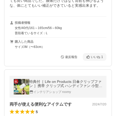
ても良い商品でした。腰痛だけではなく背筋も伸びるよう
な、体にとてもいい補正ができていると実感出来ます。
投稿者情報
女性/40代/161～165cm/56～60kg
普段着ているサイズ：L
購入した商品
サイズ/M（〜83cm）
違反報告
いいね
1
特典付［ Life on Products 日傘クリップファ
ン ］携帯 クリップ式 ハンディファン 小型
扇風機 軽量 USB 充電式 コンパクト ライフ
インテリアショップ roomy
オンプロダクツ LCAF008
両手が使える便利なアイテムです
2024/7/20
5