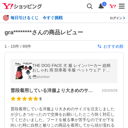
i
毎日引けるくじ 今すぐ挑戦
ログイン
gra********さんの商品レビュー
1
-
10
件 /
89
件
おすすめ順
THE DOG FACE 犬 服 レインパーカー 総柄
おしゃれ 雨 防寒着 冬服 ペットウェア ドッ
グウェア 小型犬 中型犬
plumber
普段着用している洋服より大きめのサイズ…
2024/3/29
5
普段着用している洋服より大きめのサイズを注文しました
が少しきつかったので交換をお願いしたところ快く対応し
てくださいました。フードを被る事が苦手なのですが下を
向いた時に自然と被りこの商品を着用してから頭が濡れる