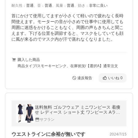
耐久性
：
普通
、
音
：
普通
、
風量
：
普通
、
効き
：
非常に良い
首にかけて使用してますが小さくて軽いので疲れなく長時
間使えます。モーターの音が小さめで仕事中に使用しても
周囲に迷惑をかけることもなく、周囲の声もきちんと聞こ
えます。下げる位置を調節すると、マスクをしていても顔
に風が来るのでマスク内が汗で蒸れなくなりました。
購入した商品
商品タイプ/スモーキーピンク、在庫状況/【選択A】通常注文
違反報告
いいね
0
送料無料 ゴルフウェア ミニワンピース 着痩
せ レディース ショート丈 ワンピース Aライ
ン ポロシャツ スポーツワンピース 夏 おしゃ
サフラン
れ モノトー
ウエストラインに余裕が無いです
2024/7/15