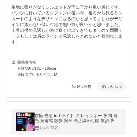
生地に張りがなくシルエットが下に下がり重い感じです。
パンツに付いているシフォンの覆い布、後ろから見るとス
カートのようなデザインになるのかと思ってましたがデザ
インに添わない薄い生地で無い方が良いかと思いました。
上着の襟の見返しが表に直ぐに出てきてしまうので両面テ
ープもしくは肩のラインで見返しをとめないと着崩れしま
す。
投稿者情報
女性/30代/161～165cm
普段着ているサイズ：M
違反報告
いいね
0
首輪 光る led ライト 犬 レインボー 夜間 発
光 充電式 散歩 安全 長さ調節可能 散歩 夜 さ
んぽ 事故防止 ランニング 自転車 ベビーカー
りの助商店
ランドセル