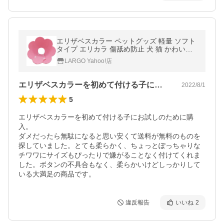
エリザベスカラー ペットグッズ 軽量 ソフト
タイプ エリカラ 傷舐め防止 犬 猫 かわいい
お花 ピンク Mサイズ ((S
LARGO Yahoo!店
エリザベスカラーを初めて付ける子にお試…
2022/8/1
5
エリザベスカラーを初めて付ける子にお試しのために購
入。

ダメだったら無駄になると思い安くて送料が無料のものを
探していました。とても柔らかく、ちょっとぽっちゃりな
チワワにサイズもぴったりで嫌がることなく付けてくれま
した。ボタンの不具合もなく、柔らかいけどしっかりして
いる大満足の商品です。
違反報告
いいね
2