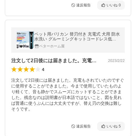
違反報告
いいね
0
ペット用バリカン 替刃付き 充電式 犬用 防水
水洗い グルーミングキットコードレス低ノ
イズ USBプロフェッショナルシェーバーバ
ベターホーム屋
リカン猫用かみそり
注文して2日後には届きました。充電もさ…
2023/2/22
4
注文して2日後には届きました。充電もされていたのですぐ
に使用することができました。今まで使用していたものよ
り軽くて、音も静かでスムーズにカットすることができま
した。残念なのは説明書が日本語ではないこと。図を見れ
ば普通に使うぶんには大丈夫ですが、替え刃の交換は難し
そうです。
違反報告
いいね
5