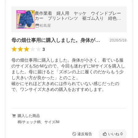
農作業着 婦人用 ヤッケ ウインドブレー
カー プリントパンツ 裾ゴム入り 紺色
系 撥水加工 両側・後ポケット YH-P2B
松島屋
クリックポスト配送
母の畑仕事用に購入しました。身体が小さ…
2026/5/18
3
母の畑仕事用に購入しました。身体が小さく、着ている服
のサイズもSかMなので、今回も迷わずにMサイズを購入し
ました。母に届けると「ズボンの上に履くのだからもう少
し大きい方が良かった」とのこと。

確かにそれほど大きめには作られていない感じだったの
で、ワンサイズ大きめの購入をおすすめします。

購入した商品
柄/チェック柄、サイズ/M
違反報告
いいね
0