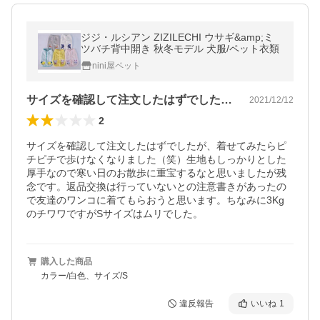
ジジ・ルシアン ZIZILECHI ウサギ&amp;ミ
ツバチ背中開き 秋冬モデル 犬服/ペット衣類
nini屋ペット
サイズを確認して注文したはずでしたが、…
2021/12/12
2
サイズを確認して注文したはずでしたが、着せてみたらピ
チピチで歩けなくなりました（笑）生地もしっかりとした
厚手なので寒い日のお散歩に重宝するなと思いましたが残
念です。返品交換は行っていないとの注意書きがあったの
で友達のワンコに着てもらおうと思います。ちなみに3Kg
のチワワですがSサイズはムリでした。
購入した商品
カラー/白色、サイズ/S
違反報告
いいね
1