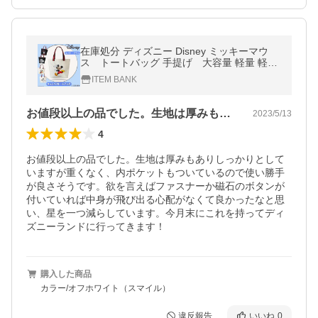
在庫処分 ディズニー Disney ミッキーマウ
ス トートバッグ 手提げ 大容量 軽量 軽い
カジュアル 通勤バッグ レディース メン
ITEM BANK
ズ シンプル 送料無料
お値段以上の品でした。生地は厚みもあり…
2023/5/13
4
お値段以上の品でした。生地は厚みもありしっかりとして
いますが重くなく、内ポケットもついているので使い勝手
が良さそうです。欲を言えばファスナーか磁石のボタンが
付いていれば中身が飛び出る心配がなくて良かったなと思
い、星を一つ減らしています。今月末にこれを持ってディ
ズニーランドに行ってきます！
購入した商品
カラー/オフホワイト（スマイル）
違反報告
いいね
0