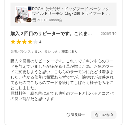
POCHI (ポチ)ザ・ドッグフード ベーシック
ワイルドサーモン 1kg×2個 ドライフード 総
合栄養食
POCHI Yahoo!店
購入２回目のリピーターです。これまでチ…
2026/1/10
4
栄養バランス
：
良い
、
食いつき
：
非常に良い
購入２回目のリピーターです。これまでチキン中心のフー
ドを与えていましたが痒がる仕草が増えた為、お魚のフー
ドに変更しようと思い、こちらのサーモンにたどり着きま
した。痒がる仕草は相変わらずですが、涙やけが改善され
てきたのでこちらのフードを続けてしばらく様子をみるこ
とにしました。

原材料等、総合的にみても他社のフードと比べるとコスパ
の良い商品だと思います。
違反報告
いいね
0