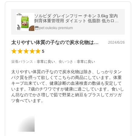
ソルビダ グレインフリー チキン 3.6kg 室内
飼育体重管理用 ダイエット 低脂肪 低カロリ
ー 減量 オーガニック ドッグフード SOLVID
pet oukoku premium
A
太りやすい体質の子なので炭水化物は除き…
2024/6/26
5
栄養バランス
：
非常に良い
、
食いつき
：
非常に良い
太りやすい体質の子なので炭水化物は除き、しっかりタン
パク質を摂って欲しくてこちらの商品にしています。体重
キープ出来ていて、健康診断の血液検査の数値も安定して
います。7歳のチワワですが健康に過ごしています。食いし
ん坊なのでかさ増しで茹で野菜と納豆をプラスしてガツガ
ツ食べています。