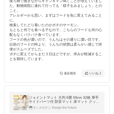
後ろ脚で掻きながらキャンキャン鳴くことが増えていまし
た。動物病院に連れて行っても「様子をみましょう」との
こと。

アレルギーかも思い、まずはフードを魚に変えてみること
に。

検索してたどり着いたのがポチのサーモン。

もともと何でも食べる子なので、こちらのフードも何の心
配もなくバクバク食べています。

フードの色が濃いので、うんちはその通りに濃い目です。
以前のフードの時より、うんちの状態は柔らかい感じで排
便がスムーズでした。

ポチに変えてからまだ３日ほどですが、痒みが軽減するこ
とを期待しています。
違反報告
いいね
1
ジョイントマット 大判 6畳 59cm 32枚 厚手
サイドパーツ付 防音マット 床マット クッシ
ョンマット プレイマット パズルマット ベビ
タンスのゲン Design the Future
ー 防音 騒音