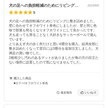
犬の足への負担軽減のためにリビングに敷…
2024/9/5
5
犬の足への負担軽減のためにリビングに敷き詰めました。
壁に合わせてオフホワイト単色にしましたが、壁と同じ色
味で部屋も明るくなりオフホワイトにして良かったです。
犬も走っても滑ることなく大好きなサッカーボールで遊ん
でいます。

とりあえず犬の歩く所だけと思い6畳分を購入。結局全部に
敷き詰めたくなって翌日には3畳分を追加注文しました。大
満足の買い物でした。

2枚程少し汚れのあるマットがありましたが角の方の目立た
ない場所に設置したので気になりませんでした。
購入した商品
■カラー/オフホワイト単色
違反報告
いいね
0