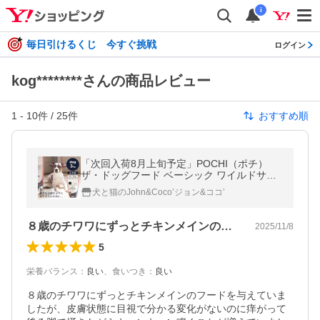
i
毎日引けるくじ 今すぐ挑戦
ログイン
kog********さんの商品レビュー
1
-
10
件 /
25
件
おすすめ順
「次回入荷8月上旬予定」POCHI（ポチ）
ザ・ドッグフード ベーシック ワイルドサー
モン 3kg ドライフード 小粒 犬 グレインフリ
犬と猫のJohn&Coco’ジョン&ココ’
ー 低脂肪 全年齢【公式販売店】
８歳のチワワにずっとチキンメインのフー…
2025/11/8
5
栄養バランス
：
良い
、
食いつき
：
良い
８歳のチワワにずっとチキンメインのフードを与えていま
したが、皮膚状態に目視で分かる変化がないのに痒がって