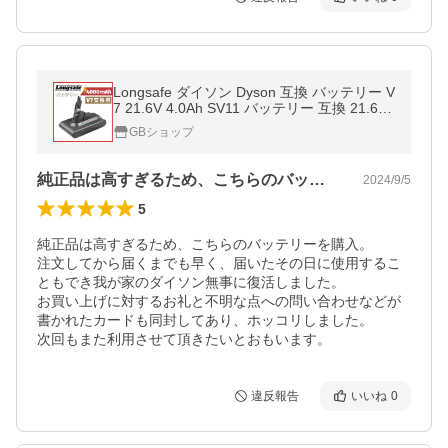
Longsafe ダイソン Dyson 互換 バッテリー V
7 21.6V 4.0Ah SV11 バッテリー 互換 21.6V
V7Animal Motorhead Absolute Fluffy slim (V
GBショップ
7/1個)
純正品は高すぎるため、こちらのバッテリ…
2024/9/5
5
純正品は高すぎるため、こちらのバッテリーを購入。

注文してから届くまでも早く、届いたその日に使用するこ
ともでき我が家のダイソン無事に復活しました。

お買い上げに対するお礼と不明な点への問い合わせなどが
書かれたカードも同封してあり、ホッコリしました。

次回もまた利用させて頂きたいとおもいます。
違反報告
いいね
0