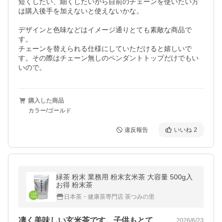
短くしたい、細くしたいから自前のチェーンを使いたい方
は購入後手を加えないと使えないかな。

デザインと色味などはイメージ通りとても素敵な商品で
す。

チェーンを替えられる仕様にしていただけると嬉しいで
す。その際はチェーン無しのペンダントトップだけでもい
いので。
購入した商品
カラー/ゴールド
違反報告
いいね
2
緑茶 粉末 業務用 粉末玄米茶 大容量 500g入
お得 粉末茶
日本茶・健康茶専門店 茶つみの里
凄く美味しい玄米茶です。子供もとても気…
2026/6/23