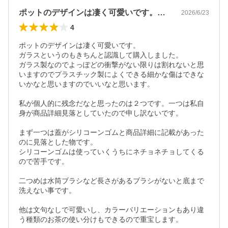
ポットのデザインは凄く可愛いです。ガラ…
2026/6/23
4
ポットのデザインは凄く可愛いです。

ガラスというのもきちんと認識して購入しました。

ガラス製なのでよっぽどの衝撃がない限りは割れないと思
いますのでプラスチック製によくできる細かな傷はできな
いかなと思いますのでいいなと思います。

私が個人的に残念だなと思ったのは２つです。一つは私自
身が商品詳細見落としていたので申し訳ないです。

まず一つは蓋がシリコーンゴムと商品詳細に記載があった
のに見落とした物です。

シリコーンゴムは使っていくうちにネチョネチョしてくる
ので苦手です。

二つめは水筒ブラシなど長さがあるブラシがないと底まで
洗えない事です。

他は文句なしで可愛いし、カラーバリエーションもあり違
う種類のお茶の使い分けもできるので重宝します。