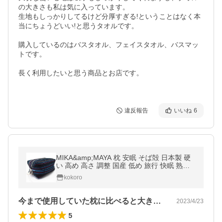
の大きさも私は気に入っています。

生地もしっかりしてるけど分厚すぎる!ということはなく本
当にちょうどいい!と思うタオルです。

購入しているのはバスタオル、フェイスタオル、バスマッ
トです。

長く利用したいと思う商品とお店です。

違反報告
いいね
6
MIKA&amp;MAYA 枕 安眠 そば殻 日本製 硬
い 高め 高さ 調整 国産 低め 旅行 快眠 熟睡
首 頭 肩 固め (ネイビー)
kokoro
今まで使用していた枕に比べると大きさが…
2023/4/23
5