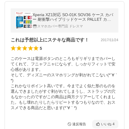
Xperia XZ1対応 SO-01K SOV36 ケース カバ
ー 耐衝撃ハイブリッドケース PALLET カラ
ー シンプル オシャレ 耐衝撃 LEPLUS LP-XP
スマホカバー専門店 ドレスマ
XZ1HVC**
これは予想以上にステキな商品です！
2017/11/24
5
このケースは電源ボタンのところもギリギリまでカバーし
てくれて、フニャフニャにならず、しっかりフィットで安
心感があります。

そして、ディズニーのスマホリングが剥がれてこない(*´∀｀
*)

これかなりポイント高いです。今までよく似た形のものを
選んできましたがすぐ剥がれてしまうし、ストラップの穴
もなかったのですがこの商品は両方クリアーしてくれまし
た。もし壊れたりしたらリピートするつもりなので、おス
スメできる商品だと思います(*´∀｀*)
違反報告
いいね
4