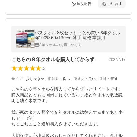
違反報告
いいね
1
バスタオル 8枚セット まとめ買い 8年タオル
綿100% 60×130cm 薄手 速乾 業務用
8年タオルのお店ふわりら
こちらの８年タオルを購入してからずっと…
2024/4/17
5
サイズ
：
少し大きめ
、
肌触り
：
良い
、
吸水力
：
良い
、
生地
：
普通
こちらの８年タオルを購入してからずっとリピートです。

購入商品とともに同封されているお手紙とタオルの取扱説
明も凄く素敵です。

我が家のタオル類全て８年タオルに総替えするまであと少
しです（笑）

ちょこちょこと追加購入させていただきます。

大切な使い心地は吸水もしっかりしてくれますし、タオル