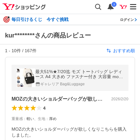
i
毎日引けるくじ 今すぐ挑戦
ログイン
kur********さんの商品レビュー
1
-
10
件 /
167
件
おすすめ順
最大51%★7/20迄 モズ トートバッグ レディ
ース A4 大きめ ファスナー付き 大容量 moz
バッグ 軽量 通勤 ブランド かわいい 12L キ
ギャレリア Bag&Luggage
ャリーオン ZZRK ZZRK-06
MOZの大きいショルダーバッグが欲しく…
2026/2/20
4
重量感
：
軽い
、
生地
：
厚め
MOZの大きいショルダーバッグが欲しくなりこちらを購入
しました。
