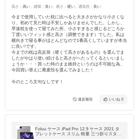
高さ
：
高い
、
縫製
：
良い
、
硬さ
：
硬い
、
通気性
：
良い
今まで使用していた枕に比べると大きさがかなり小さくな
り、初めて見た時は不安しかありませんでした。しかし、
早速枕を使って寝てみた所、小さすぎると感じるどころか
丁度いいフィット感と高さ（調整できます）でした。私は
横向きで寝る事がほとんどなので1番高くしていますが本当
に良い!です。

今までの枕は高反発（硬くて高さがあるもの）を選んでま
したがやはり使い続けると高さがへたってくるといいまし
ょうか・・・買った時のまま維持というのは不可能な為、
今回買い替えに蕎麦殻を選んでみました！

今のところ文句なしです！
違反報告
いいね
0
Foluu ケース iPad Pro 12.9 ケース 2021 タ
ブレットケース スリム 軽量 三つ折りスタン
ド スマート PU ケース カバー 自