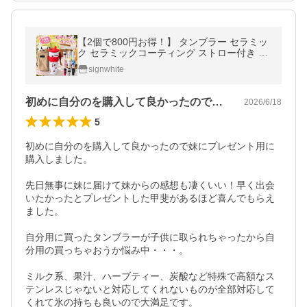
【2個で800円お得！】 タンブラー セラミッ
ク セラミックコーティング ストロー付き す
ずらん ストロー付きタンブラー 水筒 持ち運
signwhite
び マグボトル
初めに自分のを購入して良かったので妹に…
2026/6/18
5
初めに自分のを購入して良かったので妹にプレゼント用に
購入しました。

先日無事に妹に届けて妹からの感想も凄くいい！早く出会
いたかったとプレゼントした甲斐があるほど喜んでもらえ
ました。

自分用に買ったタンブラーが子供に取られちゃったから自
分用の買っちゃおうか悩み中・・・。

ミルク系、果汁、ハーブティー、炭酸など特殊で高額なス
テンレスじゃないと対応してくれないものが全部対応して
くれて氷の持ちも良いので大満足です。
