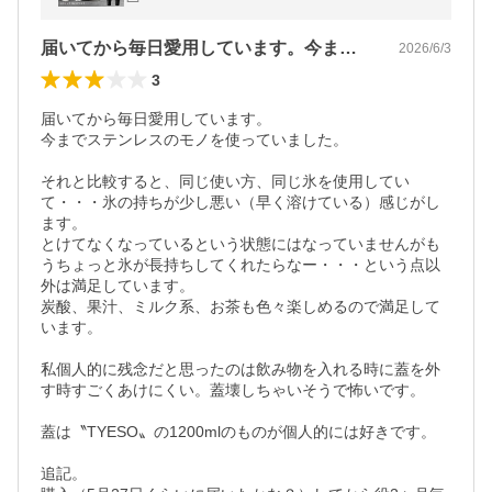
セラミック タンブラー
届いてから毎日愛用しています。今までス…
2026/6/3
3
届いてから毎日愛用しています。

今までステンレスのモノを使っていました。

それと比較すると、同じ使い方、同じ氷を使用してい
て・・・氷の持ちが少し悪い（早く溶けている）感じがし
ます。

とけてなくなっているという状態にはなっていませんがも
うちょっと氷が長持ちしてくれたらなー・・・という点以
外は満足しています。

炭酸、果汁、ミルク系、お茶も色々楽しめるので満足して
います。

私個人的に残念だと思ったのは飲み物を入れる時に蓋を外
す時すごくあけにくい。蓋壊しちゃいそうで怖いです。

蓋は〝TYESO〟の1200mlのものが個人的には好きです。

追記。
