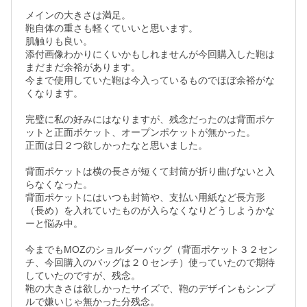
メインの大きさは満足。

鞄自体の重さも軽くていいと思います。

肌触りも良い。

添付画像わかりにくいかもしれませんが今回購入した鞄は
まだまだ余裕があります。

今まで使用していた鞄は今入っているものでほぼ余裕がな
くなります。

完璧に私の好みにはなりますが、残念だったのは背面ポケ
ットと正面ポケット、オープンポケットが無かった。

正面は日２つ欲しかったなと思いました。

背面ポケットは横の長さが短くて封筒が折り曲げないと入
らなくなった。

背面ポケットにはいつも封筒や、支払い用紙など長方形
（長め）を入れていたものが入らなくなりどうしようかな
ーと悩み中。

今までもMOZのショルダーバッグ（背面ポケット３２セン
チ、今回購入のバッグは２０センチ）使っていたので期待
していたのですが、残念。

鞄の大きさは欲しかったサイズで、鞄のデザインもシンプ
ルで嫌いじゃ無かった分残念。
