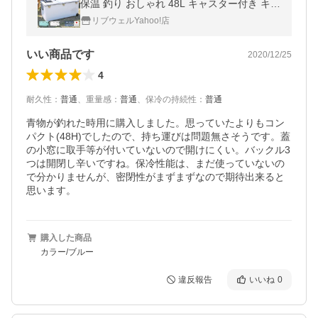
保温 釣り おしゃれ 48L キャスター付き キャ
ンプ用品 保冷バッグ ホリデーランドクーラ
リブウェルYahoo!店
ー48H
いい商品です
2020/12/25
4
耐久性
：
普通
、
重量感
：
普通
、
保冷の持続性
：
普通
青物が釣れた時用に購入しました。思っていたよりもコン
パクト(48H)でしたので、持ち運びは問題無さそうです。蓋
の小窓に取手等が付いていないので開けにくい。バックル3
つは開閉し辛いですね。保冷性能は、まだ使っていないの
で分かりませんが、密閉性がまずまずなので期待出来ると
思います。
購入した商品
カラー/ブルー
違反報告
いいね
0