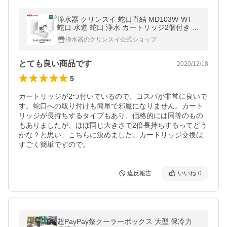
浄水器 クリンスイ 蛇口直結 MD103W-WT
蛇口 水道 蛇口 浄水 カートリッジ2個付き 塩
素除去 蛇口浄水器 浄水機 [MD103W-WT]
浄水器のクリンスイ公式ショップ
とても良い商品です
2020/12/18
5
カートリッジが2つ付いているので、コスパが非常に良いで
す。蛇口への取り付けも簡単で邪魔になりません。カート
リッジが長持ちするタイプもあり、価格的には同等のもの
もありましたが、ほぼ同じ大きさで2倍長持ちするってどう
かな？と思い、こちらに決めました。カートリッジ交換は
すごく簡単ですので。
違反報告
いいね
0
超PayPay祭クーラーボックス 大型 保冷力