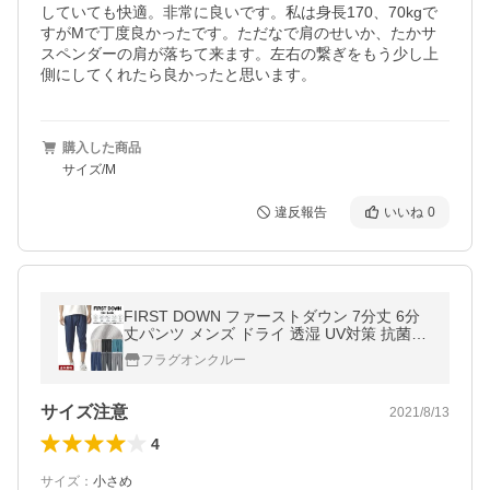
していても快適。非常に良いです。私は身長170、70kgで
すがMで丁度良かったです。ただなで肩のせいか、たかサ
スペンダーの肩が落ちて来ます。左右の繋ぎをもう少し上
側にしてくれたら良かったと思います。
購入した商品
サイズ/M
違反報告
いいね
0
FIRST DOWN ファーストダウン 7分丈 6分
丈パンツ メンズ ドライ 透湿 UV対策 抗菌防
臭 軽量 ドライメッシュ イージーパンツ ジョ
フラグオンクルー
ガー B3A セール【パケ1】 爆買
サイズ注意
2021/8/13
4
サイズ
：
小さめ