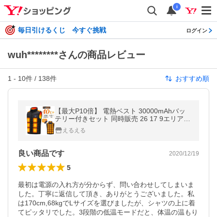
i
毎日引けるくじ 今すぐ挑戦
ログイン
wuh********さんの商品レビュー
1
-
10
件 /
138
件
おすすめ順
【最大P10倍】 電熱ベスト 30000mAhバッ
テリー付きセット 同時販売 26 17 9エリア
ヒーターベスト メンズ レディース USB 3段
えるえる
階 アウトドア
良い商品です
2020/12/19
5
最初は電源の入れ方が分からず、問い合わせしてしまいま
した。丁寧に返信して頂き、ありがとうございました。私
は170cm,68kgでLサイズを選びましたが、シャツの上に着
てピッタリでした。3段階の低温モードだと、体温の温もり