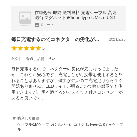
在庫処分 即納 送料無料 充電ケーブル 高速
磁石 マグネット iPhone type-c Micro USB 急
速充電 ス
ボニート
毎日充電するのでコネクターの劣化が気に…
2021/2/20
5
耐久性
：
普通
、
品質
：
良い
毎日充電するのでコネクターの劣化が気になってました
が、これなら安心です。充電しながら携帯を使用すると外
れることはありますが、磁力が強いので充電だけなら全く
問題ありません。LEDライトが明るいので暗い部屋でも使
用できますが、明る過ぎるのでスイッチ付きコンセントが
あると良いです。
購入した商品
ケーブル/1Mケーブル(シルバー)、コネクタ/Type-C端子＋ケーブ
ル