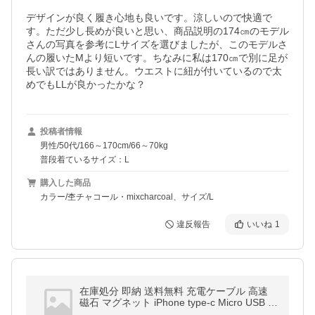
デザインが良く履き心地も良いです。涼しいので快適で
す。ただ少し長めが良いと思い、商品説明の174㎝のモデル
さんの写真を参考にLサイズを選びましたが、このモデルさ
んの履いたMより短いです。ちなみに私は170㎝で別に足が
長い訳ではありません。ウエストに紐が付いているので太
めでもLLが良かったかな？
投稿者情報
男性/50代/166～170cm/66～70kg
普段着ているサイズ：L
購入した商品
カラー/杢チャコール・mixcharcoal、サイズ/L
違反報告
いいね
1
在庫処分 即納 送料無料 充電ケーブル 高速
磁石 マグネット iPhone type-c Micro USB 急
速充電 ス