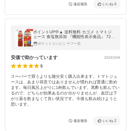
違反報告
いいね
0
ポイントUP中▲ 送料無料 カゴメ トマトジ
ュース 食塩無添加 『機能性表示食品』 720
mlスマートペットボトル 30本(15本×2ケー
ポケットコンビニ ヤフー店
ス) 野菜ジュース 爆買
安価で助かっています
2024/10/4
5
スーパーで買うよりも随分安く購入出来ます。トマトジュ
ースは、あまり得意ではありませんが慣れれば普通に飲め
ます。毎日風呂上がりに1杯飲んでいます。黒酢も飲んでい
るので、どちらが効果あるのか分かりませんが、血圧は下
がり薬を飲まなくて良い状況です。今後も飲み続けようと
思います。
違反報告
いいね
2