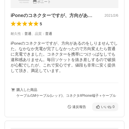
ボニート
iPoneのコネクターですが、方向があ…
2021/2/6
5
耐久性
：
普通
、
品質
：
普通
iPoneのコネクターですが、方向があるのをしりませんでし
た。なかなか充電が完了しなかったので方向変えたら普通
に充電できました。コネクターを携帯につけっぱなしでも
違和感ありません。毎日ソケットを抜き差しするので破損
が心配でしたが、これで安心です。値段も非常に安く提供
して頂き、満足しています。
購入した商品
ケーブル/1Mケーブル(レッド)、コネクタ/iPhone端子＋ケーブル
違反報告
いいね
0