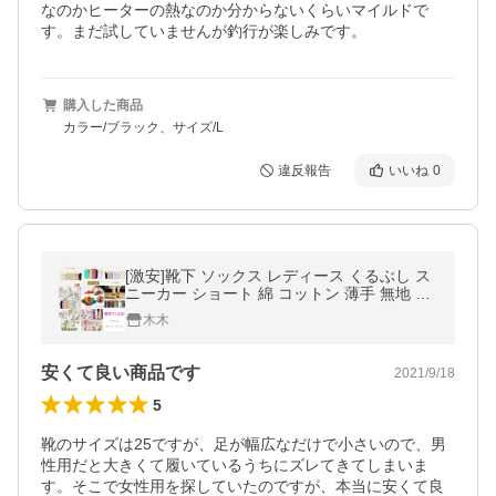
なのかヒーターの熱なのか分からないくらいマイルドで
す。まだ試していませんが釣行が楽しみです。
購入した商品
カラー/ブラック、サイズ/L
違反報告
いいね
0
[激安]靴下 ソックス レディース くるぶし ス
ニーカー ショート 綿 コットン 薄手 無地 送
料無料 黒 白 ホワイト ブラック グレー
木木
安くて良い商品です
2021/9/18
5
靴のサイズは25ですが、足が幅広なだけで小さいので、男
性用だと大きくて履いているうちにズレてきてしまいま
す。そこで女性用を探していたのですが、本当に安くて良