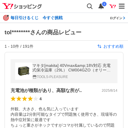
i
毎日引けるくじ 今すぐ挑戦
ログイン
tol********さんの商品レビュー
1
-
10
件 /
191
件
おすすめ順
マキタ[makita] 40Vmax&amp;18V対応 充電
式保冷温庫（29L） CW004GZO（オリー
ブ・本体のみ / バッテリ・充電器別売）
TOOLS-PLEASURE
充電池が種類があり、高額な所が‥
2025/8/14
4
外観、大きさ、色も気に入っています

内容量は2分割可能なタイプで問題無く使用でき、現場等の
熱中症対策に最適です

ちょっと重さがネックですがコマが付属しているので問題