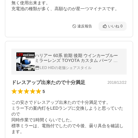
無く使用出来ます。

充電池の種類が多く、高額なのが星一つマイナスです。
違反報告
いいね
0
ハリアー 60系 前期 後期 ウインカーブルー
ミラーレンズ TOYOTA カスタム パーツ シ
ェアスタイル 爆買
LED HIDの老舗シェアスタイル
ドレスアップ出来たので十分満足
2018/12/22
5
この安さでドレスアップ出来たので十分満足です。

ミラー下の案内灯をLEDランプに交換しようと思っていた
ので

同時作業で1時間くらいでした。

標準ミラーは、電熱付でしたので今後、曇り具合を確認し
ます。