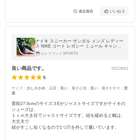
違反報告
いいね
3
ナイキ スニーカー サンダル メンズ レディー
ス NIKE コート レガシー ミュール キャンバ
ス シューズ クロッグ 靴 ブラック 黒 db3970
エレファントSPORTS
良い商品です。
2021/8/31
5
サイズ
：
少し小さめ
、
品質
：
良い
、
履き心地
：
良い
、
履きやすさ
：
普
通
普段27.0cmのサイズ３Eがジャストサイズですがナイキの
シューズは、

１ｃｍ大き目でジャストサイズです。紐を緩めると幅は、
大丈夫で

紐がすこし短くなるので1つ穴を外して履いています。