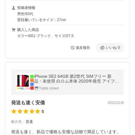
投稿者情報
男性/50代
普段履いているサイズ：27cm
購入した商品
カラー/001-ブラック、サイズ/27.5
違反報告
いいね
0
iPhone SE2 64GB 第2世代 SIMフリー 新
品・未使用 白ロム本体 2020年発売 アイフォ
ン iphonese2 iphone se2 最安 指紋認証 4G i
Triple crown
phone se 本体
発送も速く安価
2022/11/9
5
耐久性
：
普通
発送も速く、新品で価格も安価な品物で満足しています。
