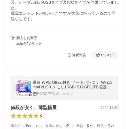
又、ケーブル線がUSBタイプ及びCタイプが付属していまし
た。

電源コンセントが無かったですが大量に持っているので問
題なしです。
購入した商品
本体色/ブラック
違反報告
いいね
0
爆買 WPS Office付き ノートパソコン Win11
intel N150 メモリ16GB+512GB(1TB増設可)
GemiBook XPro 冷却ファン ビジネス 大学生
DOOGEE公式ショップ
軽量 14インチ プレゼント
値段が安く、薄型軽量
2024/12/30
5
耐久性
：
壊れにくい
、
充電の持ち
：
良い
、
音質
：
良い
、
画質
：
良い