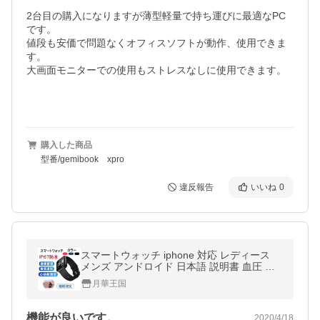
2台目の購入になりますが薄型軽量で持ち運びに最適なPC
です。

値段も安価で問題なくオフィスソフトが動作、使用できま
す。

大画面モニターでの使用もストレスなしに使用できます。

購入した商品
型番/gemibook xpro
違反報告
いいね
0
スマートウォッチ iphone 対応 レディース
メンズ アンドロイド 日本語 説明書 血圧 防
水 スポーツ 2020最新 日本語 LINE対応 腕時
月華王国
計
機能が良いです。
2020/4/18