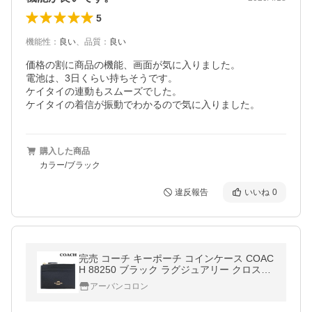
5
機能性
：
良い
、
品質
：
良い
価格の割に商品の機能、画面が気に入りました。

電池は、3日くらい持ちそうです。

ケイタイの連動もスムーズでした。

ケイタイの着信が振動でわかるので気に入りました。
購入した商品
カラー/ブラック
違反報告
いいね
0
完売 コーチ キーポーチ コインケース COAC
H 88250 ブラック ラグジュアリー クロスグ
レーン レザー ミニ ID キーリング スキニー I
アーバンコロン
MBLK アウトレット