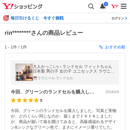
i
毎日引けるくじ 今すぐ挑戦
ログイン
rin********さんの商品レビュー
1
-
1
件 /
1
件
おすすめ順
大人かっこいい ランドセル フィットちゃん
日本製 男の子 女の子 ユニセックス ラヴニー
ル クラシック おしゃれ シンプル 2027 A4フ
ラヴニール ランドセル
ラットファイル対応 軽量
今回、グリーンのランドセルを購入しまし…
2018/2/5
5
今回、グリーンのランドセルを購入しました。写真と実物
が、どのくらい同じなのか、届くまでドキドキしました
が、商品が届いて箱を開けてみると、高級感溢れるデザイ
ン&シックなグリーン色で、まさにイメージ通りでした。
