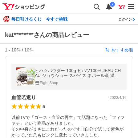
i
毎日引けるくじ 今すぐ挑戦
ログイン
kat********さんの商品レビュー
1
-
10
件 /
16
件
おすすめ順
ヒハツパウダー 100g ヒハツ100% JEAU CH
AU ジョウショー スパイス ネパール産 温活
選別品 ロングペッパー 香辛料 無添加 無農薬
Eight Shop
長胡椒 胡椒 超PayPay祭
血管若返り
2022/4/16
5
以前TVで「ゴースト血管の再生」で話題になった「フィフ
ァチ」という商品がありました。

その中身がまさにこれだったのです‼‼自分で試して紫色が
かっていた爪もピンクに変わっていきました。
