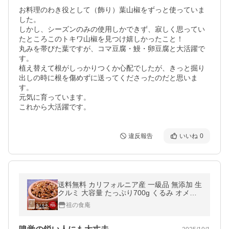
お料理のわき役として（飾り）葉山椒をずっと使っていま
した。

しかし、シーズンのみの使用しかできず、寂しく思ってい
たところこのトキワ山椒を見つけ嬉しかったこと！

丸みを帯びた葉ですが、コマ豆腐・鰻・卵豆腐と大活躍で
す。

植え替えて根がしっかりつくか心配でしたが、きっと掘り
出しの時に根を傷めずに送ってくださったのだと思いま
す。

元気に育っています。

これから大活躍です。
違反報告
いいね
0
送料無料 カリフォルニア産 一級品 無添加 生
クルミ 大容量 たっぷり700g くるみ オメガ3
脂肪酸 メール便 ポイント消化 ポイント利用
祖の食庵
爆買