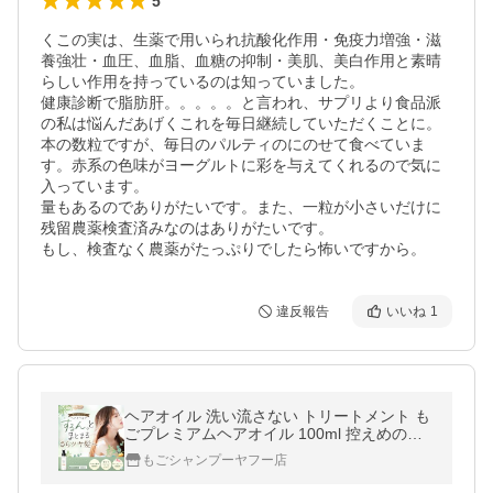
5
くこの実は、生薬で用いられ抗酸化作用・免疫力増強・滋
養強壮・血圧、血脂、血糖の抑制・美肌、美白作用と素晴
らしい作用を持っているのは知っていました。

健康診断で脂肪肝。。。。。と言われ、サプリより食品派
の私は悩んだあげくこれを毎日継続していただくことに。

本の数粒ですが、毎日のパルティのにのせて食べていま
す。赤系の色味がヨーグルトに彩を与えてくれるので気に
入っています。

量もあるのでありがたいです。また、一粒が小さいだけに
残留農薬検査済みなのはありがたいです。

もし、検査なく農薬がたっぷりでしたら怖いですから。
違反報告
いいね
1
ヘアオイル 洗い流さない トリートメント も
ごプレミアムヘアオイル 100ml 控えめのロ
ーズソープの香り 美容室専売品 クロエ系ロ
もごシャンプーヤフー店
ーズソープの香り アウトバス