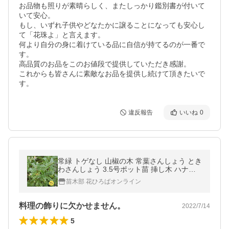
お品物も照りが素晴らしく、またしっかり鑑別書が付いて
いて安心。

もし、いずれ子供やどなたかに譲ることになっても安心し
て「花珠よ」と言えます。

何より自分の身に着けている品に自信が持てるのが一番で
す。

高品質のお品をこのお値段で提供していただき感謝。

これからも皆さんに素敵なお品を提供し続けて頂きたいで
す。
違反報告
いいね
0
常緑 トゲなし 山椒の木 常葉さんしょう とき
わさんしょう 3.5号ポット苗 挿し木 ハナヒ
ロバリュー
苗木部 花ひろばオンライン
料理の飾りに欠かせません。
2022/7/14
5