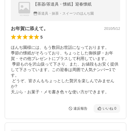
【茶器/茶道具・懐紙】迎春懐紙
茶道具・抹茶・スイーツのほんぢ園
お年賀に添えて。
2010/5/12
5
ほんぢ園様には、もう数回お世話になっております。

季節の懐紙がそろっており、ちょっとした御挨拶・お年
賀・その他プレゼントにプラスして利用しています。

 季節ものを沢山扱って下さり、また、お値段もお安く提供
して下さっています。この迎春は周囲で人気ナンバー1で
す。

 どうぞ、皆さんもちょっとした贅沢を楽しんでみません
か?

天ぷら・お菓子・メモ書き色々な使い方ができます。
違反報告
いいね
0