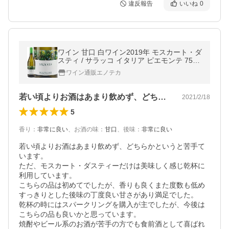
違反報告
いいね
0
ワイン 甘口 白ワイン2019年 モスカート・ダ
スティ / サラッコ イタリア ピエモンテ 750
ml
ワイン通販エノテカ
若い頃よりお酒はあまり飲めず、どちらか…
2021/2/18
5
香り
：
非常に良い
、
お酒の味
：
甘口
、
後味
：
非常に良い
若い頃よりお酒はあまり飲めず、どちらかというと苦手て
います。

ただ、モスカート・ダスティーだけは美味しく感じ乾杯に
利用しています。

こちらの品は初めてでしたが、香りも良くまた度数も低め
すっきりとした後味の丁度良い甘さがあり満足でした。

乾杯の時にはスパークリングを購入が主でしたが、今後は
こちらの品も良いかと思っています。

焼酎やビール系のお酒が苦手の方でも食前酒として喜ばれ