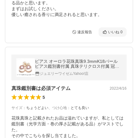
る品かと思います。

まずはお試しください。

優しい癒される香りに満足されると思います。
違反報告
いいね
0
ピアス オーロラ花珠真珠9.3mmK18パール
ピアス鑑別書付属 真珠テリクロス付属 冠婚
葬祭 入学式 入園式 成人式 結婚式 大人 上品
ジュエリーワイゼムYahoo!店
真珠鑑別書は必須アイテム
2022/4/16
5
サイズ
：
ちょうどよい
、
つけ心地
：
とても良い
花珠真珠と記載されたお品は溢れていますが、私としては
鑑別書（光学方面・巻の厚さ記載がある品）がマストでし
た。

その中でこちらを探し当てました。
