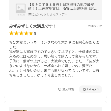
【５キロで８８８円】日本発祥の地で最安
値！！土佐露地文旦、激安以上破格値（訳あ
り わけあり）61％OFF！高知産
こだわりおじさんストアー
みずみずしく大満足です！
2010/5/12
5
ちび太君というネーミングなので大きさにも関心がありま
した。

我が家は大家族ですので大きい文旦ですと、子供達の口に
入るのはほんの少し。思い切って購入して良かったです。
子供に一個ずつ上げると、大歓声でした。また、「皮が大
きいのよりないから、一杯食べれて嬉しいね。贅沢だ
ね。」と可愛い会話。来年も取り扱ってほしいです。日持
ちもしましたし、ゆっくり楽しめました。
違反報告
いいね
0