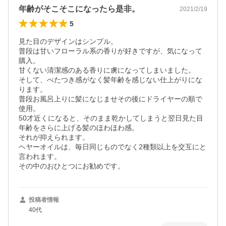
年齢がそこそこになったら是非。
2021/2/19
5
見た目のデザインはシンプル。

普段は甘いフローラル系の香りが好きですが、気になって
購入。

甘くない清潔感のある香りに虜になってしまいました。

そして、べたつき感がなく髪年齢を感じない仕上がりにな
ります。

普段お風呂上りに髪になじませその後にドライヤーの順で
使用。

50才近くになると、そのまま乾かしてしまうと翌日見た目
年齢をさらに上げる髪のほわほわ感。

それが抑えられます。

ヘヤーオイルは、毎日同じものでなく2種類以上を交互にと
言われます。

その中のおひとつにお勧めです。
投稿者情報
40代