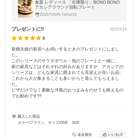
食器 レディース 「在庫限り」BONO BONO
アカシアラウンド回転プレート
ZOZOTOWN Yahoo!店
プレゼントに‼
2022/7/14
5
新婚夫婦の新居へお伺いするときのプレゼントにしまし
た。

このシリーズのサラダボウル・他のプレートと一緒に。

家の家具などはそれぞれの好みがありますが、アカシアの
シリーズは、どんな家具に囲まれても見栄えが良いお品。

これから人が集まることも多いからと喜んでもらえまし
た。

ピザだけでなく素敵な洋風のおつまみをのせても映えるの
でお勧めです‼‼
購入した商品
カラー/ブラウン、サイズ/ONE SIZE
違反報告
いいね
0