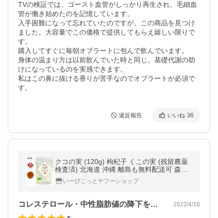
TVの検証では、ゴースト血管がしっかり再生され、毛細血
管が働き始めたのを記憶しています。

入手困難になって忘れていたのですが、この商品を見つけ
ました。大容量でこの価格で提供してもらえ嬉しい限りで
す。

購入してすぐに毎朝オブラートに包んで飲んでいます。

身体の温まり方は以前飲んでいた時と同じ。基礎代謝の助
けになっているのを実感できます。

私はこの鼻に抜ける香りが苦手なのでオブラートが必須で
す。
違反報告
いいね
36
クコの実 (120g) 枸杞子 くこの実 (残留農薬
検査済) 北海道 沖縄 離島も無料配送可 森の
こかげ 健リフ
いーぴこっとヤフーショップ
コレステロール・中性脂肪値の降下を願って
2022/4/16