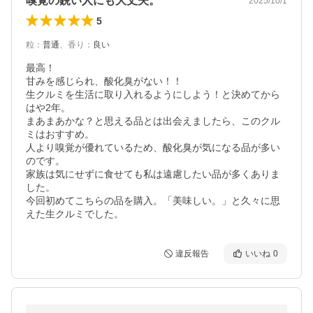
嗅覚の鋭い人にも大丈夫。
2025/10/1
5
粒
：
普通
、
香り
：
良い
最高！

甘みを感じられ、酸化臭がない！！

生クルミを生活に取り入れるようにしよう！と決めてから
はや2年。

まあまあかな？と思える品とは出会えましたら、このクル
ミはおすすめ。

人より嗅覚が優れているため、酸化臭が気になる品が多い
のです。

家族は気にせずに食せても私は遠慮したい品が多くありま
した。

今回初めてこちらの品を購入。「美味しい。」と久々に思
えた生クルミでした。
違反報告
いいね
0