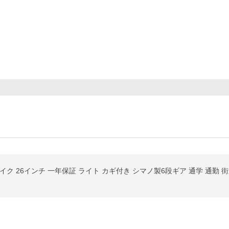
ク 26インチ 一年保証 ライト カギ付き シマノ製6段ギア 通学 通勤 街乗