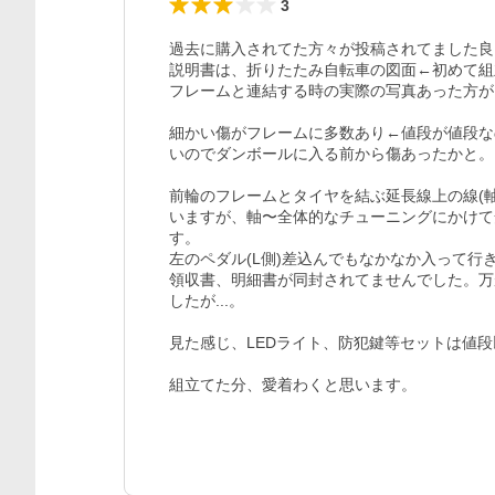
3
過去に購入されてた方々が投稿されてました良い
説明書は、折りたたみ自転車の図面←初めて組立
フレームと連結する時の実際の写真あった方が
細かい傷がフレームに多数あり←値段が値段な
いのでダンボールに入る前から傷あったかと。

前輪のフレームとタイヤを結ぶ延長線上の線(
いますが、軸〜全体的なチューニングにかけて
す。

左のペダル(L側)差込んでもなかなか入って行き
領収書、明細書が同封されてませんでした。万
したが...。

見た感じ、LEDライト、防犯鍵等セットは値段
組立てた分、愛着わくと思います。