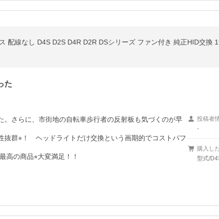
った
った。さらに、市街地の自転車歩行者の反射板も気づくのが早
投稿者
-
性抜群⭐︎！　ヘッドライトだけ交換という画期的でコストパフ
購入し
最高の商品⭐︎大変満足！！
型式/D4