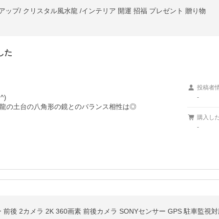
気アップ/ クリスタル風水龍 /インテリア 開運 招福 プレゼント 贈り物
した
投稿者
)

-
龍の土台の八角形の鏡とのバランス相性は◎

購入し
-
 2カメラ 2K 360画素 前後カメラ SONYセンサー GPS 駐車監視対応 