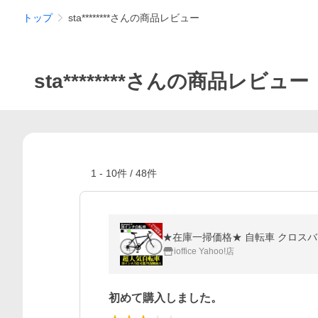
トップ
sta********さんの商品レビュー
sta********さんの商品レビュー
1
-
10
件 /
48
件
★在庫一掃価格★ 自転車 クロスバイ
ioffice Yahoo!店
初めて購入しました。