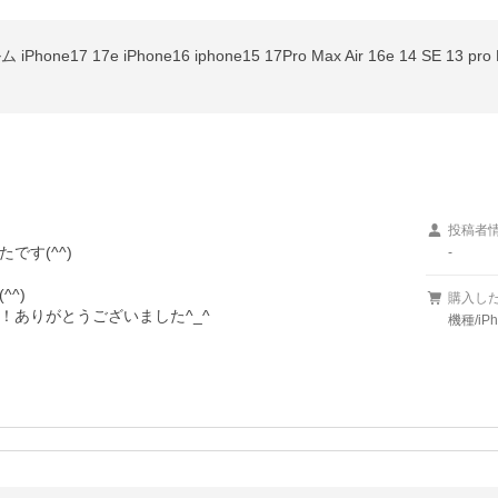
投稿者
す(^^)

-
)

購入し
！ありがとうございました^_^
機種/iPh