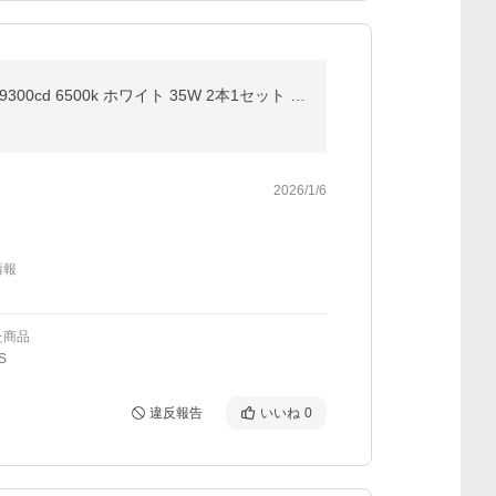
HID屋 LED ヘッドライト コードレス 配線なし D4S D2S D4R D2R DSシリーズ ファン付き 純正HID交換 19300cd 6500k ホワイト 35W 2本1セット 2年保証
2026/1/6
情報
た商品
S
違反報告
いいね
0