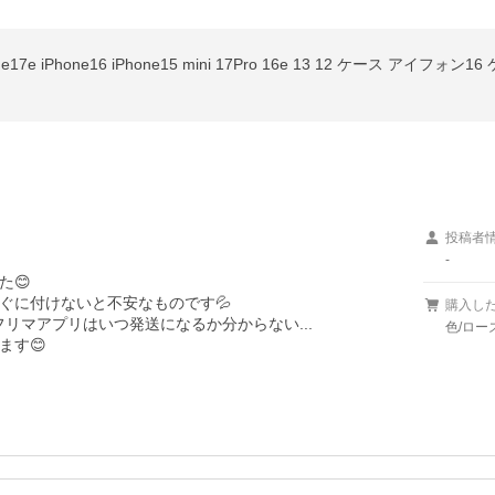
投稿者
-
😊

に付けないと不安なものです💦

購入し
.フリマアプリはいつ発送になるか分からない...

色/ローズ
ます😊