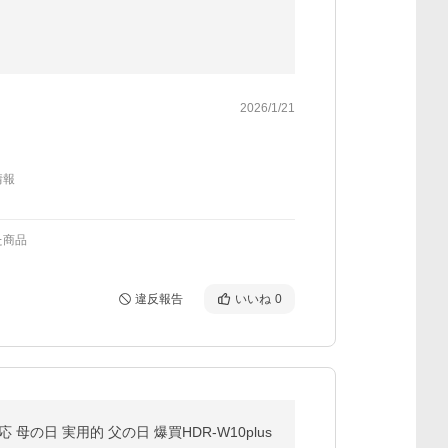
2026/1/21
情報
た商品
違反報告
いいね
0
母の日 実用的 父の日 爆買HDR-W10plus