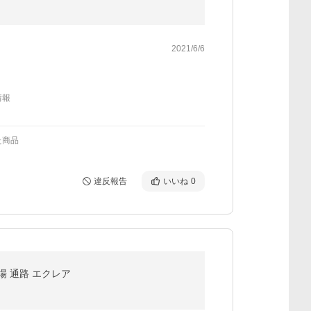
2021/6/6
情報
た商品
違反報告
いいね
0
場 通路 エクレア