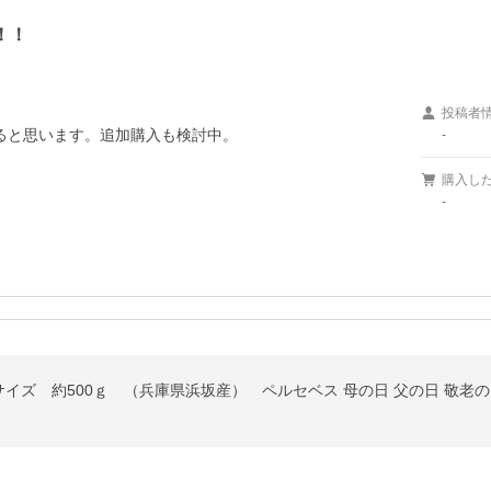
！！
投稿者
ると思います。追加購入も検討中。

-
購入し
-
ズ 約500ｇ （兵庫県浜坂産） ペルセベス 母の日 父の日 敬老の日