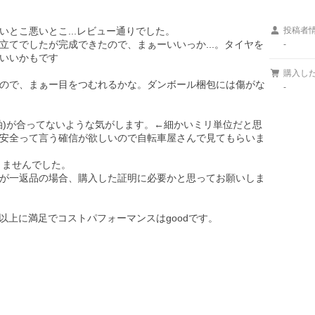
とこ悪いとこ...レビュー通りでした。

投稿者
てでしたが完成できたので、まぁーいいっか...。タイヤを
-
いいかもです

購入し
ので、まぁー目をつむれるかな。ダンボール梱包には傷がな
-
軸)が合ってないような気がします。←細かいミリ単位だと思
安全って言う確信が欲しいので自転車屋さんで見てもらいま
ませんでした。

が一返品の場合、購入した証明に必要かと思ってお願いしま
以上に満足でコストパフォーマンスはgoodです。
