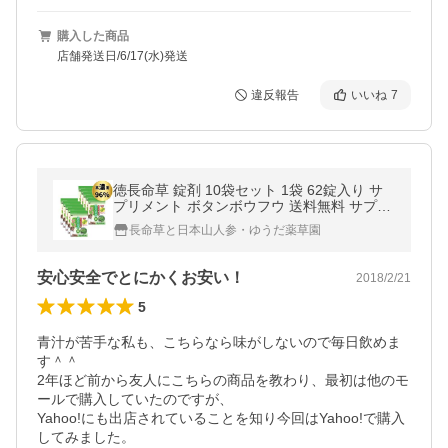
購入した商品
店舗発送日/6/17(水)発送
違反報告
いいね
7
徳長命草 錠剤 10袋セット 1袋 62錠入り サ
プリメント ボタンボウフウ 送料無料 サプリ
飲みやすい 小粒 健康 美容 男性 女性 亜鉛 効
長命草と日本山人参・ゆうだ薬草園
果 鉄分
安心安全でとにかくお安い！
2018/2/21
5
青汁が苦手な私も、こちらなら味がしないので毎日飲めま
す＾＾

2年ほど前から友人にこちらの商品を教わり、最初は他のモ
ールで購入していたのですが、

Yahoo!にも出店されていることを知り今回はYahoo!で購入
してみました。
