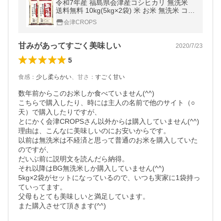
令和7年産 福島県会津産コシヒカリ 無洗米
送料無料 10kg(5kg×2袋) 米 お米 無洗米 コメ
こめ 無洗米 10kg
会津CROPS
甘みがあってすごく美味しい
2020/7/23
5
食感
：
少し柔らかい
、
甘さ
：
すごく甘い
数年前からこのお米しか食べていません(^^)

こちらで購入したり、時には主人の名前で他のサイト（○
天）で購入したりですが、

とにかく会津CROPSさん以外からは購入していません(^^)

理由は、こんなに美味しいのにお安いからです。

以前は無洗米は不経済と思って普通のお米を購入していた
のですが、

だいぶ前に説明文を読んだら納得。

それ以降はBG無洗米しか購入していません(^^)

5kg×2袋がセットになっているので、いつも実家に1袋持っ
ていってます。

父母もとても美味しいと満足しています。

また購入させて頂きます(^^)