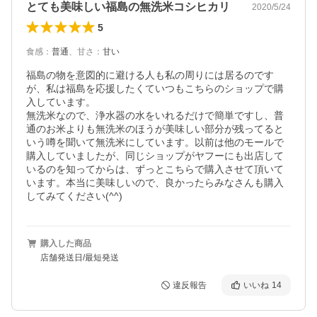
とても美味しい福島の無洗米コシヒカリ
2020/5/24
5
食感
：
普通
、
甘さ
：
甘い
福島の物を意図的に避ける人も私の周りには居るのです
が、私は福島を応援したくていつもこちらのショップで購
入しています。

無洗米なので、浄水器の水をいれるだけで簡単ですし、普
通のお米よりも無洗米のほうが美味しい部分が残ってると
いう噂を聞いて無洗米にしています。以前は他のモールで
購入していましたが、同じショップがヤフーにも出店して
いるのを知ってからは、ずっとこちらで購入させて頂いて
います。本当に美味しいので、良かったらみなさんも購入
してみてください(^^)
購入した商品
店舗発送日/最短発送
違反報告
いいね
14