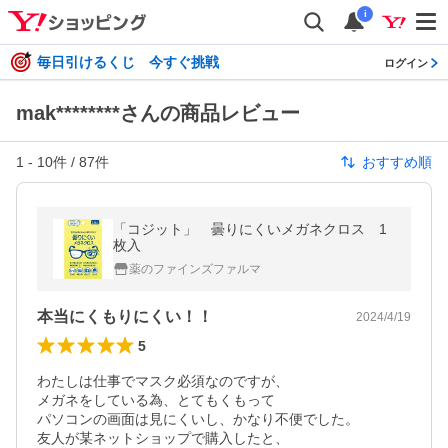
i
毎日引けるくじ 今すぐ挑戦
ログイン
mak********さんの商品レビュー
1
-
10
件 /
87
件
おすすめ順
「コジット」 曇りにくいメガネクロス 1
枚入
薬のファインズファルマ
本当にくもりにくい！！
2024/4/19
5
わたしは仕事でマスク必須なのですが、

メガネをしている為、とてもくもって

パソコンの画面は見にくいし、かなり不便でした。

友人が某ネットショップで購入したと、
