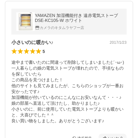
YAMAZEN 加湿機能付き 遠赤電気ストーブ
DSE-KC105-W ホワイト
カメラのキタムラヤフー店
小さいのに暖かい♪
2017/1/23
5
途中まで書いたのに間違って削除してしまいました(;´･ω･)

一人暮らしの娘の電気ストーブが壊れたので、手頃なもの
を探していたら

この商品を見つけました！

他のサイトも見てみましたが、こちらのショップが一番お
安かったです♪

加湿機能が付いているのにこんなにお安いなんて・・・♪

娘の部屋へ直送して頂けたし、助かりました♪

小さいのに、前に使用していた電気ストーブよりも暖かい
と、大喜びでした＾＾

良い買い物をしました。ありがとうございます♪