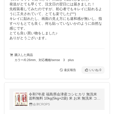
発送がとても早くて、注文日の翌日には届きました！

先程装着してみたのですが、初心者でもキレイに貼れるよ
うに工夫されていて、とても楽でした(^^)

キレイに貼れたし、画面の見え方にも違和感が無いし、指
すべりもとても良く、何も貼っていないかのように自然な
感じです。

とても良い買い物をしました♪

ありがとうございます。
購入した商品
カラー/0.26mm、対応機種/sense 3 plus
違反報告
いいね
0
令和7年産 福島県会津産コシヒカリ 無洗米
送料無料 10kg(5kg×2袋) 米 お米 無洗米 コメ
こめ 無洗米 10kg
会津CROPS