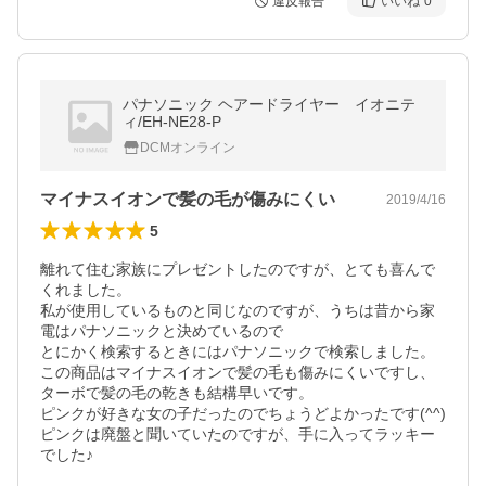
違反報告
いいね
0
パナソニック ヘアードライヤー イオニテ
ィ/EH-NE28-P
DCMオンライン
マイナスイオンで髪の毛が傷みにくい
2019/4/16
5
離れて住む家族にプレゼントしたのですが、とても喜んで
くれました。

私が使用しているものと同じなのですが、うちは昔から家
電はパナソニックと決めているので

とにかく検索するときにはパナソニックで検索しました。

この商品はマイナスイオンで髪の毛も傷みにくいですし、
ターボで髪の毛の乾きも結構早いです。

ピンクが好きな女の子だったのでちょうどよかったです(^^)

ピンクは廃盤と聞いていたのですが、手に入ってラッキー
でした♪