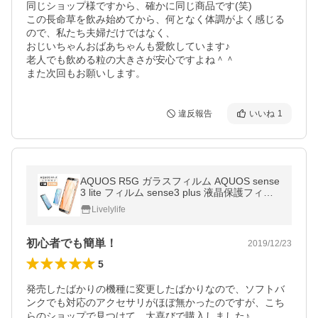
同じショップ様ですから、確かに同じ商品です(笑)

この長命草を飲み始めてから、何となく体調がよく感じる
ので、私たち夫婦だけではなく、

おじいちゃんおばあちゃんも愛飲しています♪

老人でも飲める粒の大きさが安心ですよね＾＾

また次回もお願いします。
違反報告
いいね
1
AQUOS R5G ガラスフィルム AQUOS sense
3 lite フィルム sense3 plus 液晶保護フィル
ム AQUOS sense3 保護フィルム AQUOS se
Livelylife
nse2 強化ガラスシート プレゼント
初心者でも簡単！
2019/12/23
5
発売したばかりの機種に変更したばかりなので、ソフトバ
ンクでも対応のアクセサリがほぼ無かったのですが、こち
らのショップで見つけて、大喜びで購入しました♪
