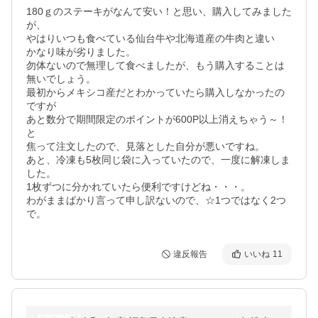
180ｇのステーキがなんて安い！と思い、購入してみました
が、

やはりいつも食べている仙台牛や北海道産の牛肉と違い

かなり味が劣りました。

勿体ないので無理して食べましたが、もう購入することは
無いでしょう。

最初からメキシコ産だとわかっていたら購入しなかったの
ですが

あと数分で期間限定のポイントが600P以上消えちゃう～！
と

焦って注文したので、見落とした自分が悪いですね。

あと、冷凍も5枚同じ袋に入っていたので、一度に解凍しま
した。

1枚ずつに分かれていたら便利ですけどね・・・。

わがままばかり言って申し訳ないので、☆1つではなく2つ
で。
違反報告
いいね
11