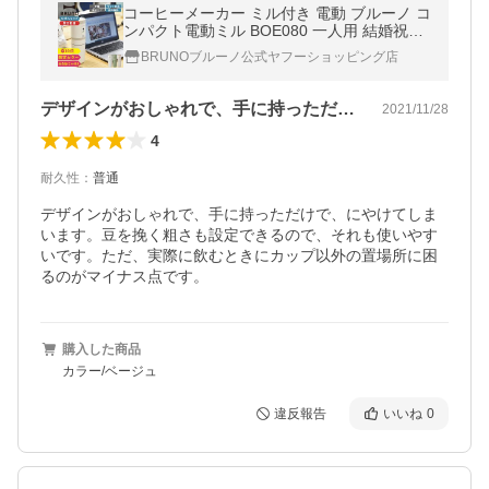
コーヒーメーカー ミル付き 電動 ブルーノ コ
ンパクト電動ミル BOE080 一人用 結婚祝い
一人暮らし テレワーク BRUNO 母の日 引っ
BRUNOブルーノ公式ヤフーショッピング店
越し祝い 入学祝い
デザインがおしゃれで、手に持っただけで…
2021/11/28
4
耐久性
：
普通
デザインがおしゃれで、手に持っただけで、にやけてしま
います。豆を挽く粗さも設定できるので、それも使いやす
いです。ただ、実際に飲むときにカップ以外の置場所に困
るのがマイナス点です。
購入した商品
カラー/ベージュ
違反報告
いいね
0