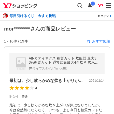
i
毎日引けるくじ 今すぐ挑戦
ログイン
mor********さんの商品レビュー
1
-
10
件 /
19
件
おすすめ順
AINX アイネクス 糖質カット 炊飯器 最大3
3%糖質カット 通常炊飯最大4合炊き 玄米も
簡単 全2色
ライフスタイルYahoo!店
最初は、少し軟らかめな炊き上がりが気に…
2021/11/14
4
耐久性
：
普通
最初は、少し軟らかめな炊き上がりが気になりましたが、
今は全然気にならなく、いつも、よし今日も糖質カットだ