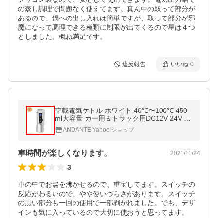
の蒸し調理で問題なく使えてます。真ん中の取って部分が
あるので、鍋への出し入れは簡単ですが、取って部分が邪
魔になって調理できる種類に制限が出てくるので星は４つ
としました。概ね満足です。
違反報告
いいね
0
車載電気ケトル ホワイト 40℃〜100℃ 450
ml大容量 カー用＆トラック用DC12V 24V 加
熱?保温 湯沸し器 湯ボルト 電気ポット 車中
ANDANTE Yahoo!ショップ
泊 LCDディスプレイ 沸騰
車時間が楽しくなります。
2021/11/24
3
車の中でお湯を沸かせるので、重宝してます。スイッチの
反応がわるいので、やや使いづらさがあります。スイッチ
の黒い部分も一回の使用で一部剥がれました。でも、デザ
インも気に入っているので大切に使おうと思ってます。