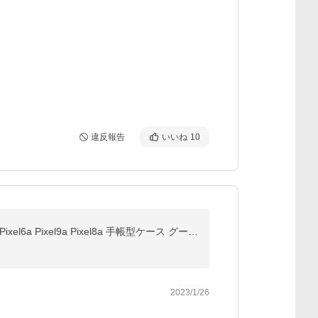
違反報告
いいね
10
Google Pixel 8A 6a 7a 10a 9a Pro XL ケース 手帳型 ショルダー・ハンド タイプ ストラップ付き Pixel10a Pixel6a Pixel9a Pixel8a 手帳型ケース グーグル10A
2023/1/26