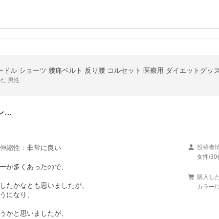
ガードル ショーツ 腰痛ベルト 反り腰 コルセット 医療用 ダイエットグッ
た 男性
レ…
伸縮性
：
非常に良い
投稿者
女性/30
ーが多くあったので、

購入し
したかなとも思いましたが、

カラー/
うになり、

うかと思いましたが、
