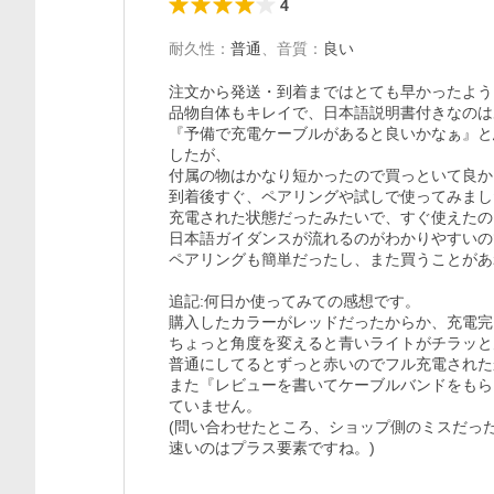
4
耐久性
：
普通
、
音質
：
良い
注文から発送・到着まではとても早かったよう
品物自体もキレイで、日本語説明書付きなのは
『予備で充電ケーブルがあると良いかなぁ』と
したが、

付属の物はかなり短かったので買っといて良か
到着後すぐ、ペアリングや試しで使ってみまし
充電された状態だったみたいで、すぐ使えたの
日本語ガイダンスが流れるのがわかりやすいの
ペアリングも簡単だったし、また買うことがあ
追記:何日か使ってみての感想です。

購入したカラーがレッドだったからか、充電完
ちょっと角度を変えると青いライトがチラッと
普通にしてるとずっと赤いのでフル充電された
また『レビューを書いてケーブルバンドをもら
ていません。

(問い合わせたところ、ショップ側のミスだっ
速いのはプラス要素ですね。)