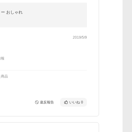
リー おしゃれ
2019/5/9
情報
た商品
違反報告
いいね
0