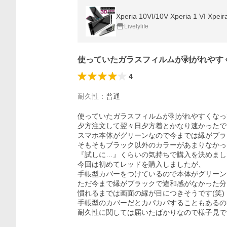
Livelylife
使っていたガラスフィルムが剥がれやす
4
耐久性
：
普通
使っていたガラスフィルムが剥がれやすくなっ
夕方注文して翌々日夕方着とかなり速かったで
スマホ本体がグリーンなので今までは縁がブラ
そもそもブラック以外のカラーがあまりなかっ
『試しに…』くらいの気持ちで購入を決めまし
今回は初めてレッドを購入しましたが、

手帳型カバーをつけているので本体がグリーン
ただ今まで縁がブラックで違和感がなかった分、
慣れるまでは画面の縁が目につきそうです(笑)

手帳型のカバーだとカパカパすることもあるの
耐久性に関しては届いたばかりなので様子見で