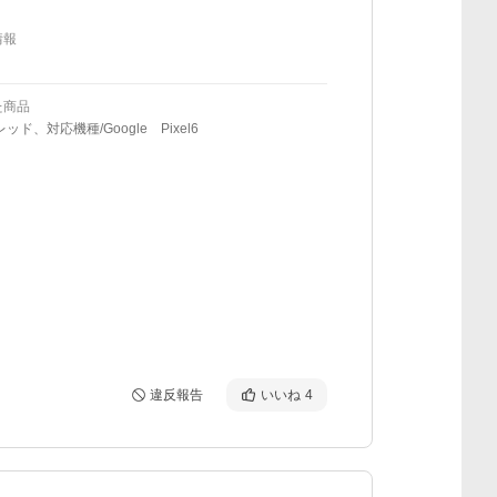
情報
た商品
ッド、対応機種/Google Pixel6
違反報告
いいね
4