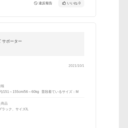
違反報告
いいね
0
ズ サポーター
2021/10/1
情報
代/151～155cm/56～60kg
普段着ているサイズ：M
た商品
ブラック、サイズ/L