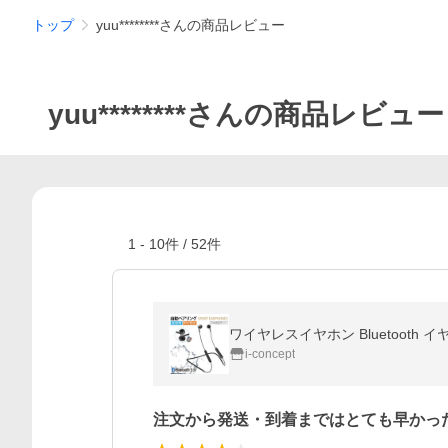
トップ
yuu********さんの商品レビュー
yuu********さんの商品レビュー
1
-
10
件 /
52
件
ワイヤレスイヤホン Bluetooth イヤホ
i-concept
注文から発送・到着まではとても早かっ