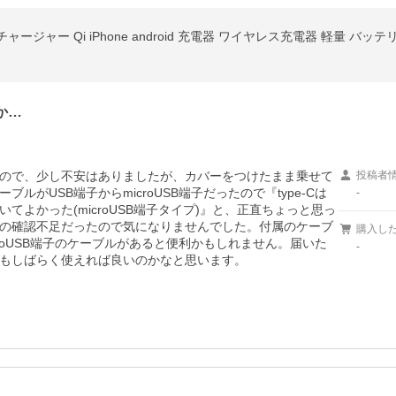
ジャー Qi iPhone android 充電器 ワイヤレス充電器 軽量 バッテ
か…
ので、少し不安はありましたが、カバーをつけたまま乗せて
投稿者
がUSB端子からmicroUSB端子だったので『type-Cは
-
よかった(microUSB端子タイプ)』と、正直ちょっと思っ
の確認不足だったので気になりませんでした。付属のケーブ
購入し
roUSB端子のケーブルがあると便利かもしれません。届いた
-
もしばらく使えれば良いのかなと思います。