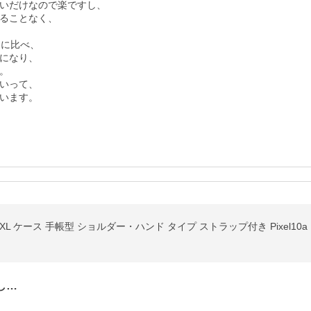
いだけなので楽ですし、

ることなく、

に比べ、

になり、



いって、

います。
し…