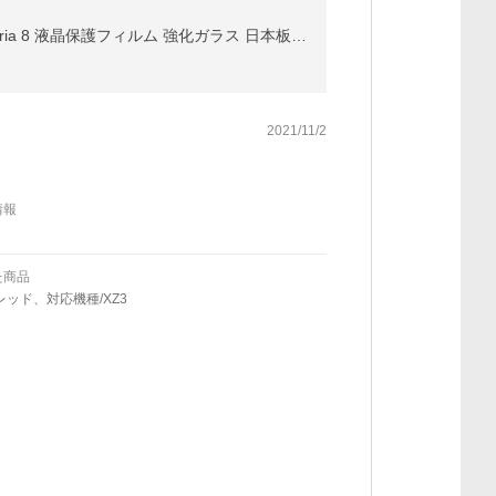
Xperia 10VI/10V Xperia 1 VI Xpeira PRO-I XQ-BE42 Xperia ガラスフィルム Xperia 8 Lite 3D全面保護 Xperia 8 液晶保護フィルム 強化ガラス 日本板硝子
2021/11/2
情報
た商品
レッド、対応機種/XZ3