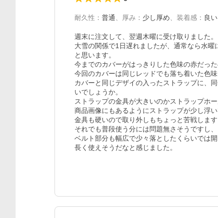
耐久性
：
普通
、
厚み
：
少し厚め
、
装着感
：
良い
週末に注文して、翌週木曜に受け取りました。

大雪の関係で1日遅れましたが、通常なら水曜
と思います。

今までのカバーがはっきりした色味の赤だった
今回のカバーは同じレッドでも落ち着いた色味
カバーと同じデザイの入ったストラップに、同
いでしょうか。

ストラップの金具が大きいのかストラップホー
商品画像にもあるようにストラップが少し浮い
金具も硬いので取り外しもちょっと苦戦します。
それでも普段使う分には問題無さそうですし、

ベルト部分も幅広で少々落としたくらいでは開