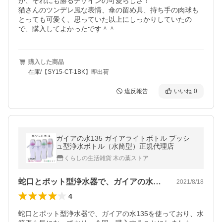
が、それにも勝るデザインの可愛らしさ！

猫さんのツンデレ風な表情、傘の留め具、持ち手の肉球も
とっても可愛く、思っていた以上にしっかりしていたの
で、購入してよかったです＾＾
購入した商品
在庫/【SY15-CT-1BK】即出荷
違反報告
いいね
0
ガイアの水135 ガイアライトボトル プッシ
ュ型浄水ボトル（水筒型）正規代理店
くらしの生活雑貨 木の葉ストア
蛇口とポット型浄水器で、ガイアの水13…
2021/8/18
4
蛇口とポット型浄水器で、ガイアの水135を使っており、水