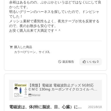
余裕はあるものの、ぶかぶかというほどではなくLにして良
かったです。

明るいグリーンのハーネスを探していたので、ドンピシャ
でした！

メッシュ素材で通気性もよく、夜光テープが光を反射する
ので、夜のお散歩も安心です。

お安く購入出来て大満足です＾＾
購入した商品
カラー/グリーン、サイズ/L
違反報告
いいね
0
【廃盤】電磁波 電磁波防止グッズ 5G対応
ＣＭＣ 130mg カーボンマイクロコイル ペン
ダントA 健康 ストレス 電磁波ブロック 電磁
Manai
波カット
電磁波は、体(特に脳波、目、心臓）に良…
2021/8/18