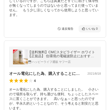
しているのですが、こちらは真夏だとすぐに溶けて保冷性
が無くなってしまうのではないかと思ってまだ使っていま
せん。　もう少し涼しくなってから使用しようと思ってい
ます。
違反報告
いいね
0
【送料無料】CMCスタビライザー ホワイト
【正規品】 住環境の電磁波防止におすすめ♪
電磁波防止グッズ 電磁波 対策 5G CMC総合
ハッピーライフ通販 ヤフー店
研究所 電磁波カット cmc 電磁波
オール電化にした為、購入することにしま…
2021/8/18
4
オール電化にした為、購入することにしました。　小さい
ので場所を取らず、持ち運びも便利、ちょっとしたスペー
スに置くことができます。　高いなぁ～と思ったのです
が、半永久的ということなので、そう考えると割安だと思
います。