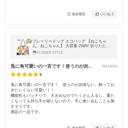
違反報告
いいね
2
プレーリードッグ エコバッグ 【ねこちゃ
ん、ねこちゃん】 大容量 2WAY 折りたたみ
マチ付き ショッピングバッッグ 可愛い メー
FLOWER STYLE
ル便無料
兎に角可愛いの一言です！使うのが勿体な…
2021/4/29
5
兎に角可愛いの一言です！　使うのが勿体ない、飾ってお
きたいぐらい可愛い！！

機能性もバッチリで、大きめなのでたくさん入るし、重た
くなっても持ち手が細くないので、手に食い込むことも無
さそうです。

満足の一品です。