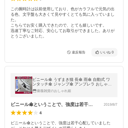
この腕時計は以前使用しており、色がカラフルで元気の出
る色、文字盤も大きくて見やすくとても気に入っていまし
た。

こちらでお安く購入できたので、とても嬉しいです。

迅速丁寧なご対応、安心してお取引ができました。ありが
とうございました。
違反報告
いいね
0
ビニール傘 うずまき猫 長傘 雨傘 自動式 ワ
ンタッチ傘 ジャンプ傘 アンブレラ おしゃれ
(猫グッズ 猫雑貨 猫 グッズ 雑貨 ねこ ネコ
薔薇雑貨のおしゃれ姫
猫柄 小物)
ビニール傘ということで、強度は若干心配…
2019/8/7
4
ビニール傘ということで、強度は若干心配していました