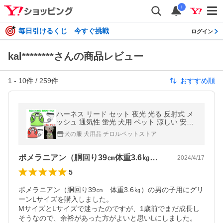
i
毎日引けるくじ 今すぐ挑戦
ログイン
kal********さんの商品レビュー
1
-
10
件 /
259
件
おすすめ順
ハーネス リード セット 夜光 光る 反射式 メ
ッシュ 通気性 蛍光 犬用 ペット 涼しい 安全
安心 簡単 痛くない 散歩 お出かけ
犬の服 犬用品 チロルペットストア
ポメラニアン（胴回り39㎝体重3.6㎏…
2024/4/17
5
ポメラニアン（胴回り39㎝　体重3.6㎏）の男の子用にグリ
ーンLサイズを購入しました。

MサイズとLサイズで迷ったのですが、1歳前でまだ成長し
そうなので、余裕があった方がよいと思いLにしました。
