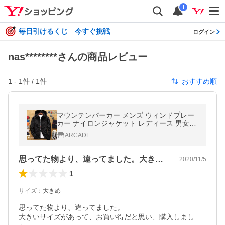
i
毎日引けるくじ 今すぐ挑戦
ログイン
nas********さんの商品レビュー
1
-
1
件 /
1
件
おすすめ順
マウンテンパーカー メンズ ウィンドブレー
カー ナイロンジャケット レディース 男女兼
用 小さいサイズ 大きいサイズ XS S M L XL
ARCADE
XXL 3XL 4XL 5XL 6XL/爆買
思ってた物より、違ってました。大きいサ…
2020/11/5
1
サイズ
：
大きめ
思ってた物より、違ってました。

大きいサイズがあって、お買い得だと思い、購入しまし