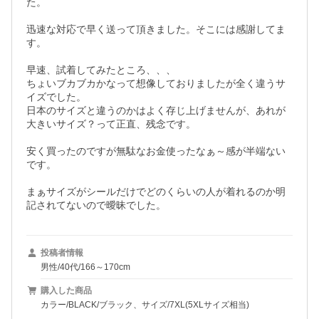
た。

迅速な対応で早く送って頂きました。そこには感謝してま
す。

早速、試着してみたところ、、、

ちょいブカブカかなって想像しておりましたが全く違うサ
イズでした。

日本のサイズと違うのかはよく存じ上げませんが、あれが
大きいサイズ？って正直、残念です。

安く買ったのですが無駄なお金使ったなぁ～感が半端ない
です。

まぁサイズがシールだけでどのくらいの人が着れるのか明
記されてないので曖昧でした。
投稿者情報
男性/40代/166～170cm
購入した商品
カラー/BLACK/ブラック、サイズ/7XL(5XLサイズ相当)