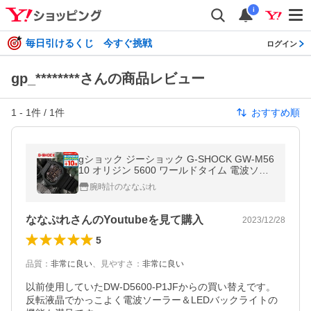
i
毎日引けるくじ 今すぐ挑戦
ログイン
gp_********さんの商品レビュー
1
-
1
件 /
1
件
おすすめ順
gショック ジーショック G-SHOCK GW-M56
10 オリジン 5600 ワールドタイム 電波ソー
ラー メンズ 腕時計 ブランド GW-M5610U-1
腕時計のななぷれ
BER オールブラック カシオ
ななぷれさんのYoutubeを見て購入
2023/12/28
5
品質
：
非常に良い
、
見やすさ
：
非常に良い
以前使用していたDW-D5600-P1JFからの買い替えです。

反転液晶でかっこよく電波ソーラー＆LEDバックライトの