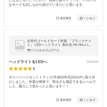
になるくらいだったので、効果がありそうです。いろいろ
なモードを試しながら続けていきたいと思います。
違反報告
いいね
1
次世代ゴールドモード炸裂 『ブラックナイ
ト』 LEDヘッドライト 美白光 H4 Hi/Lo LED
フォグランプ 美白光と黄金光 H7 H8 H11 H1
GTX自動車用品専門店
6 HB3 HB4 選択可能 1年保証
ヘッドライトをLEDへ
2016/1/3
5
ダイハツハイゼットトラック(平成20年式)S211Pに取り付
けしました。作業が簡単で、明るさも満足できるレベルで
した。購入して良かったと思います！！
違反報告
いいね
0