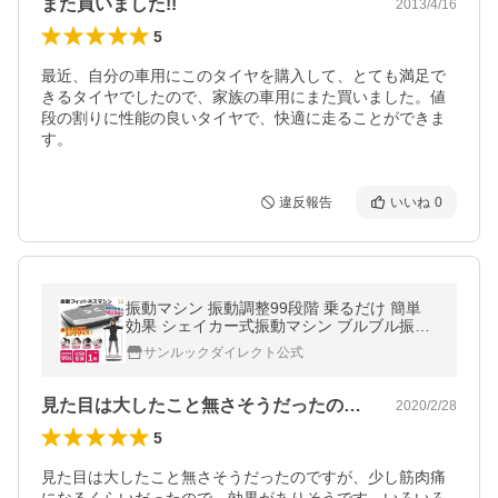
また買いました!!
2013/4/16
5
最近、自分の車用にこのタイヤを購入して、とても満足で
きるタイヤでしたので、家族の車用にまた買いました。値
段の割りに性能の良いタイヤで、快適に走ることができま
す。
違反報告
いいね
0
振動マシン 振動調整99段階 乗るだけ 簡単
効果 シェイカー式振動マシン ブルブル振動
マシン エクササイズ フィットネス Sunruck
サンルックダイレクト公式
SR-FT066-GY
見た目は大したこと無さそうだったのです…
2020/2/28
5
見た目は大したこと無さそうだったのですが、少し筋肉痛