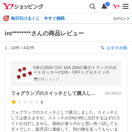
i
毎日引けるくじ 今すぐ挑戦
ログイン
int********さんの商品レビュー
1
-
10
件 /
432
件
おすすめ順
5本の250V 12V 16A 20Aの車のトラックのボ
ートロッカーのON - OFFトグルスイッチ
STKショップ
フォグランプのスイッチとして購入しまし…
2023/6/22
1
フォグランプのスイッチとして購入しました。スイッチと
しては使えますが、スイッチがONの時に点灯するはずのラ
イトが点灯しません。接続が違うのかと思い色々試しても
ダメでした。販売店に連絡して、別の物を送ってもらいま