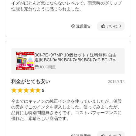
イズがほとんど気にならないレベルで、雨天時のグリップ
性能も充分なように感じられました。
違反報告
いいね
0
BCI-7E+9/7MP 10個セット ( 送料無料 自由
選択 BCI-9eBK BCI-7eBK BCI-7eC BCI-7eM
BCI-7eY BCI-7ePC BCI-7ePM ) 互換インク
JOJO問屋
キヤノン CANON
料金がとても安い
2015/7/14
5
今まではキャノンの純正インクを使っていましたが、値段
の安さでこのインクを購入しました。使ってみましたが、
品質にも特別問題無さそうです。コストパフォーマンスに
優れた、素晴らしい商品です。
違反報告
いいね
0