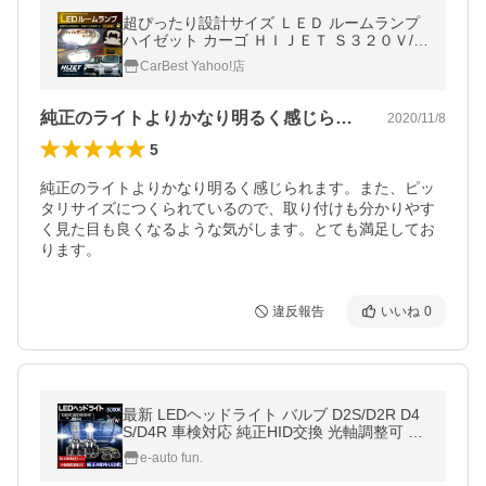
超ぴったり設計サイズ ＬＥＤ ルームランプ
ハイゼット カーゴ ＨＩＪＥＴ Ｓ３２０Ｖ/Ｓ
３３０Ｖ Ｓ３２１Ｖ/Ｓ３３１Ｖ 系 ハイジェ
CarBest Yahoo!店
ット 配送料無料
純正のライトよりかなり明るく感じられま…
2020/11/8
5
純正のライトよりかなり明るく感じられます。また、ピッ
タリサイズにつくられているので、取り付けも分かりやす
く見た目も良くなるような気がします。とても満足してお
ります。
違反報告
いいね
0
最新 LEDヘッドライト バルブ D2S/D2R D4
S/D4R 車検対応 純正HID交換 光軸調整可 キ
ャンセラー内蔵 輸入車対応 35W 6000K 860
e-auto fun.
0Lm アウディ BMW ベンツ 1年保証