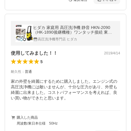
ヒダカ 家庭用 高圧洗浄機 静音 HKN-2090
（HK-1890後継機種）ワンタッチ接続 東日
本 西日本 50Hz/60Hz 別 洗車 洗車機 洗車用
高圧洗浄機専門店 ヒダカ
品 外壁 レビュープレゼント対象
使用してみました！！
2019/4/14
5
耐久性
：
普通
家の外壁を綺麗にするために購入しました。エンジン式の
高圧洗浄機には敵いませんが、十分な圧力があり、外壁も
綺麗に出来ました。コストパフォーマンスを考えれば、良
い買い物ができたと思います。
購入した商品
周波数/東日本仕様 50Hz