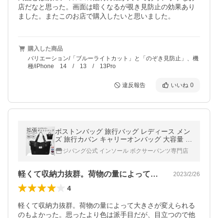
店だなと思った。画面は暗くなるが覗き見防止の効果あり
ました。またこのお店で購入したいと思いました。
購入した商品
バリエーション/「ブルーライトカット」と「のぞき見防止」、機
種/iPhone 14 / 13 / 13Pro
違反報告
いいね
0
ボストンバッグ 旅行バッグ レディース メン
ズ 旅行カバン キャリーオンバッグ 大容量 ス
ポーツバッグ 修学旅行 1泊 2泊
ジパング公式 インソール ボクサーパンツ専門店
軽くて収納力抜群。荷物の量によって大き…
2023/2/26
4
軽くて収納力抜群。荷物の量によって大きさが変えられる
のもよかった。思ったより色は派手目だが、目立つので他