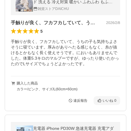
ド 洗える 冷え対策 暖かい ふわふわ もふも
ふ ペット 寒さ対策 寝袋 エアコン 防寒 超Pa
雑貨ストアDAICHU
yPay祭
手触りが良く、フカフカしていて、うちの…
2026/2/8
5
手触りが良く、フカフカしていて、うちの子も気持ちよさ
そうに寝ています。厚みがありへたる感じもなく、糸が抜
けるとかもなく長く使えそうです。においもありませんで
した。体重5.3キロのマルプーですが、ゆったり使いたかっ
たのでLサイズでちょうどよかったです。
購入した商品
カラー/ピンク、サイズ/L(60cm×60cm)
違反報告
いいね
0
充電器 iPhone PD30W 急速充電器 充電アダ