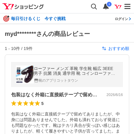
i
毎日引けるくじ 今すぐ挑戦
ログイン
myd********さんの商品レビュー
1
-
10
件 /
19
件
おすすめ順
ローファー メンズ 革靴 学生靴 幅広 3EEE
男子 抗菌 消臭 通学用 靴 コインローファー
ペニーローファー 黒色 ビジネスシューズ ス
靴のアプリコットタウン
リッポン 通勤 靴
包装はなく外箱に直接紙テープで留めてあ…
2026/6/16
5
包装はなく外箱に直接紙テープで留めてありましたが、中
身には問題ありませんでした。外箱も潰れておらず発送に
も問題なかったです。靴はテカリ具合が安っぽい感じはあ
りましたが、軽くて履きやすいと子供が言ってました。ま