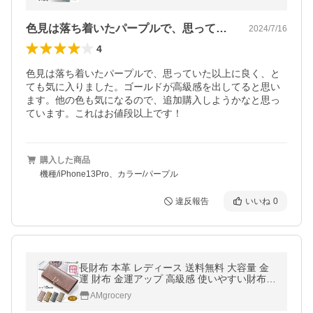
mini 11 SE3 ケース リング付き
色見は落ち着いたパープルで、思っていた…
2024/7/16
4
色見は落ち着いたパープルで、思っていた以上に良く、と
ても気に入りました。ゴールドが高級感を出してると思い
ます。他の色も気になるので、追加購入しようかなと思っ
ています。これはお値段以上です！
購入した商品
機種/iPhone13Pro、カラー/パープル
違反報告
いいね
0
長財布 本革 レディース 送料無料 大容量 金
運 財布 金運アップ 高級感 使いやすい財布
スマホ財布 シンプル
AMgrocery