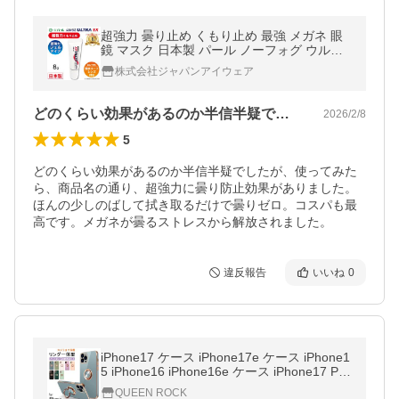
超強力 曇り止め くもり止め 最強 メガネ 眼
鏡 マスク 日本製 パール ノーフォグ ウルト
ラEX ノーフォグ・ウルトラEX メガネくもり
株式会社ジャパンアイウェア
どめ クリーナー PEARL 爆買
どのくらい効果があるのか半信半疑でした…
2026/2/8
5
どのくらい効果があるのか半信半疑でしたが、使ってみた
ら、商品名の通り、超強力に曇り防止効果がありました。
ほんの少しのばして拭き取るだけで曇りゼロ。コスパも最
高です。メガネが曇るストレスから解放されました。
違反報告
いいね
0
iPhone17 ケース iPhone17e ケース iPhone1
5 iPhone16 iPhone16e ケース iPhone17 Pro
Max Plus Air iPhone14 iPhone13 iPhone12
QUEEN ROCK