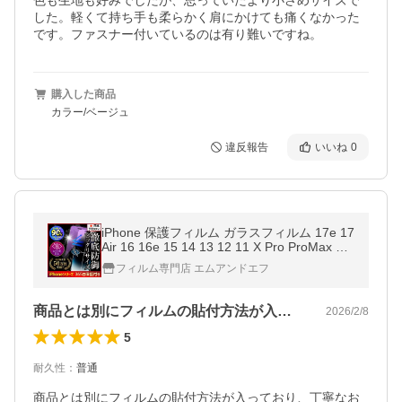
色も生地も好みでしたが、思っていたより小さめサイズで
した。軽くて持ち手も柔らかく肩にかけても痛くなかった
です。ファスナー付いているのは有り難いですね。
購入した商品
カラー/ベージュ
違反報告
いいね
0
iPhone 保護フィルム ガラスフィルム 17e 17
Air 16 16e 15 14 13 12 11 X Pro ProMax Plu
s mini ブルーライトカット のぞき見防止 ア
フィルム専門店 エムアンドエフ
イフォン 爆買
商品とは別にフィルムの貼付方法が入って…
2026/2/8
5
耐久性
：
普通
商品とは別にフィルムの貼付方法が入っており、丁寧なお