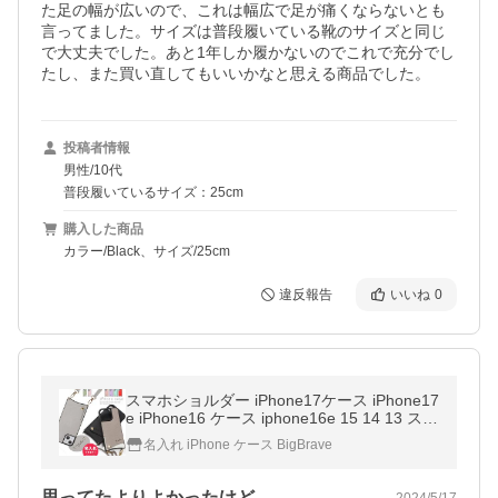
た足の幅が広いので、これは幅広で足が痛くならないとも
言ってました。サイズは普段履いている靴のサイズと同じ
で大丈夫でした。あと1年しか履かないのでこれで充分でし
たし、また買い直してもいいかなと思える商品でした。
投稿者情報
男性/10代
普段履いているサイズ：25cm
購入した商品
カラー/Black、サイズ/25cm
違反報告
いいね
0
スマホショルダー iPhone17ケース iPhone17
e iPhone16 ケース iphone16e 15 14 13 スマ
ホケース アイフォン16 名入れ SE 第3世代 s
名入れ iPhone ケース BigBrave
e2 11 xr おしゃれ 184 爆買
思ってたよりよかったけど…
2024/5/17