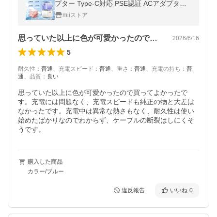
プター Type-C対応 PSE認証 ACアダプター i
Phone17 iPhone16 Android対応 コンパクト
miiストア
思っていた以上に色が可愛かったので買っ…
2026/6/16
5
耐久性
：
普通
、
充電スピード
：
普通
、
重さ
：
普通
、
充電の持ち
：
普
通
、
品質
：
良い
思っていた以上に色が可愛かったので買ってよかったで
す。充電には問題なく、充電スピードも純正の物と大差は
なかったです。充電中は異常な熱さもなく、耐久性は使い
始めたばかりなのでわからず、ケーブルの断裂はしにくそ
うです。
購入した商品
カラー/ブルー
違反報告
いいね
0