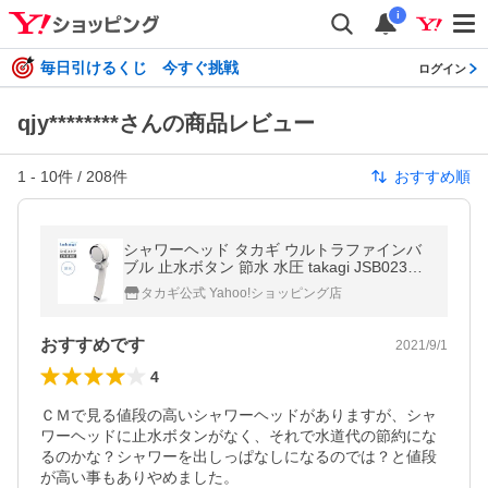
i
毎日引けるくじ 今すぐ挑戦
ログイン
qjy********さんの商品レビュー
1
-
10
件 /
208
件
おすすめ順
シャワーヘッド タカギ ウルトラファインバ
ブル 止水ボタン 節水 水圧 takagi JSB023B
W キモチイイバブルシャワピタ ホワイト 2
タカギ公式 Yahoo!ショッピング店
年間保証 公式 送料無料
おすすめです
2021/9/1
4
ＣＭで見る値段の高いシャワーヘッドがありますが、シャ
ワーヘッドに止水ボタンがなく、それで水道代の節約にな
るのかな？シャワーを出しっぱなしになるのでは？と値段
が高い事もありやめました。
