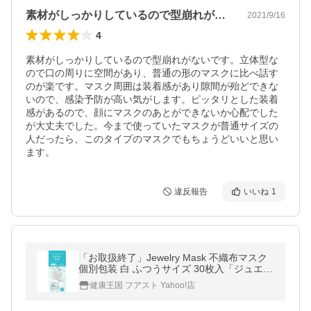
素材がしっかりしているので型崩れがない…
2021/9/16
4
素材がしっかりしているので型崩れがないです。立体型な
ので口の周りに空間があり、普通の形のマスクに比べ話す
のが楽です。マスク周囲は装着感があり隙間が殆どできな
いので、感染予防が高い気がします。ピッタリとした装着
感があるので、顔にマスクのあとができないか心配でした
が大丈夫でした。今まで使っていたマスクが普通サイズの
人だったら、このタイプのマスクでもちょうどいいと思い
ます。
違反報告
いいね
1
「お取扱終了」Jewelry Mask 不織布マスク
個別包装 白 ふつうサイズ 30枚入「ジュエリ
ーマスク 3D 立体 快適」「感染予防」
健康王国 フアスト Yahoo!店