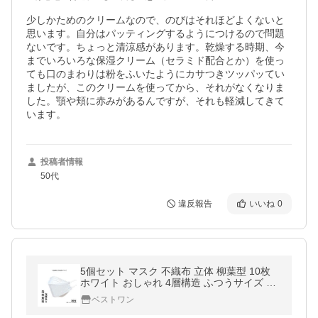
少しかためのクリームなので、のびはそれほどよくないと
思います。自分はパッティングするようにつけるので問題
ないです。ちょっと清涼感があります。乾燥する時期、今
までいろいろな保湿クリーム（セラミド配合とか）を使っ
ても口のまわりは粉をふいたようにカサつきツッパッてい
ましたが、このクリームを使ってから、それがなくなりま
した。顎や頬に赤みがあるんですが、それも軽減してきて
います。
投稿者情報
50代
違反報告
いいね
0
5個セット マスク 不織布 立体 柳葉型 10枚
ホワイト おしゃれ 4層構造 ふつうサイズ ノ
ーズピース ((S
ベストワン