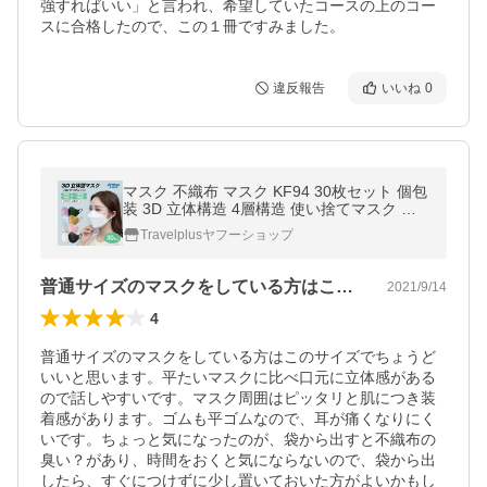
強すればいい」と言われ、希望していたコースの上のコー
スに合格したので、この１冊ですみました。
違反報告
いいね
0
マスク 不織布 マスク KF94 30枚セット 個包
装 3D 立体構造 4層構造 使い捨てマスク 柳
葉型 口紅つきにくい メガネ曇り軽減 レディ
Travelplusヤフーショップ
ース 小顔効果 男女兼用
普通サイズのマスクをしている方はこのサ…
2021/9/14
4
普通サイズのマスクをしている方はこのサイズでちょうど
いいと思います。平たいマスクに比べ口元に立体感がある
ので話しやすいです。マスク周囲はピッタリと肌につき装
着感があります。ゴムも平ゴムなので、耳が痛くなりにく
いです。ちょっと気になったのが、袋から出すと不織布の
臭い？があり、時間をおくと気にならないので、袋から出
したら、すぐにつけずに少し置いておいた方がよいかもし