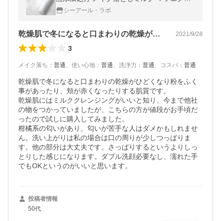
ルシフェル 日本製 180ml
シーアール・ラボ
乾燥肌で冬になると口まわりの乾燥がひど…
2021/9/28
3
メイク落ち
：
普通
、
使い心地
：
普通
、
洗浄力
：
普通
、
コスパ
：
普通
乾燥肌で冬になると口まわりの乾燥がひどくなり粉をふく
事があったり、頬が赤くなったりする肌質です。

乾燥肌にはミルククレンジングがいいと知り、今まで他社
の物をつかっていましたが、こちらの方が値段がお手頃だ
ったので試しに購入してみました。

柑橘系の匂いがあり、匂いが苦手な人はダメかもしれませ
ん。洗い上がりは私の場合は口の周りが少しつっぱりま
す。他の部分は大丈夫です。さっぱりするというよりしっ
とりした感じになります。ダブル洗顔必要なし、濡れた手
でもOKというのがいいと思います。
投稿者情報
50代