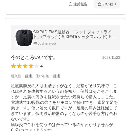
違反報告
いいね
1
SIXPAD EMS運動器 「フットフィットライ
ト」(ブラック) SIXPAD(シックスパッド) Fo
otFitLite SE-AH00A 返品種別B
Joshin web
今のところいいです。
2023/11/23
4
耐久性
：
普通
、
使い心地
：
普通
足底筋膜炎の人は土踏まずがなく、足指がそり気味で、こ
れはそれを改善するというのを知り、値段はそこそこしま
すが、足裏の痛みを軽減させたい気持ちで購入しました。
電池式で10段階の強さをリモコンで操作でき、素足で足を
乗せます。使い始めて数日ですが、足裏の痛みは軽減して
きています。低周波治療器のようなものが苦手な方は合わ
ないです。

筋膜炎でこれを使うのは合っているのかわかりませんが、
自分にはいいようです。
