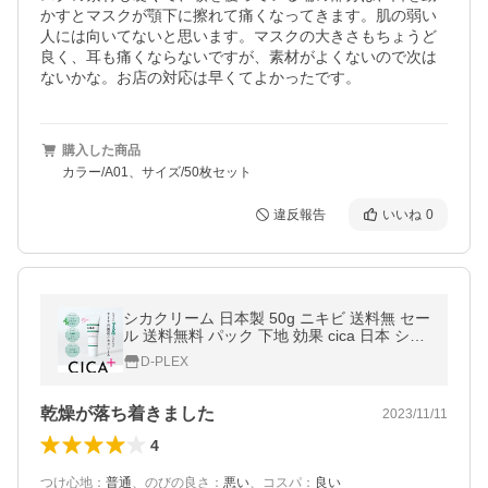
かすとマスクが顎下に擦れて痛くなってきます。肌の弱い
人には向いてないと思います。マスクの大きさもちょうど
良く、耳も痛くならないですが、素材がよくないので次は
ないかな。お店の対応は早くてよかったです。
購入した商品
カラー/A01、サイズ/50枚セット
違反報告
いいね
0
シカクリーム 日本製 50g ニキビ 送料無 セー
ル 送料無料 パック 下地 効果 cica 日本 シカ
クリームとは シカ化粧品 シカケア シカパッ
D-PLEX
ク シカ クリーム 国産
乾燥が落ち着きました
2023/11/11
4
つけ心地
：
普通
、
のびの良さ
：
悪い
、
コスパ
：
良い