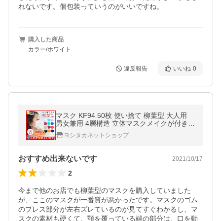
れないです。個包装っていうのがいいですね。
購入した商品
カラー/ホワイト
違反報告
いいね
0
マスク KF94 50枚 使い捨て 柳葉型 大人用
男女兼用 4層構造 立体マスクメイクが付きに
くい 血色 N95相当 kf94 PM2.5 飛沫感染 予
ヨシタカネットショップ
防 口紅付きにくい
おすすめ出来ないです
2021/10/17
2
今まで他のお店でも柳葉型のマスクを購入していました
が、ここのマスクが一番質が悪かったです。マスクのゴム
のプレス部分が左右ズレているのが見てすぐわかるし、マ
スクの素材も硬くて、顎を覆っている端の部分は、口を動