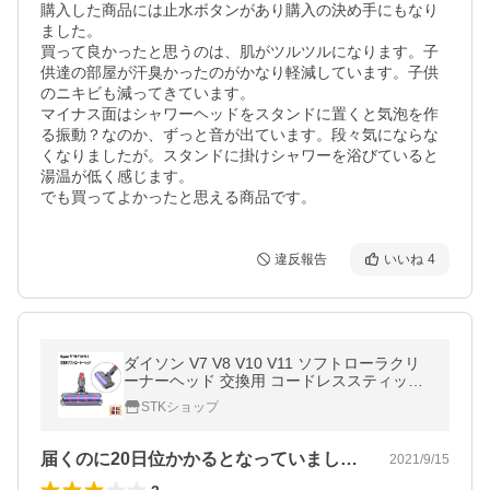
購入した商品には止水ボタンがあり購入の決め手にもなり
ました。

買って良かったと思うのは、肌がツルツルになります。子
供達の部屋が汗臭かったのがかなり軽減しています。子供
のニキビも減ってきています。

マイナス面はシャワーヘッドをスタンドに置くと気泡を作
る振動？なのか、ずっと音が出ています。段々気にならな
くなりましたが。スタンドに掛けシャワーを浴びていると
湯温が低く感じます。

でも買ってよかったと思える商品です。
違反報告
いいね
4
ダイソン V7 V8 V10 V11 ソフトローラクリ
ーナーヘッド 交換用 コードレススティック
掃除機 インストールが簡単 フロアヘッド
STKショップ
届くのに20日位かかるとなっていました…
2021/9/15