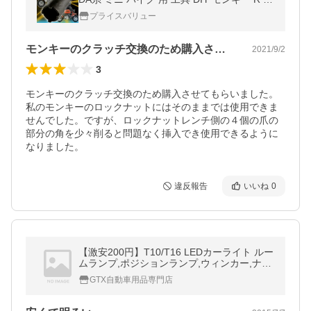
リラ NSR50 NS-1 CRM カブ
プライスバリュー
モンキーのクラッチ交換のため購入させて…
2021/9/2
3
モンキーのクラッチ交換のため購入させてもらいました。
私のモンキーのロックナットにはそのままでは使用できま
せんでした。ですが、ロックナットレンチ側の４個の爪の
部分の角を少々削ると問題なく挿入でき使用できるように
なりました。
違反報告
いいね
0
【激安200円】T10/T16 LEDカーライト ルー
ムランプ,ポジションランプ,ウィンカー,ナン
バー灯,ストップランプ,バックランプ等に多
GTX自動車用品専門店
位置対応『送料無料』