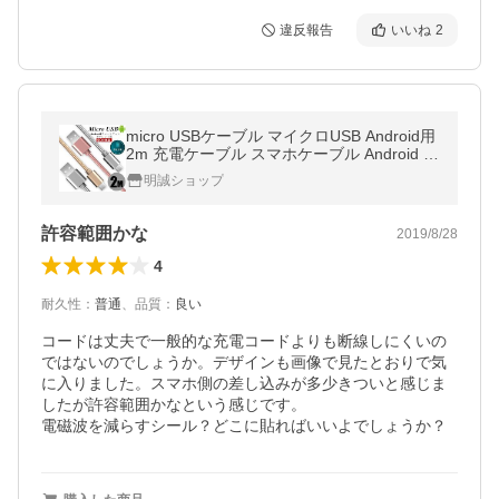
違反報告
いいね
2
micro USBケーブル マイクロUSB Android用
2m 充電ケーブル スマホケーブル Android 充
電器 Xperia Galaxy AQUOS 多機種対応【PL
明誠ショップ
保険加入済み製品・安心】
許容範囲かな
2019/8/28
4
耐久性
：
普通
、
品質
：
良い
コードは丈夫で一般的な充電コードよりも断線しにくいの
ではないのでしょうか。デザインも画像で見たとおりで気
に入りました。スマホ側の差し込みが多少きついと感じま
したが許容範囲かなという感じです。

電磁波を減らすシール？どこに貼ればいいよでしょうか？