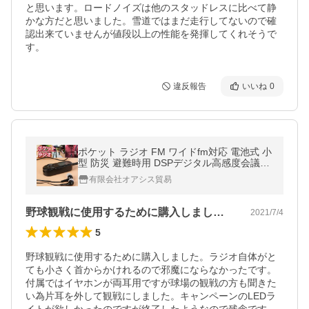
と思います。ロードノイズは他のスタッドレスに比べて静
かな方だと思いました。雪道ではまだ走行してないので確
認出来ていませんが値段以上の性能を発揮してくれそうで
す。
違反報告
いいね
0
ポケット ラジオ FM ワイドfm対応 電池式 小
型 防災 避難時用 DSPデジタル高感度会議受
信機 高音質 メモリ機能 ステレオイヤホン付
有限会社オアシス貿易
き ポケットラジオ
野球観戦に使用するために購入しました。…
2021/7/4
5
野球観戦に使用するために購入しました。ラジオ自体がと
ても小さく首からかけれるので邪魔にならなかったです。
付属ではイヤホンが両耳用ですが球場の観戦の方も聞きた
い為片耳を外して観戦にしました。キャンペーンのLEDラ