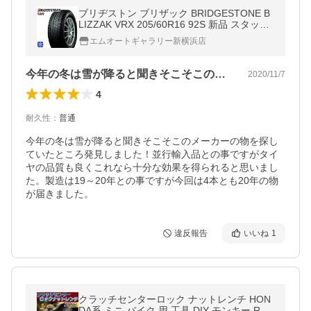
ブリヂストン ブリザック BRIDGESTONE B
LIZZAK VRX 205/60R16 92S 新品 スタッド
レスタイヤ 4本セット■並行輸入品
エムオートギャラリー新横浜店
今年の冬は雪が降ると聞きそこそこのメー…
2020/11/7
4
耐久性
：
普通
今年の冬は雪が降ると聞きそこそこのメーカーの物を探し
ていたところ発見しました！並行輸入品との事ですがタイ
ヤの品質も良くこれなら十分な効果を得られると思いまし
た。製造は19～20年との事ですが今回は4本とも20年の物
が届きました。
違反報告
いいね
1
クラッチセンターロック ナットレンチ HON
DA系 ミニ バイク 用 工具 DIY モンキー R ゴ