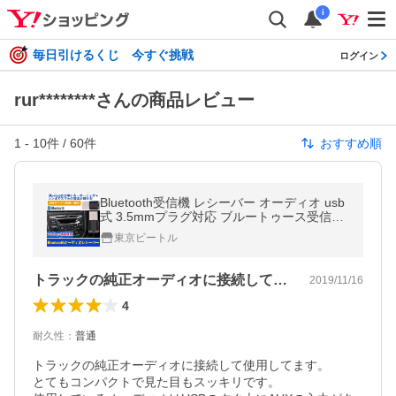
i
毎日引けるくじ 今すぐ挑戦
ログイン
rur********さんの商品レビュー
1
-
10
件 /
60
件
おすすめ順
Bluetooth受信機 レシーバー オーディオ usb
式 3.5mmプラグ対応 ブルートゥース受信機
USB外部電源 Bluetooth4.0対応
東京ビートル
トラックの純正オーディオに接続して使用…
2019/11/16
4
耐久性
：
普通
トラックの純正オーディオに接続して使用してます。

とてもコンパクトで見た目もスッキリです。
