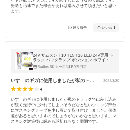
イトが欲しかったのですが終了したようなので残念です。
発送も迅速でまた機会があれば購入させて頂きたいと思い
ます。
違反報告
いいね
1
24V サムスン T10 T15 T16 LED 24V専用 ト
ラック バックランプ ポジション ホワイト ウ
ェッジ球 5630チップ プロジェクター 2個 60
Radies SK カー用品LED専門店
00k
いすゞのギガに使用しましたが私のトラッ…
2022/3/20
4
いすゞのギガに使用しましたが私のトラックでは差し込み
が緩く走行中に外れてしまいそうだなと思いウエッジ部分
にマスキングテープを少し巻いて取り付けしました。個体
差があると思いますのでしょうがないかなと思います。マ
スキング対策後は緩みも球切れもなく順調です。