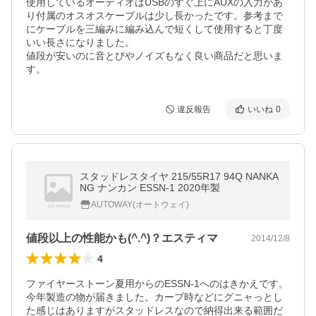
使用しているオーディオはUSBのすぐ上にAUXの入力があ
り付属のオスオスケーブルは少し長かったです。参考まで
にケーブルを三編みに編み込んで短くして使用すると丁度
いい長さになりました。

値段が安いのに音とびやノイズもなく良い商品だと思いま
す。
違反報告
いいね
0
スタッドレスタイヤ 215/55R17 94Q NANKA
NG ナンカン ESSN-1 2020年製
AUTOWAY(オートウェイ)
値段以上の性能かも(^.^)？エスティマ
2014/12/8
4
ファイヤーストーン夏用からのESSN-1へのはきかえです。
今年製造の物が届きました。カーブ時などにグニャっとし
た感じはありますがスタッドレスなので納得出来る範囲だ