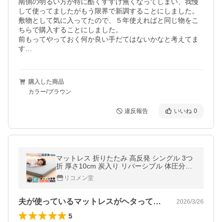
南側の明るい方が特に酷くすすけ無くなってしまい、我慢
して使ってましたがもう限界で新調することにしました。

敷物として気に入ってたので、５年使えればと同じ物をこ
ちらで購入することにしました。

前もってやっておく何か良い手だてはないかなと考えてま
す…
購入した商品
カラー/ブラウン
違反報告
いいね
0
マットレス 折りたたみ 高反発 シングル 3つ
折 厚さ10cm 炭入り リバーシブル 体圧分散
通気 洗える メッシュ 高密度 190N レビュー
リコメン堂
&amp;報告で除湿シート
夫が使っているマットレスがヘタってきた…
2026/3/26
5