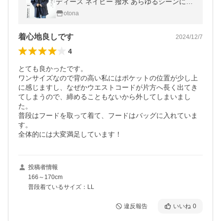
ディース ネイビー 撥水 あらゆるシーンに大
人が着たいマウンテンパーカー OTONA 40
otona
代 50代 60代
着心地良しです
2024/12/7
4
とても良かったです。

ワンサイズなので背の高い私にはポケットの位置が少し上
に感じますし、なぜかウエストコードが片方へ長く出てき
てしまうので、締めることもないから外してしまいまし
た。

普段はフードを取って着て、フードはバッグに入れていま
す。

全体的には大変満足しています！
投稿者情報
166～170cm
普段着ているサイズ：LL
違反報告
いいね
0