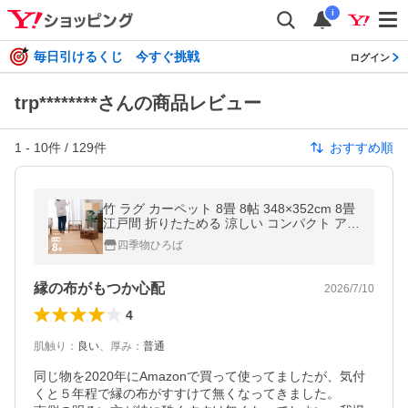
i
毎日引けるくじ 今すぐ挑戦
ログイン
trp********さんの商品レビュー
1
-
10
件 /
129
件
おすすめ順
竹 ラグ カーペット 8畳 8帖 348×352cm 8畳
江戸間 折りたためる 涼しい コンパクト アジ
アン 竹上敷き ござ 葉月
四季物ひろば
縁の布がもつか心配
2026/7/10
4
肌触り
：
良い
、
厚み
：
普通
同じ物を2020年にAmazonで買って使ってましたが、気付
くと５年程で縁の布がすすけて無くなってきました。
