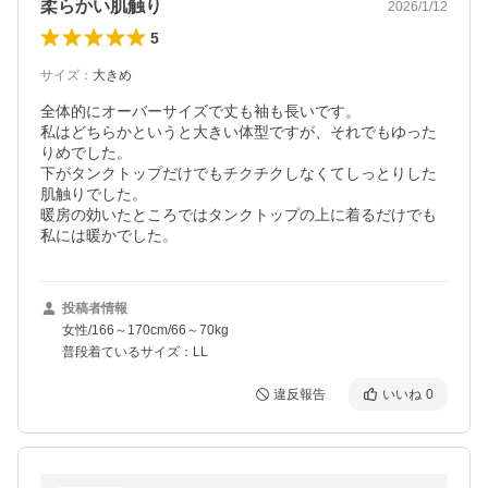
柔らかい肌触り
2026/1/12
5
サイズ
：
大きめ
全体的にオーバーサイズで丈も袖も長いです。

私はどちらかというと大きい体型ですが、それでもゆった
りめでした。

下がタンクトップだけでもチクチクしなくてしっとりした
肌触りでした。

暖房の効いたところではタンクトップの上に着るだけでも
私には暖かでした。
投稿者情報
女性/166～170cm/66～70kg
普段着ているサイズ：LL
違反報告
いいね
0