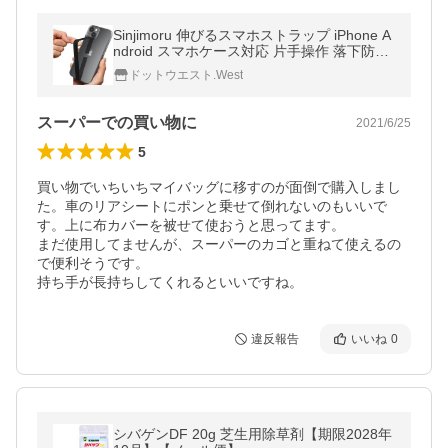
Sinjimoru 伸びるスマホストラップ iPhone A
ndroid スマホケース対応 片手操作 落下防止
Sinji Loop：ブラック
ドットウエスト.West
スーパーでの買い物に
2021/6/25
5
買い物でいちいちマイバッグに移すのが面倒で購入しまし
た。車のリアシートにポンと乗せて倒れないのもいいで
す。上に布カバーを被せて使おうと思ってます。

まだ使用してませんが、スーパーのカゴと重ねて使えるの
で便利そうです。

持ち手が長持ちしてくれるといいですね。
違反報告
いいね
0
シバゲンDF 20g 芝生用除草剤【期限2028年