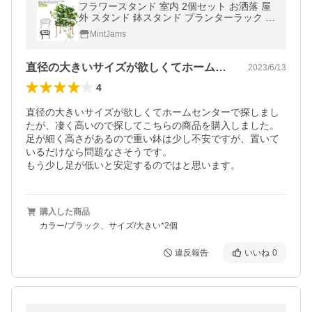
フラワースタンド 室内 2個セット お洒落 屋
外 スタンド 鉢スタンド プランターラック 花
台 猫脚付 鉢置き 植木鉢 プレート 飾り台 ガ
MintJams
ーデニング
直径の大きいサイズが欲しくてホームセン…
2023/6/13
4
直径の大きいサイズが欲しくてホームセンターで探しまし
たが、凄く高いので探してこちらの商品を購入しました。

足が細く高さがあるので重い鉢は少し不安ですが、置いて
いるだけなら問題なさそうです。

もう少し足が低いと安定するのではと思います。
購入した商品
カラー/ブラック、サイズ/大きい*2個
違反報告
いいね
0