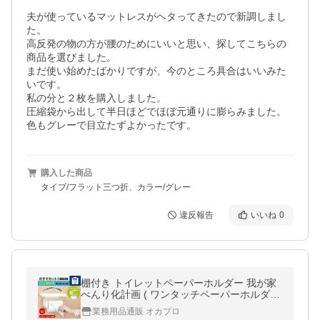
夫が使っているマットレスがヘタってきたので新調しまし
た。

高反発の物の方が腰のためにいいと思い、探してこちらの
商品を選びました。

まだ使い始めたばかりですが、今のところ具合はいいみた
いです。

私の分と２枚を購入しました。

圧縮袋から出して半日ほどでほぼ元通りに膨らみました。

色もグレーで目立たずよかったです。
購入した商品
タイプ/フラット三つ折、カラー/グレー
違反報告
いいね
0
棚付き トイレットペーパーホルダー 我が家
べんり化計画 ( ワンタッチペーパーホルダー
紙巻器 芯なし ペーパーカッター コストコ 両
業務用品通販 オカプロ
面テープ付 スマホ置き