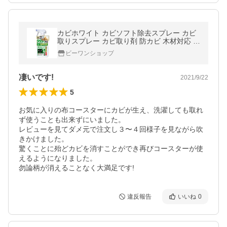
カビホワイト カビソフト除去スプレー カビ
取りスプレー カビ取り剤 防カビ 木材対応 や
さしいタイプ [木材・畳・すのこ・布製品] 4
ビーワンショップ
50ml ビーワンショップ
凄いです!
2021/9/22
5
お気に入りの布コースターにカビが生え、洗濯しても取れ
ず使うことも出来ずにいました。

レビューを見てダメ元で注文し３〜４回様子を見ながら吹
きかけました。

驚くことに殆どカビを消すことができ再びコースターが使
えるようになりました。

勿論柄が消えることなく大満足です!
違反報告
いいね
0