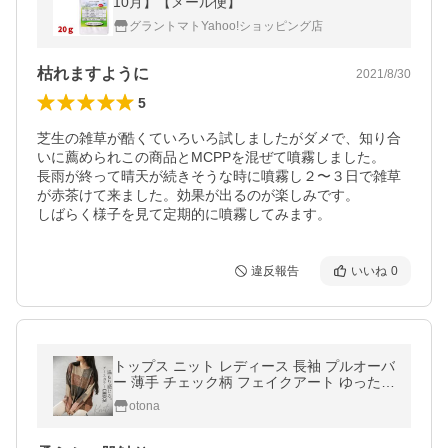
10月】【メール便】
グラントマトYahoo!ショッピング店
枯れますように
2021/8/30
5
芝生の雑草が酷くていろいろ試しましたがダメで、知り合
いに薦められこの商品とMCPPを混ぜて噴霧しました。

長雨が終って晴天が続きそうな時に噴霧し２〜３日で雑草
が赤茶けて来ました。効果が出るのが楽しみです。

しばらく様子を見て定期的に噴霧してみます。
違反報告
いいね
0
トップス ニット レディース 長袖 プルオーバ
ー 薄手 チェック柄 フェイクアート ゆったり
温もり感じるアースカラーCHECKニット OT
otona
ONA 40代 50代 60代